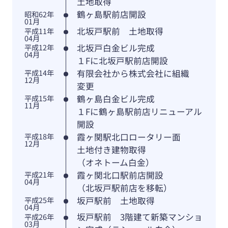
土地取得
鶴ヶ島駅前店開設
昭和62年
01月
北坂戸駅前 土地取得
平成11年
04月
北坂戸白金ビル完成
平成12年
04月
１Fに北坂戸駅前店開設
有限会社から株式会社に組織
平成14年
12月
変更
鶴ヶ島白金ビル完成
平成15年
11月
１Fに鶴ヶ島駅前店リニューアル
開設
霞ヶ関駅北口ロータリー面
平成18年
12月
土地付き建物取得
（オネトーム白金）
霞ヶ関北口駅前店開設
平成21年
04月
（北坂戸駅前店を移転）
坂戸駅前 土地取得
平成25年
04月
坂戸駅前 3階建て新築マンショ
平成26年
03月