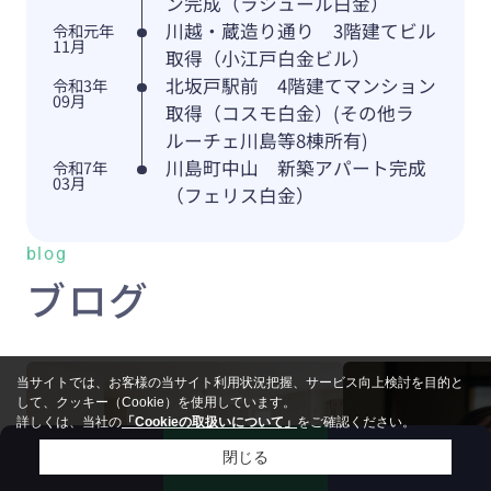
ン完成（ラシュール白金）
川越・蔵造り通り 3階建てビル
令和元年
11月
取得（小江戸白金ビル）
北坂戸駅前 4階建てマンション
令和3年
09月
取得（コスモ白金）(その他ラ
ルーチェ川島等8棟所有)
川島町中山 新築アパート完成
令和7年
03月
（フェリス白金）
blog
ブログ
当サイトでは、お客様の当サイト利用状況把握、サービス向上検討を目的と
して、クッキー（Cookie）を使用しています。
詳しくは、当社の
「Cookieの取扱いについて」
をご確認ください。
来店予約
お問い合わせ
電話
閉じる