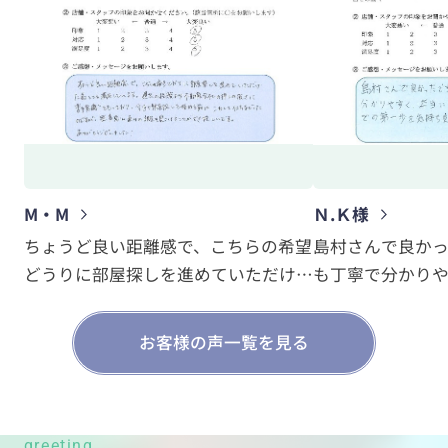
M・M
Ｎ.Ｋ様
ちょうど良い距離感で、こちらの希望
島村さんで良か
どうりに部屋探しを進めていただけた
も丁寧で分かり
為とても満足しています。過去の経験
ています。
より不動産会社の押しの強さに苦手意
新天地での第一
お客様の声一覧を見る
識を持っており、今日も部屋探しを始
れそうです。
める前にこわくて仕方なかったのです
が、無事思い通りの部屋を見つけるこ
とができ嬉しいです。
greeting