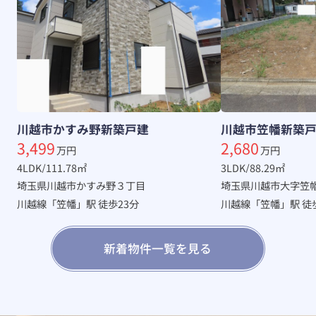
川越市かすみ野新築戸建
川越市笠幡新築
3,499
2,680
万円
万円
4LDK/111.78㎡
3LDK/88.29㎡
埼玉県川越市かすみ野３丁目
埼玉県川越市大字笠
川越線「笠幡」駅 徒歩23分
川越線「笠幡」駅 徒
新着物件一覧を見る