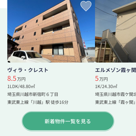
ヴィラ・クレスト
エルメゾン霞ヶ
8.5
5
万円
万円
1LDK/48.80㎡
1K/24.30㎡
埼玉県川越市新宿町６丁目
埼玉県川越市霞ケ関北
東武東上線「川越」駅 徒歩16分
東武東上線「霞ヶ関」
新着物件一覧を見る