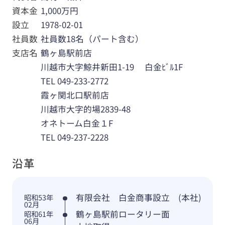
資本金
1,000万円
設立
1978-02-01
社員数
社員数18名（パート含む）
支店名
鶴ヶ島駅前店
川越市大字鯨井新田1-19 白金ﾋﾞﾙ1F
TEL 049-233-2772
霞ヶ関北口駅前店
川越市大字的場2839-48
オネトーム白金１F
TEL 049-237-2228
沿革
有限会社 白金商事設立 (本社)
昭和53年
02月
鶴ヶ島駅前ロータリー面
昭和61年
06月