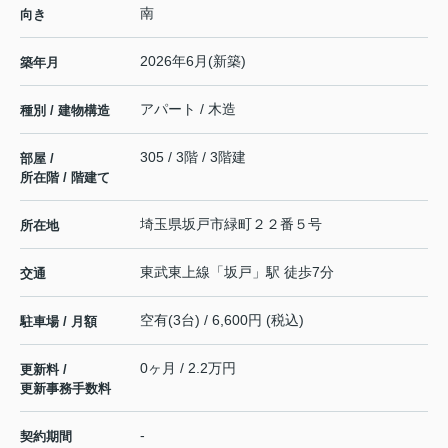
南
向き
2026年6月(新築)
築年月
アパート / 木造
種別 / 建物構造
305 / 3階 / 3階建
部屋 /
所在階 / 階建て
埼玉県
坂戸市
緑町
２２番５号
所在地
東武東上線
「
坂戸
」駅 徒歩7分
交通
空有(3台) / 6,600円 (税込)
駐車場 / 月額
0ヶ月 / 2.2万円
更新料 /
更新事務手数料
-
契約期間