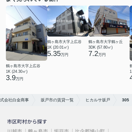
鶴ヶ島市大字上広谷
鶴ヶ島市大字鶴ヶ丘
1K (20.01㎡)
3DK (57.80㎡)
5.35
7.2
万円
万円
鶴ヶ島市大字上広谷
1K (24.30㎡)
1
3.9
万円
式会社白金商事
坂戸市の賃貸一覧
ヒカルサ坂戸
305
市区町村から探す
川越市
鶴ヶ島市
坂戸市
比企郡鳩山町