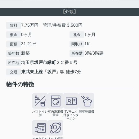
【外観】
7.75万円 管理/共益費 3,500円
賃料
0ヶ月
1ヶ月
敷金
礼金
31.21㎡
1K
面積
間取り
新築
3階/3階建
築年数
所在階
埼玉県
坂戸市
緑町
２２番５号
所在地
東武東上線
「
坂戸
」駅 徒歩7分
交通
物件の特徴
バストイレ
室内洗濯機
TVモニタ
浴室乾燥機
別
置場
付きインタ
ーホン
オートロッ
ネット使用