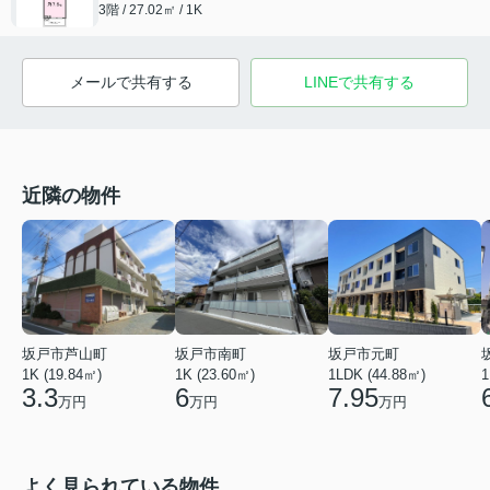
3階 / 27.02㎡ / 1K
メールで共有する
LINEで共有する
近隣の物件
坂戸市芦山町
坂戸市南町
坂戸市元町
1K (19.84㎡)
1K (23.60㎡)
1
1LDK (44.88㎡)
3.3
6
7.95
万円
万円
万円
よく見られている物件