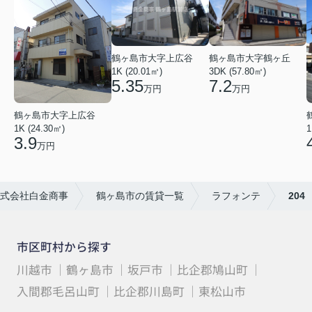
鶴ヶ島市大字上広谷
鶴ヶ島市大字鶴ヶ丘
1K (20.01㎡)
3DK (57.80㎡)
5.35
7.2
万円
万円
鶴ヶ島市大字上広谷
1K (24.30㎡)
1
3.9
万円
式会社白金商事
鶴ヶ島市の賃貸一覧
ラフォンテ
204
市区町村から探す
川越市
鶴ヶ島市
坂戸市
比企郡鳩山町
入間郡毛呂山町
比企郡川島町
東松山市