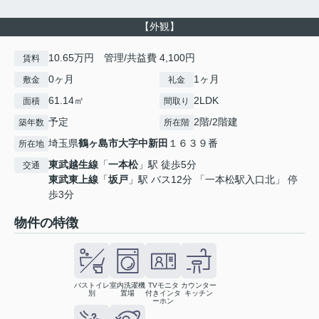
【外観】
10.65万円 管理/共益費 4,100円
賃料
0ヶ月
1ヶ月
敷金
礼金
61.14㎡
2LDK
面積
間取り
予定
2階/2階建
築年数
所在階
埼玉県
鶴ヶ島市
大字中新田
１６３９番
所在地
東武越生線
「
一本松
」駅 徒歩5分
交通
東武東上線
「
坂戸
」駅 バス12分 「一本松駅入口北」 停
歩3分
物件の特徴
バストイレ
室内洗濯機
TVモニタ
カウンター
別
置場
付きインタ
キッチン
ーホン