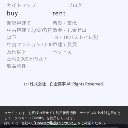
サイトマップ
ブログ
buy
rent
新築戸建て
新築・築浅
中古戸建て2,000万円
敷金・礼金ゼロ
以下
1R・1Kバストイレ別
中古マンション2,000
戸建て賃貸
万円以下
ペット可
土地2,000万円以下
収益物件
(c) 株式会社 白金商事 All Rights Reserved.
当サイトでは、お客様の当サイト利用状況把握、サービス向上検討を目的と
して、クッキー（Cookie）を使用しています。
詳しくは、当社の
「Cookieの取扱いについて」
をご確認ください。