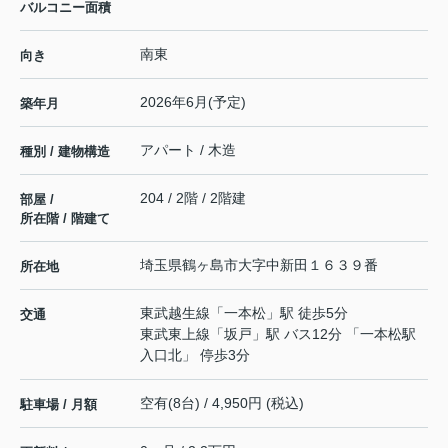
バルコニー面積
南東
向き
2026年6月(予定)
築年月
アパート / 木造
種別 / 建物構造
204 / 2階 / 2階建
部屋 /
所在階 / 階建て
埼玉県
鶴ヶ島市
大字中新田
１６３９番
所在地
東武越生線
「
一本松
」駅 徒歩5分
交通
東武東上線
「
坂戸
」駅 バス12分 「一本松駅
入口北」 停歩3分
空有(8台) / 4,950円 (税込)
駐車場 / 月額