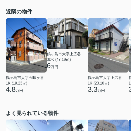
近隣の物件
鶴ヶ島市大字上広谷
3DK (47.19㎡)
6
万円
鶴ヶ島市大字五味ヶ谷
鶴ヶ島市大字上広谷
1K (19.23㎡)
1K (23.10㎡)
1
4.8
3.3
万円
万円
よく見られている物件