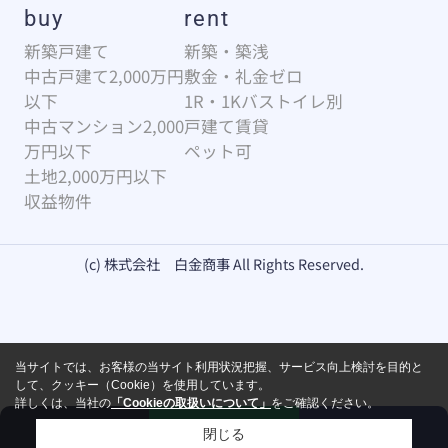
buy
rent
新築戸建て
新築・築浅
中古戸建て2,000万円
敷金・礼金ゼロ
以下
1R・1Kバストイレ別
中古マンション2,000
戸建て賃貸
万円以下
ペット可
土地2,000万円以下
収益物件
(c) 株式会社 白金商事 All Rights Reserved.
当サイトでは、お客様の当サイト利用状況把握、サービス向上検討を目的と
して、クッキー（Cookie）を使用しています。
詳しくは、当社の
「Cookieの取扱いについて」
をご確認ください。
来店予約
お問い合わせ
電話
閉じる