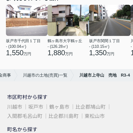
坂戸市千代田１丁目
鶴ヶ島市大字鶴ヶ丘
坂戸市関間１丁目
- (100.04㎡)
- (126.28㎡)
- (110.15㎡)
-
1,550
1,880
1,350
万円
万円
万円
金商事
川越市の土地(売買)一覧
川越市上寺山 売地 R3-4
市区町村から探す
川越市
坂戸市
鶴ヶ島市
比企郡鳩山町
入間郡毛呂山町
比企郡川島町
東松山市
町名から探す