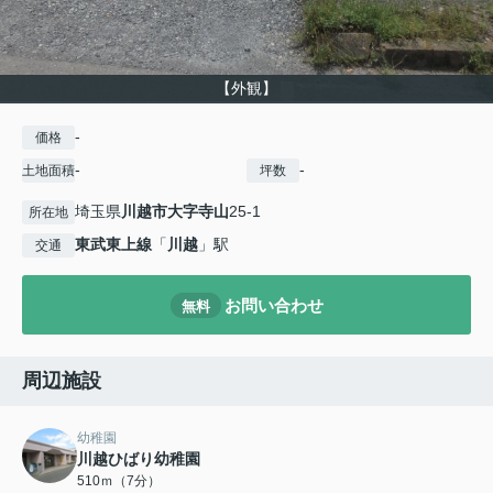
【外観】
-
価格
-
-
土地面積
坪数
埼玉県
川越市
大字寺山
25-1
所在地
東武東上線
「
川越
」駅
交通
お問い合わせ
無料
周辺施設
幼稚園
川越ひばり幼稚園
510ｍ（7分）