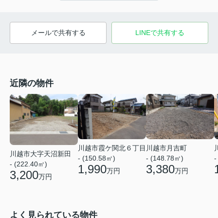
メールで共有する
LINEで共有する
近隣の物件
川越市霞ケ関北６丁目
川越市月吉町
川越市大字天沼新田
- (150.58㎡)
- (148.78㎡)
-
- (222.40㎡)
1,990
3,380
万円
万円
3,200
万円
よく見られている物件