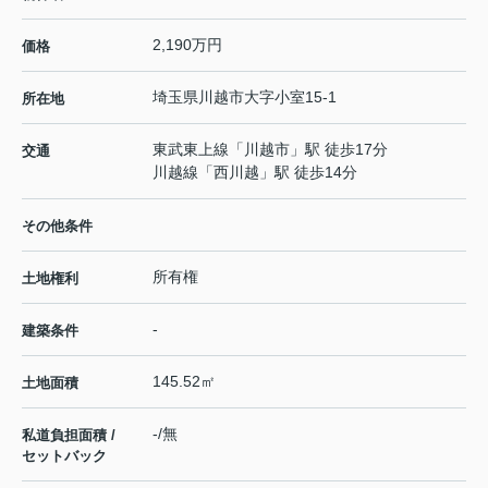
2,190万円
価格
埼玉県
川越市
大字小室
15-1
所在地
東武東上線
「
川越市
」駅 徒歩17分
交通
川越線
「
西川越
」駅 徒歩14分
その他条件
所有権
土地権利
-
建築条件
145.52㎡
土地面積
-/無
私道負担面積 /
セットバック