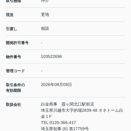
仲介
取引態様
更地
現況
相談
引渡し
-
開発許可番号
103522696
物件番号
-
管理コード
2026年08月09日
取引条件の
有効期限
白金商事 霞ヶ関北口駅前店
取扱会社
埼玉県川越市大字的場2839-48 オネトーム白
金１F
TEL:
0120-366-417
埼玉県知事 (6) 第17759号