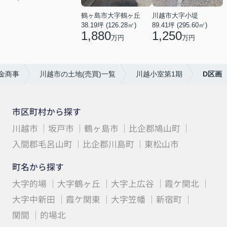
鶴ヶ島市大字鶴ヶ丘
川越市大字小堤
38.19坪 (126.28㎡)
89.41坪 (295.60㎡)
1,880
1,250
万円
万円
金商事
川越市の土地(売買)一覧
川越小室第1期
D区画
市区町村から探す
川越市
坂戸市
鶴ヶ島市
比企郡鳩山町
入間郡毛呂山町
比企郡川島町
東松山市
町名から探す
大字的場
大字鶴ヶ丘
大字上広谷
霞ケ関北
大字中新田
霞ケ関東
大字笠幡
新宿町
関間
的場北