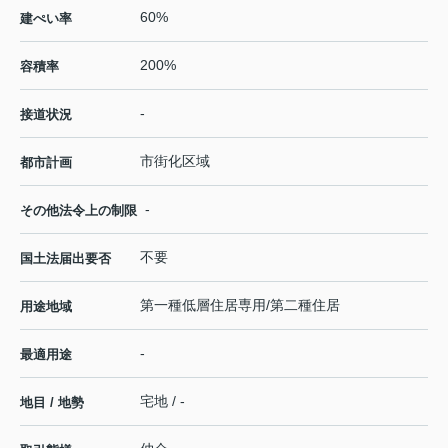
60%
建ぺい率
200%
容積率
-
接道状況
市街化区域
都市計画
-
その他法令上の制限
不要
国土法届出要否
第一種低層住居専用/第二種住居
用途地域
-
最適用途
宅地 / -
地目 / 地勢