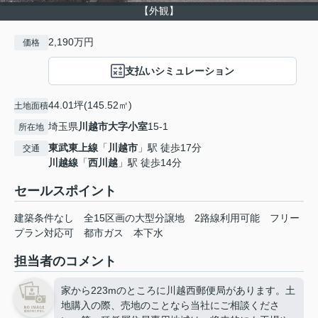
【外観】
2,190万円
価格
支払いシミュレーション
44.01坪(145.52㎡)
土地面積
埼玉県
川越市
大字小室
15-1
所在地
東武東上線
「
川越市
」駅 徒歩17分
交通
川越線
「
西川越
」駅 徒歩14分
セールスポイント
建築条件なし 全15区画の大型分譲地 2路線利用可能 フリー
プラン対応可 都市ガス 本下水
担当者のコメント
家から223mのところに川越西郵便局があります。土
地購入の際、売地のことなら当社にご相談くださ