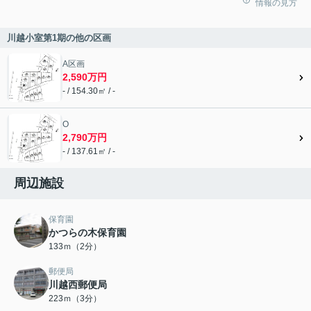
情報の見方
川越小室第1期の他の区画
A区画
2,590万円
- / 154.30㎡ / -
O
2,790万円
- / 137.61㎡ / -
周辺施設
保育園
かつらの木保育園
133ｍ（2分）
郵便局
川越西郵便局
223ｍ（3分）