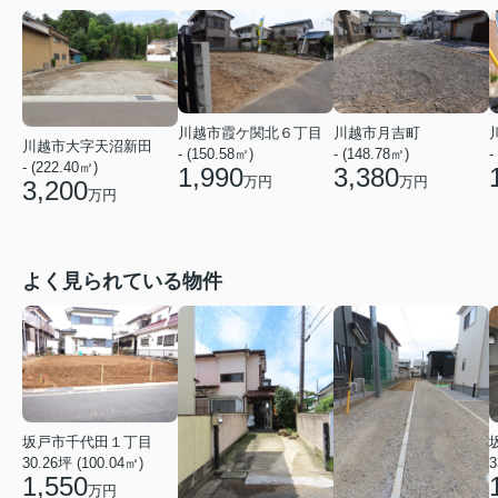
川越市霞ケ関北６丁目
川越市月吉町
川越市大字天沼新田
- (150.58㎡)
- (148.78㎡)
-
- (222.40㎡)
1,990
3,380
万円
万円
3,200
万円
よく見られている物件
坂戸市千代田１丁目
30.26坪 (100.04㎡)
3
1,550
万円