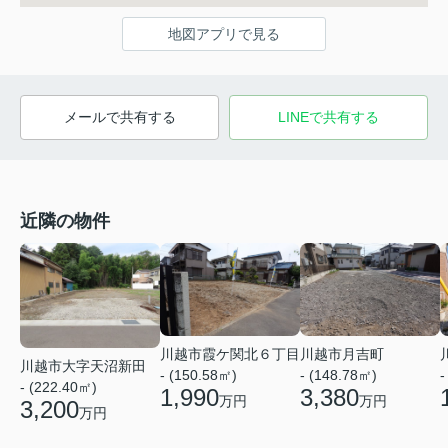
地図アプリで見る
メールで共有する
LINEで共有する
近隣の物件
川越市霞ケ関北６丁目
川越市月吉町
川越市大字天沼新田
- (150.58㎡)
- (148.78㎡)
-
- (222.40㎡)
1,990
3,380
万円
万円
3,200
万円