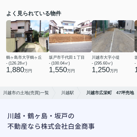
よく見られている物件
鶴ヶ島市大字鶴ヶ丘
坂戸市千代田１丁目
川越市大字小堤
- (126.28㎡)
- (100.04㎡)
- (295.60㎡)
-
1,880
1,550
1,250
万円
万円
万円
川越市の土地(売買)一覧
川越駅
川越市広栄町 47坪売地
川越・鶴ヶ島・坂戸の
不動産なら株式会社白金商事