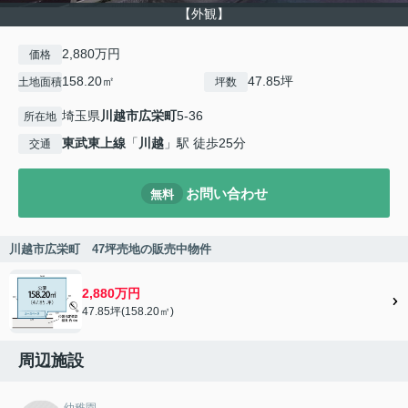
【外観】
2,880万円
価格
158.20㎡
47.85坪
土地面積
坪数
埼玉県
川越市
広栄町
5-36
所在地
東武東上線
「
川越
」駅 徒歩25分
交通
お問い合わせ
無料
川越市広栄町 47坪売地の販売中物件
2,880万円
47.85坪(158.20㎡)
周辺施設