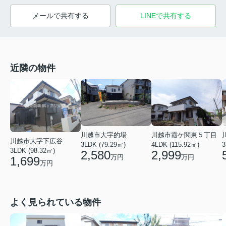
メールで共有する
LINEで共有する
近隣の物件
川越市大字的場
川越市霞ケ関東５丁目
川越市大字下広谷
3LDK (79.29㎡)
4LDK (115.92㎡)
3
3LDK (98.32㎡)
2,580
2,999
万円
万円
1,699
万円
よく見られている物件