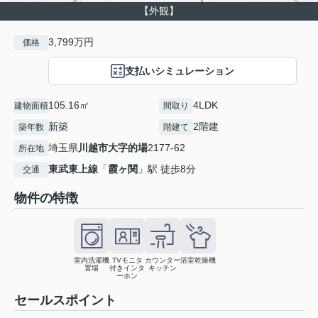
【外観】
3,799万円
価格
支払いシミュレーション
105.16㎡
4LDK
建物面積
間取り
新築
2階建
築年数
階建て
埼玉県
川越市
大字的場
2177-62
所在地
東武東上線
「
霞ヶ関
」駅 徒歩8分
交通
物件の特徴
室内洗濯機
TVモニタ
カウンター
浴室乾燥機
置場
付きインタ
キッチン
ーホン
セールスポイント