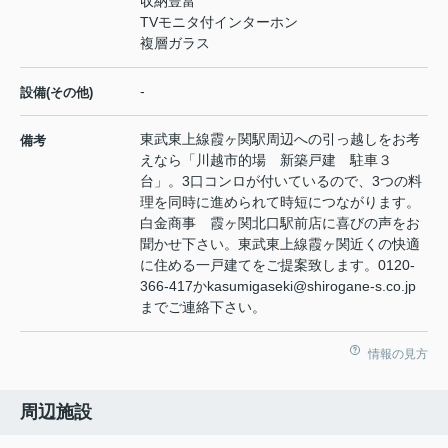
収納豊富
TVモニタ付インターホン
複層ガラス
-
設備(その他)
東武東上線霞ヶ関駅周辺への引っ越しをお考
備考
えなら「川越市的場 新築戸建 駐車３
台」。3口コンロが付いているので、3つの料
理を同時に進められて時短につながります。
白金商事 霞ヶ関北口駅前店に喜びの声をお
聞かせ下さい。東武東上線霞ヶ関近くの快適
に住める一戸建てをご提案致します。0120-
366-417かkasumigaseki@shirogane-s.co.jp
までご連絡下さい。
情報の見方
周辺施設