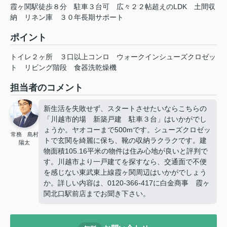
霞ヶ関駅徒歩８分 駐車３台可 広々２２帖超えのLDK 土間収
納 リネン庫 ３０年長期サポート
ポイント
トイレ２ヶ所
３口以上コンロ
ウォークインシューズクロゼッ
ト
リビング階段
食器洗乾燥機
担当者のコメント
新生活を失敗せず、スタートさせたいならこちらの
「川越市的場 新築戸建 駐車３台」はいかがでし
ょうか。ヤオコーまで500mです。シューズクロゼッ
常務 島村
トで玄関を綺麗に保ち、靴の収納ラクラクです。建
陽太
物面積105.16平米の物件は住み心地が良いと評判で
す。川越市より一戸建てを探すなら、交通面で不便
を感じない東武東上線霞ヶ関周辺はいかがでしょう
か。詳しい内容は、0120-366-417に白金商事 霞ヶ
関北口駅前店までお聞き下さい。