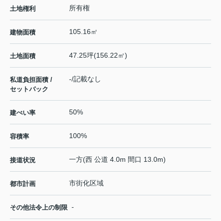
所有権
土地権利
105.16㎡
建物面積
47.25坪(156.22㎡)
土地面積
-/記載なし
私道負担面積 /
セットバック
50%
建ぺい率
100%
容積率
一方(西 公道 4.0m 間口 13.0m)
接道状況
市街化区域
都市計画
-
その他法令上の制限