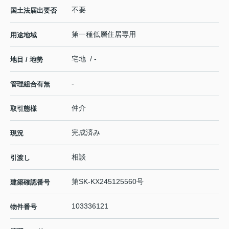
不要
国土法届出要否
第一種低層住居専用
用途地域
宅地 / -
地目 / 地勢
-
管理組合有無
仲介
取引態様
完成済み
現況
相談
引渡し
第SK-KX245125560号
建築確認番号
103336121
物件番号