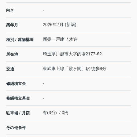
-
向き
2026年7月 (新築)
築年月
新築一戸建 / 木造
種別 / 建物構造
埼玉県
川越市
大字的場
2177-62
所在地
東武東上線
「
霞ヶ関
」駅 徒歩8分
交通
-
修繕積立金
-
修繕積立基金
有(3台) / 0円
駐車場 / 月額
その他条件