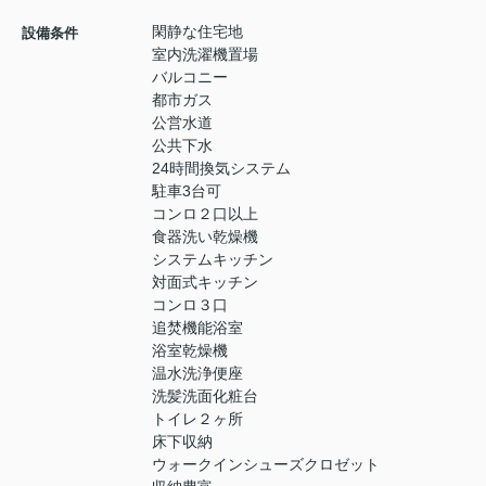
閑静な住宅地
設備条件
室内洗濯機置場
バルコニー
都市ガス
公営水道
公共下水
24時間換気システム
駐車3台可
コンロ２口以上
食器洗い乾燥機
システムキッチン
対面式キッチン
コンロ３口
追焚機能浴室
浴室乾燥機
温水洗浄便座
洗髪洗面化粧台
トイレ２ヶ所
床下収納
ウォークインシューズクロゼット