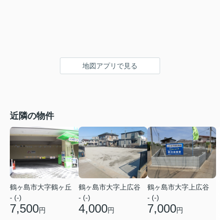
地図アプリで見る
近隣の物件
鶴ヶ島市大字鶴ヶ丘
鶴ヶ島市大字上広谷
鶴ヶ島市大字上広谷
- (-)
- (-)
- (-)
7,500
4,000
7,000
円
円
円