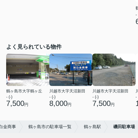
-
よく見られている物件
鶴ヶ島市大字鶴ヶ丘
川越市大字天沼新田
川越市大字天沼新田
- (-)
- (-)
- (-)
- 
7,500
8,000
7,500
円
円
円
白金商事
鶴ヶ島市の駐車場一覧
鶴ヶ島駅
磯田駐車場