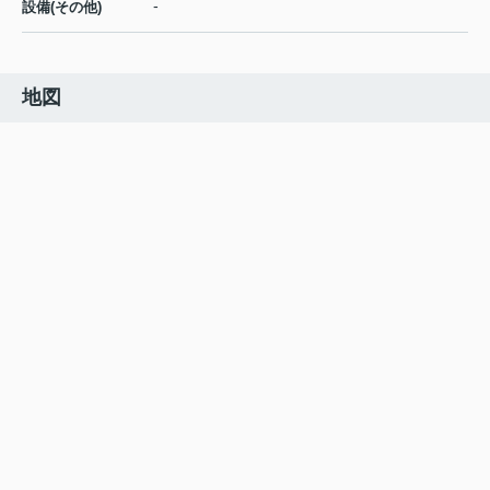
-
設備(その他)
地図