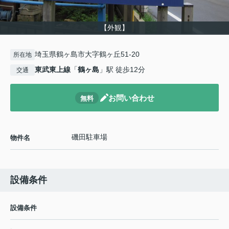
【外観】
埼玉県鶴ヶ島市大字鶴ヶ丘51-20
所在地
東武東上線
「
鶴ヶ島
」駅 徒歩12分
交通
お問い合わせ
無料
磯田駐車場
物件名
設備条件
設備条件