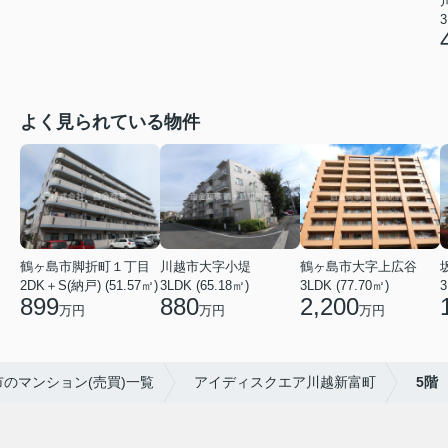
3
よく見られている物件
鶴ヶ島市脚折町１丁目
川越市大字小堤
鶴ヶ島市大字上広谷
2DK＋S(納戸) (51.57㎡)
3LDK (65.18㎡)
3LDK (77.70㎡)
3
899
880
2,200
万円
万円
万円
市のマンション(売買)一覧
アイディスクエア川越新富町
5階