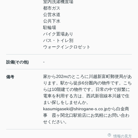
室内洗濯機置場
都市ガス
公営水道
公共下水
駐輪場
バイク置場あり
バス・トイレ別
ウォークインクロゼット
-
設備(その他)
家から202mのところに川越新富町郵便局があ
備考
ります。駅から徒歩6分圏内の物件です。こち
らは10階建ての物件です。日常の中で頻繁に
電車を利用する方は、西武新宿線本川越で住
まい探しをしませんか。
kasumigaseki@shirogane-s.co.jpから白金商
事 霞ヶ関北口駅前店にお気軽にお問い合わ
せください。
情報の見方