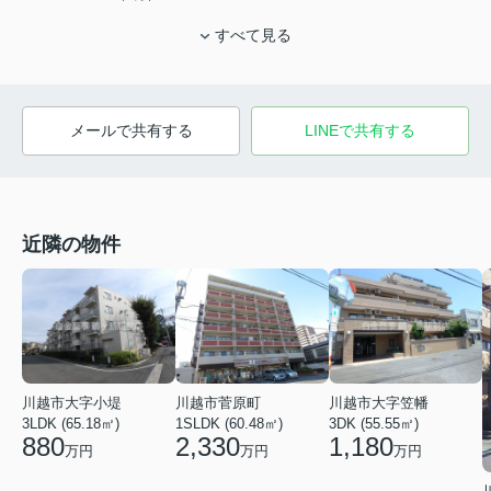
すべて見る
メールで共有する
LINEで共有する
近隣の物件
川越市大字小堤
川越市菅原町
川越市大字笠幡
3LDK (65.18㎡)
1SLDK (60.48㎡)
3DK (55.55㎡)
880
2,330
1,180
万円
万円
万円