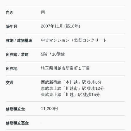
南
向き
2007年11月 (築18年)
築年月
中古マンション / 鉄筋コンクリート
種別 / 建物構造
5階 / 10階建
所在階 / 階建
埼玉県
川越市
新富町
１丁目
所在地
西武新宿線
「
本川越
」駅 徒歩6分
交通
東武東上線
「
川越市
」駅 徒歩12分
東武東上線
「
川越
」駅 徒歩15分
11,200円
修繕積立金
-
修繕積立基金