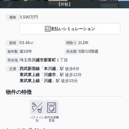
【外観】
3,590万円
価格
支払いシミュレーション
53.46㎡
2LDK
面積
間取り
築18年
5階/10階建
築年数
所在階
埼玉県
川越市
新富町
１丁目
所在地
西武新宿線
「
本川越
」駅 徒歩6分
交通
東武東上線
「
川越市
」駅 徒歩12分
東武東上線
「
川越
」駅 徒歩15分
物件の特徴
バストイレ
室内洗濯機
別
置場