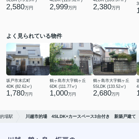
3
2,580
2,999
2,380
万円
万円
万円
よく見られている物件
坂戸市末広町
鶴ヶ島市大字鶴ヶ丘
鶴ヶ島市大字鶴ヶ丘
4DK (82.62㎡)
6DK (111.77㎡)
5SLDK (133.52㎡)
4
1,780
1,000
2,680
万円
万円
万円
的場駅
川越市的場 4SLDK+カースペース3台付き 新築戸建て