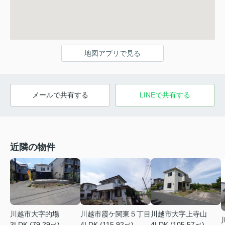
地図アプリで見る
メールで共有する
LINEで共有する
近隣の物件
川越市大字的場
川越市霞ケ関東５丁目
川越市大字上寺山
3LDK (79.29㎡)
4LDK (115.92㎡)
4LDK (105.57㎡)