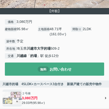
【外観】
3,080万円
価格
95.98㎡
48.71坪
2LDK
建物面積
土地面積
間取り
(161.03㎡)
予定
築年数
埼玉県
川越市
大字的場
509-2
所在地
川越線
「
的場
」駅 徒歩12分
交通
お問い合わせ
無料
川越市的場 4SLDK+カースペース3台付き 新築戸建ての販売中物件
２号棟
3,080万円
29.03坪(95.98㎡)