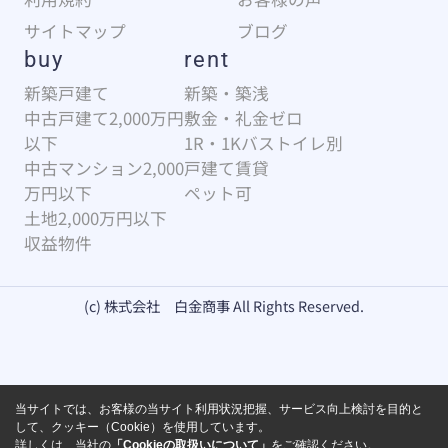
サイトマップ
ブログ
buy
rent
新築戸建て
新築・築浅
中古戸建て2,000万円
敷金・礼金ゼロ
以下
1R・1Kバストイレ別
中古マンション2,000
戸建て賃貸
万円以下
ペット可
土地2,000万円以下
収益物件
(c) 株式会社 白金商事 All Rights Reserved.
当サイトでは、お客様の当サイト利用状況把握、サービス向上検討を目的と
して、クッキー（Cookie）を使用しています。
詳しくは、当社の
「Cookieの取扱いについて」
をご確認ください。