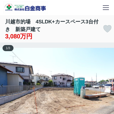
川越市的場 4SLDK+カースペース3台付
き 新築戸建て
3,080万円
1
/
3