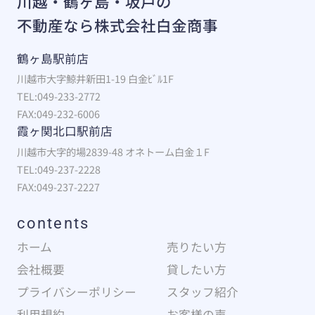
川越・鶴ヶ島・坂戸の
不動産なら株式会社白金商事
鶴ヶ島駅前店
川越市大字鯨井新田1-19 白金ﾋﾞﾙ1F
TEL:049-233-2772
FAX:049-232-6006
霞ヶ関北口駅前店
川越市大字的場2839-48 オネトーム白金１F
TEL:049-237-2228
FAX:049-237-2227
contents
ホーム
売りたい方
会社概要
貸したい方
プライバシーポリシー
スタッフ紹介
利用規約
お客様の声