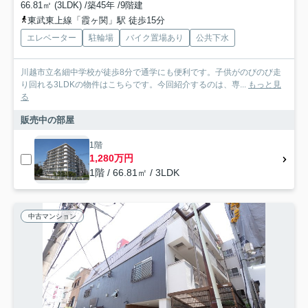
66.81㎡ (3LDK) /築45年 /9階建
東武東上線「霞ヶ関」駅 徒歩15分
エレベーター
駐輪場
バイク置場あり
公共下水
川越市立名細中学校が徒歩8分で通学にも便利です。子供がのびのび走
り回れる3LDKの物件はこちらです。今回紹介するのは、専...
もっと見
る
販売中の部屋
1階
1,280万円
1階 / 66.81㎡ / 3LDK
中古マンション