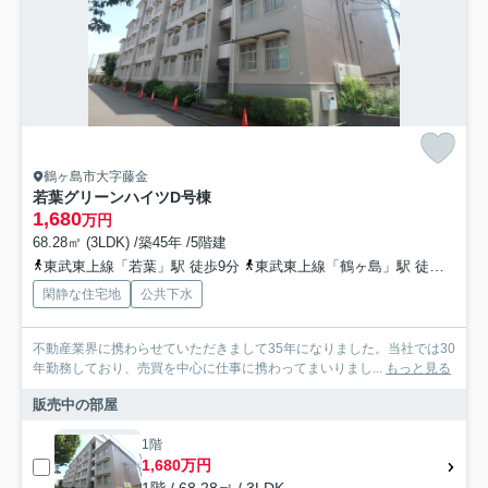
鶴ヶ島市大字藤金
若葉グリーンハイツD号棟
1,680
万円
68.28㎡ (3LDK) /築45年 /5階建
東武東上線「若葉」駅 徒歩9分
東武東上線「鶴ヶ島」駅 徒歩26分
閑静な住宅地
公共下水
不動産業界に携わらせていただきまして35年になりました。当社では30
年勤務しており、売買を中心に仕事に携わってまいりまし...
もっと見る
販売中の部屋
1階
1,680万円