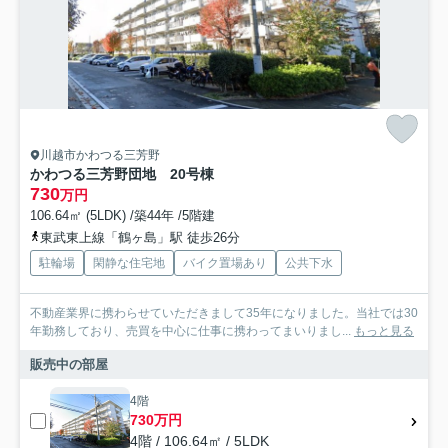
川越市かわつる三芳野
かわつる三芳野団地 20号棟
730
万円
106.64㎡ (5LDK) /築44年 /5階建
東武東上線「鶴ヶ島」駅 徒歩26分
駐輪場
閑静な住宅地
バイク置場あり
公共下水
不動産業界に携わらせていただきまして35年になりました。当社では30
年勤務しており、売買を中心に仕事に携わってまいりまし...
もっと見る
販売中の部屋
4階
730万円
4階 / 106.64㎡ / 5LDK