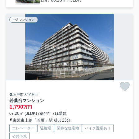
1階 / 68.28㎡ / 3LDK
中古マンション
坂戸市大字石井
若葉台マンション
1,790
万円
67.20㎡ (3LDK) /築44年 /11階建
東武東上線「若葉」駅 徒歩23分
エレベーター
駐輪場
閑静な住宅地
バイク置場あり
公共下水