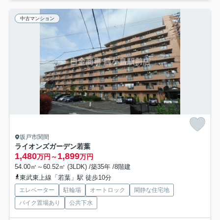
中古マンション
坂戸市関間
ライオンズガーデン若葉
1,480
1,899
万円～
万円
54.00㎡～60.52㎡ (3LDK) /築35年 /8階建
東武東上線「若葉」駅 徒歩10分
エレベーター
駐輪場
オートロック
閑静な住宅地
バイク置場あり
公共下水