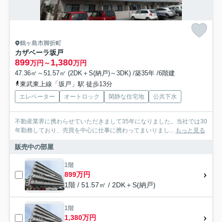
鶴ヶ島市脚折町
カザベーラ坂戸
899
1,380
万円～
万円
47.36㎡～51.57㎡ (2DK＋S(納戸)～3DK) /築35年 /6階建
東武東上線「坂戸」駅 徒歩13分
エレベーター
オートロック
閑静な住宅地
公共下水
不動産業界に携わらせていただきまして35年になりました。当社では30
年勤務しており、売買を中心に仕事に携わってまいりまし...
もっと見る
販売中の部屋
1階
899万円
1階 / 51.57㎡ / 2DK＋S(納戸)
1階
1,380万円