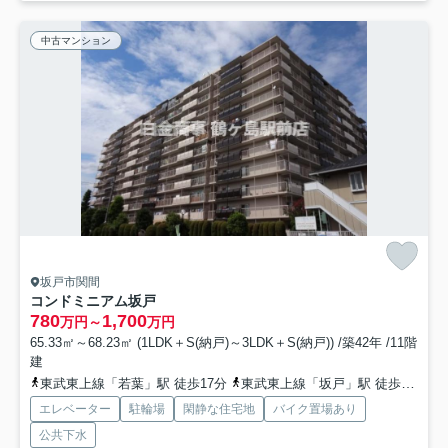
中古マンション
坂戸市関間
コンドミニアム坂戸
780
1,700
万円～
万円
65.33㎡～68.23㎡ (1LDK＋S(納戸)～3LDK＋S(納戸)) /築42年 /11階
建
東武東上線「若葉」駅 徒歩17分
東武東上線「坂戸」駅 徒歩17分
エレベーター
駐輪場
閑静な住宅地
バイク置場あり
公共下水