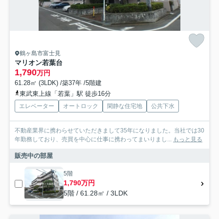
鶴ヶ島市富士見
マリオン若葉台
1,790
万円
61.28㎡ (3LDK) /築37年 /5階建
東武東上線「若葉」駅 徒歩16分
エレベーター
オートロック
閑静な住宅地
公共下水
不動産業界に携わらせていただきまして35年になりました。当社では30
年勤務しており、売買を中心に仕事に携わってまいりまし...
もっと見る
販売中の部屋
5階
1,790万円
5階 / 61.28㎡ / 3LDK