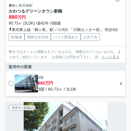
鶴ヶ島市南町
かわつるグリーンタウン新鶴
880
万円
80.73㎡ (3LDK) /築42年 /5階建
東武東上線「鶴ヶ島」駅 バス8分 「川鶴センター前」 停歩4分
駐輪場
閑静な住宅地
バイク置場あり
公共下水
弊社ではネットに掲載されているものも、掲載されていないものも、ま
とめてご紹介しています。 お気軽にお問合せ下さい。 資...
もっと見る
販売中の部屋
3階
880万円
3階 / 80.73㎡ / 3LDK
中古マンション