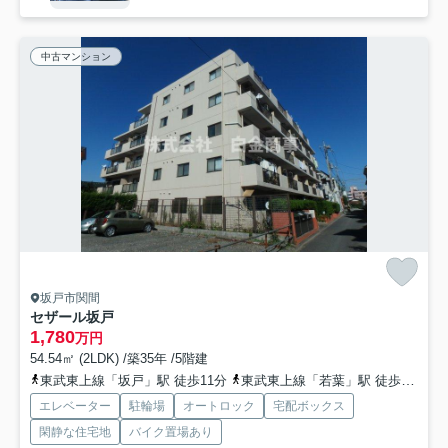
中古マンション
坂戸市関間
セザール坂戸
1,780
万円
54.54㎡ (2LDK) /築35年 /5階建
東武東上線「坂戸」駅 徒歩11分
東武東上線「若葉」駅 徒歩13分
エレベーター
駐輪場
オートロック
宅配ボックス
閑静な住宅地
バイク置場あり