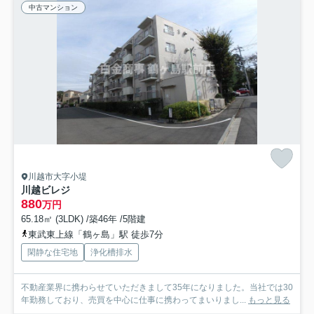
中古マンション
川越市大字小堤
川越ビレジ
880
万円
65.18㎡ (3LDK) /築46年 /5階建
東武東上線「鶴ヶ島」駅 徒歩7分
閑静な住宅地
浄化槽排水
不動産業界に携わらせていただきまして35年になりました。当社では30
年勤務しており、売買を中心に仕事に携わってまいりまし...
もっと見る