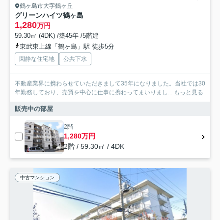
鶴ヶ島市大字鶴ヶ丘
グリーンハイツ鶴ヶ島
1,280
万円
59.30㎡ (4DK) /築45年 /5階建
東武東上線「鶴ヶ島」駅 徒歩5分
閑静な住宅地
公共下水
不動産業界に携わらせていただきまして35年になりました。当社では30
年勤務しており、売買を中心に仕事に携わってまいりまし...
もっと見る
販売中の部屋
2階
1,280万円
2階 / 59.30㎡ / 4DK
中古マンション