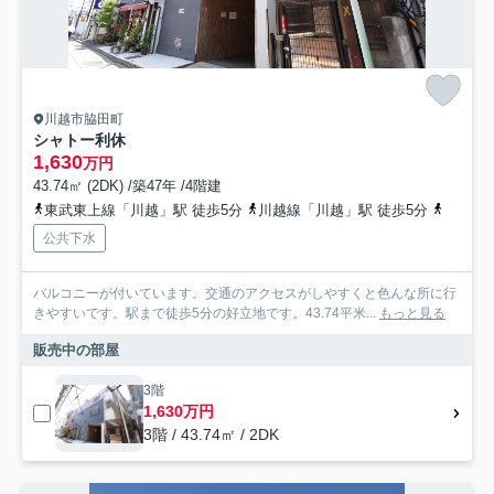
川越市脇田町
シャトー利休
1,630
万円
43.74㎡ (2DK) /築47年 /4階建
東武東上線「川越」駅 徒歩5分
川越線「川越」駅 徒歩5分
西武新
公共下水
バルコニーが付いています。交通のアクセスがしやすくと色んな所に行
きやすいです。駅まで徒歩5分の好立地です。43.74平米...
もっと見る
販売中の部屋
3階
1,630万円
3階 / 43.74㎡ / 2DK