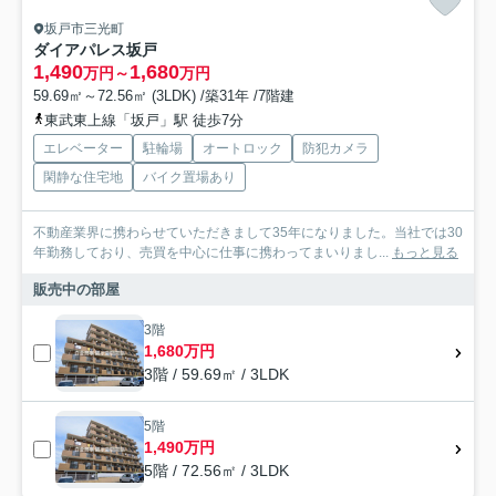
坂戸市三光町
ダイアパレス坂戸
1,490
1,680
万円～
万円
59.69㎡～72.56㎡ (3LDK) /築31年 /7階建
東武東上線「坂戸」駅 徒歩7分
エレベーター
駐輪場
オートロック
防犯カメラ
閑静な住宅地
バイク置場あり
不動産業界に携わらせていただきまして35年になりました。当社では30
年勤務しており、売買を中心に仕事に携わってまいりまし...
もっと見る
販売中の部屋
3階
1,680万円
3階 / 59.69㎡ / 3LDK
5階
1,490万円
5階 / 72.56㎡ / 3LDK