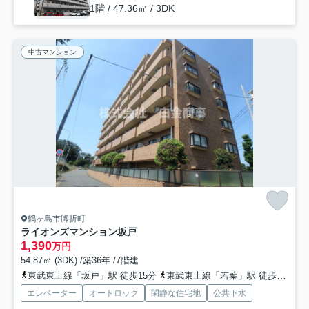
1階 / 47.36㎡ / 3DK
中古マンション
鶴ヶ島市脚折町
ライオンズマンション坂戸
1,390
万円
54.87㎡ (3DK) /築36年 /7階建
東武東上線「坂戸」駅 徒歩15分
東武東上線「若葉」駅 徒歩15分
エレベーター
オートロック
閑静な住宅地
公共下水