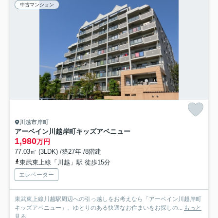
中古マンション
川越市岸町
アーベイン川越岸町キッズアベニュー
1,980
万円
77.03㎡ (3LDK) /築27年 /8階建
東武東上線「川越」駅 徒歩15分
エレベーター
東武東上線川越駅周辺への引っ越しをお考えなら「アーベイン川越岸町
キッズアベニュー」。ゆとりのある快適なお住まいをお探しの...
もっと
見る