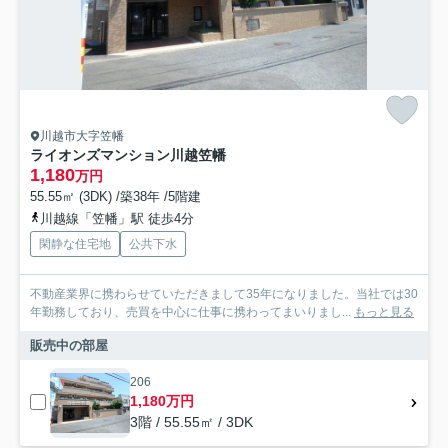
川越市大字笠幡
ライオンズマンション川越笠幡
1,180
万円
55.55㎡ (3DK) /築38年 /5階建
川越線「笠幡」駅 徒歩4分
閑静な住宅地
公共下水
不動産業界に携わらせていただきまして35年になりました。当社では30
年勤務しており、売買を中心に仕事に携わってまいりまし...
もっと見る
販売中の部屋
206
1,180万円
3階 / 55.55㎡ / 3DK