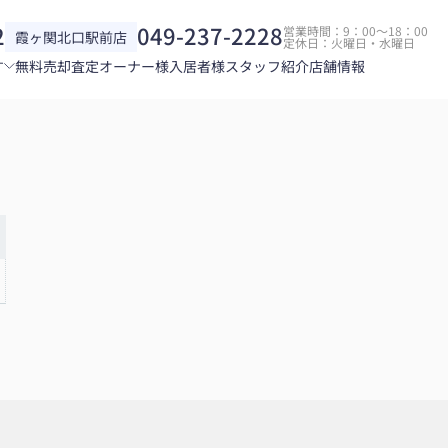
2
049-237-2228
営業時間：9：00～18：00
霞ヶ関北口駅前店
定休日：火曜日・水曜日
す
無料売却査定
オーナー様
入居者様
スタッフ紹介
店舗情報