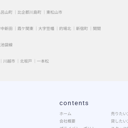
毛呂山町
比企郡川島町
東松山市
字中新田
霞ケ関東
大字笠幡
的場北
新宿町
関間
武池袋線
川越市
北坂戸
一本松
contents
ホーム
売りたい
会社概要
貸したい