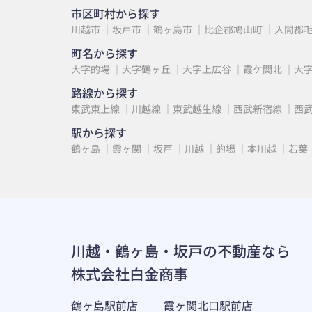
市区町村から探す
川越市
坂戸市
鶴ヶ島市
比企郡鳩山町
入間郡
町名から探す
大字的場
大字鶴ヶ丘
大字上広谷
霞ケ関北
大
路線から探す
東武東上線
川越線
東武越生線
西武新宿線
西
駅から探す
鶴ヶ島
霞ヶ関
坂戸
川越
的場
本川越
若葉
川越・鶴ヶ島・坂戸の不動産なら
株式会社白金商事
鶴ヶ島駅前店
霞ヶ関北口駅前店