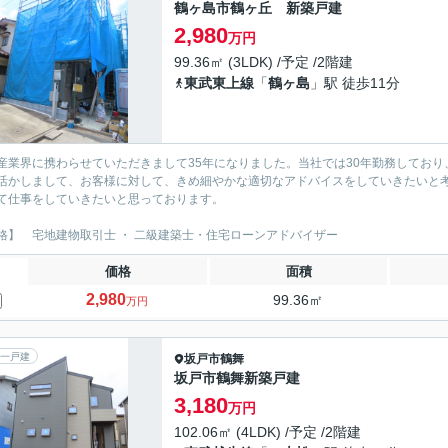
鶴ヶ島市鶴ヶ丘 新築戸建
2,980
万円
99.36㎡ (3LDK) /予定 /2階建
東武東上線
「
鶴ヶ島
」駅 徒歩11分
産業界に携わらせていただきまして35年になりました。当社では30年勤務しており
活かしまして、お客様に対して、きめ細やかな適切なアドバイスをしていきたいと考
て仕事をしていきたいと思っております。
格】 宅地建物取引士 ・ 二級建築士・住宅ローンアドバイザー
価格
面積
2,980
99.36㎡
万円
一戸建
坂戸市
鶴舞
坂戸市鶴舞新築戸建
3,180
万円
102.06㎡ (4LDK) /予定 /2階建