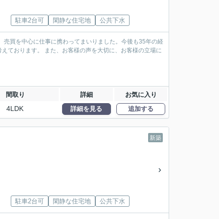
駐車2台可
閑静な住宅地
公共下水
、売買を中心に仕事に携わってまいりました。今後も35年の経
えております。 また、お客様の声を大切に、お客様の立場に
間取り
詳細
お気に入り
4LDK
詳細を見る
追加する
新築
駐車2台可
閑静な住宅地
公共下水