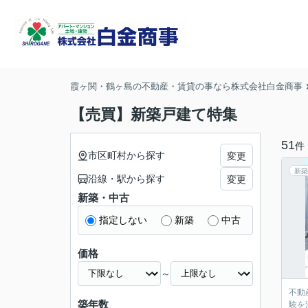
霞ヶ関・鶴ヶ島の不動産・賃貸の事なら株式会社白金商事
【売買】新築戸建て特集
51
件
市区町村から探す
変更
新築
沿線・駅から探す
変更
新築・中古
指定しない
新築
中古
価格
～
不動
築年数
験を