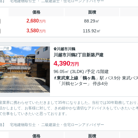
格】 宅地建物取引士 ・ 二級建築士・住宅ローンアドバイザー
価格
面積
2,680
88.29㎡
万円
3,580
115.92㎡
万円
一戸建
川越市
川鶴
川越市川鶴2丁目新築戸建
4,390
万円
96.05㎡ (3LDK) /予定 /1階建
東武東上線
「
鶴ヶ島
」駅 バス9分 東武バ
「川鶴センター」 停歩4分
産業界に携わらせていただきまして35年になりました。当社では30年勤務しており
活かしまして、お客様に対して、きめ細やかな適切なアドバイスをしていきたいと考
て仕事をしていきたいと思っております。
格】 宅地建物取引士 ・ 二級建築士・住宅ローンアドバイザー
価格
面積