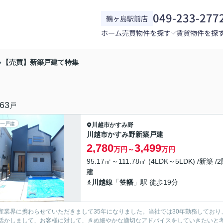
049-233-277
鶴ヶ島駅前店
ホーム
売買物件を探す
賃貸物件を探
【売買】新築戸建て特集
63
戸
一戸建
川越市
かすみ野
川越市かすみ野新築戸建
2,780
3,499
万円～
万円
95.17㎡～111.78㎡ (4LDK～5LDK) /新築 /
建
川越線
「
笠幡
」駅 徒歩19分
産業界に携わらせていただきまして35年になりました。当社では30年勤務しており
活かしまして、お客様に対して、きめ細やかな適切なアドバイスをしていきたいと考