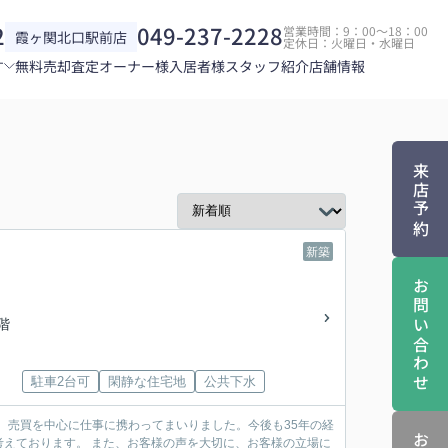
2
049-237-2228
営業時間：9：00～18：00
霞ヶ関北口駅前店
定休日：火曜日・水曜日
す
無料売却査定
オーナー様
入居者様
スタッフ紹介
店舗情報
来店予約
新築
お問い合わせ
2階
駐車2台可
閑静な住宅地
公共下水
、売買を中心に仕事に携わってまいりました。今後も35年の経
えております。 また、お客様の声を大切に、お客様の立場に