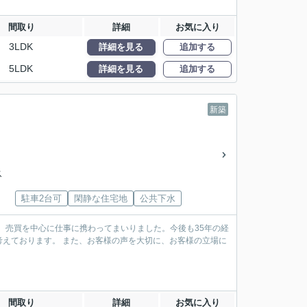
間取り
詳細
お気に入り
3LDK
詳細を見る
追加する
5LDK
詳細を見る
追加する
新築
ス
駐車2台可
閑静な住宅地
公共下水
、売買を中心に仕事に携わってまいりました。今後も35年の経
えております。 また、お客様の声を大切に、お客様の立場に
間取り
詳細
お気に入り