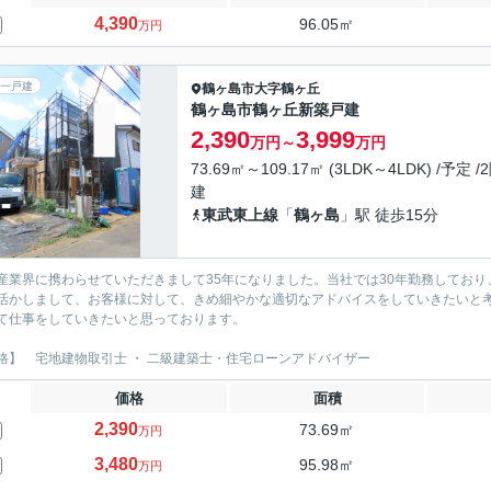
4,390
96.05㎡
万円
一戸建
鶴ヶ島市
大字鶴ヶ丘
鶴ヶ島市鶴ヶ丘新築戸建
2,390
3,999
万円～
万円
73.69㎡～109.17㎡ (3LDK～4LDK) /予定 /
建
東武東上線
「
鶴ヶ島
」駅 徒歩15分
産業界に携わらせていただきまして35年になりました。当社では30年勤務しており
活かしまして、お客様に対して、きめ細やかな適切なアドバイスをしていきたいと考
て仕事をしていきたいと思っております。
格】 宅地建物取引士 ・ 二級建築士・住宅ローンアドバイザー
価格
面積
2,390
73.69㎡
万円
3,480
95.98㎡
万円