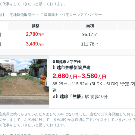
て仕事をしていきたいと思っております。
格】 宅地建物取引士 ・ 二級建築士・住宅ローンアドバイザー
価格
面積
2,780
95.17㎡
万円
3,499
111.78㎡
万円
一戸建
川越市
大字笠幡
川越市笠幡新築戸建
2,680
3,580
万円～
万円
88.29㎡～115.92㎡ (3LDK～5LDK) /予定 /
建
川越線
「
笠幡
」駅 徒歩10分
産業界に携わらせていただきまして35年になりました。当社では30年勤務しており
活かしまして、お客様に対して、きめ細やかな適切なアドバイスをしていきたいと考
て仕事をしていきたいと思っております。