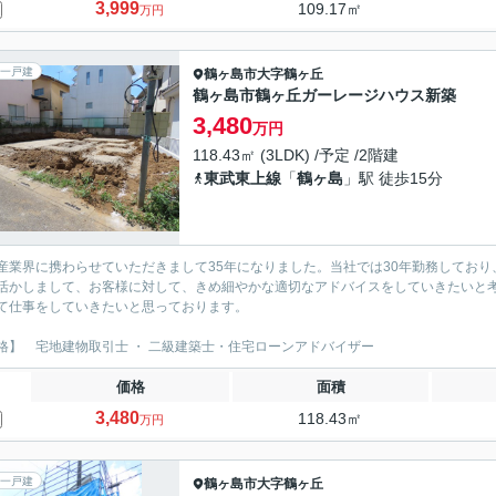
3,999
109.17㎡
万円
一戸建
鶴ヶ島市
大字鶴ヶ丘
鶴ヶ島市鶴ヶ丘ガーレージハウス新築
3,480
万円
118.43㎡ (3LDK) /予定 /2階建
東武東上線
「
鶴ヶ島
」駅 徒歩15分
産業界に携わらせていただきまして35年になりました。当社では30年勤務しており
活かしまして、お客様に対して、きめ細やかな適切なアドバイスをしていきたいと考
て仕事をしていきたいと思っております。
格】 宅地建物取引士 ・ 二級建築士・住宅ローンアドバイザー
価格
面積
3,480
118.43㎡
万円
一戸建
鶴ヶ島市
大字鶴ヶ丘