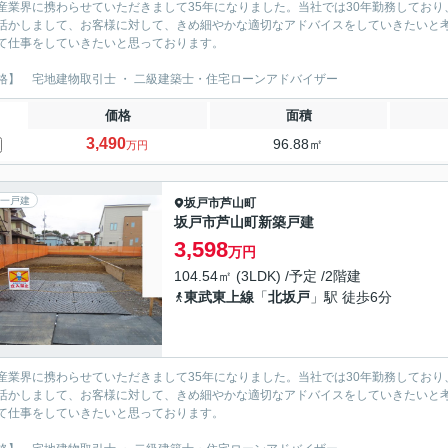
産業界に携わらせていただきまして35年になりました。当社では30年勤務しており
活かしまして、お客様に対して、きめ細やかな適切なアドバイスをしていきたいと考
て仕事をしていきたいと思っております。
格】 宅地建物取引士 ・ 二級建築士・住宅ローンアドバイザー
価格
面積
3,490
96.88㎡
万円
一戸建
坂戸市
芦山町
坂戸市芦山町新築戸建
3,598
万円
104.54㎡ (3LDK) /予定 /2階建
東武東上線
「
北坂戸
」駅 徒歩6分
産業界に携わらせていただきまして35年になりました。当社では30年勤務しており
活かしまして、お客様に対して、きめ細やかな適切なアドバイスをしていきたいと考
て仕事をしていきたいと思っております。