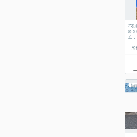
不動
験を
立っ
【資
新築