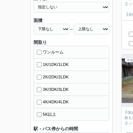
立っ
【資
面積
～
間取り
ワンルーム
新築
1K/1DK/1LDK
2K/2DK/2LDK
3K/3DK/3LDK
4K/4DK/4LDK
不動
5K以上
験を
立っ
駅・バス停からの時間