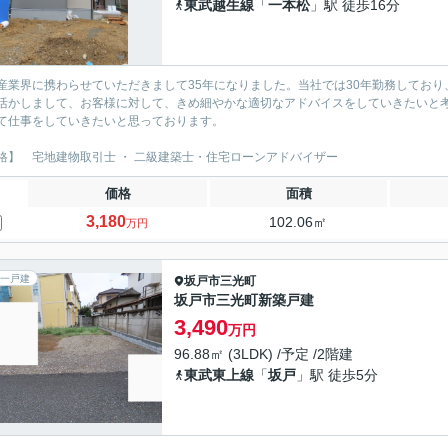
東武越生線
「
一本松
」駅 徒歩16分
産業界に携わらせていただきまして35年になりました。当社では30年勤務しており
活かしまして、お客様に対して、きめ細やかな適切なアドバイスをしていきたいと考
て仕事をしていきたいと思っております。
格】 宅地建物取引士 ・ 二級建築士・住宅ローンアドバイザー
価格
面積
3,180
102.06㎡
万円
一戸建
坂戸市
三光町
坂戸市三光町新築戸建
3,490
万円
96.88㎡ (3LDK) /予定 /2階建
東武東上線
「
坂戸
」駅 徒歩5分