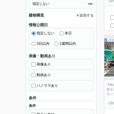
【資
建物構造
追加する
情報公開日
指定しない
本日
新築
3日以内
1週間以内
画像・動画あり
画像あり
動画あり
不動
パノラマあり
験を
立っ
条件
【資
条件