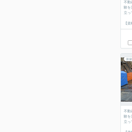
不動
験を
立っ
【資
新築
不動
験を
立っ