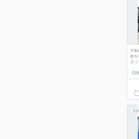
不動
験を
立っ
【資
新築