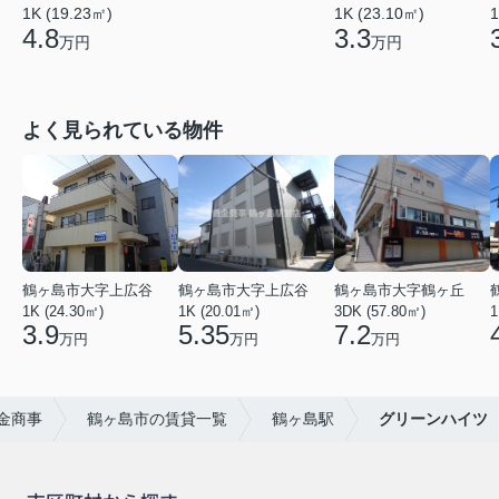
1K (19.23㎡)
1K (23.10㎡)
1
4.8
3.3
万円
万円
よく見られている物件
鶴ヶ島市大字上広谷
鶴ヶ島市大字上広谷
鶴ヶ島市大字鶴ヶ丘
1K (24.30㎡)
1K (20.01㎡)
3DK (57.80㎡)
1
3.9
5.35
7.2
万円
万円
万円
金商事
鶴ヶ島市の賃貸一覧
鶴ヶ島駅
グリーンハイツ