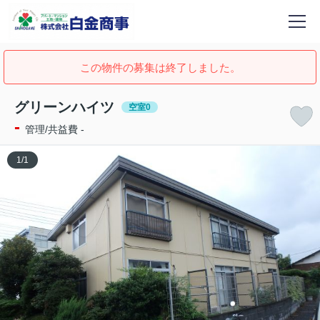
この物件の募集は終了しました。
グリーンハイツ
空室0
-
管理/共益費 -
1
/
1