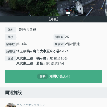
【外観】
- 管理/共益費 -
賃料
-
2K
面積
間取り
築51年
2階/2階建
築年数
所在階
埼玉県
鶴ヶ島市
大字五味ヶ谷
4-174
所在地
東武東上線
「
鶴ヶ島
」駅 徒歩10分
交通
東武東上線
「
若葉
」駅 徒歩27分
お問い合わせ
無料
周辺施設
コンビニエンスストア