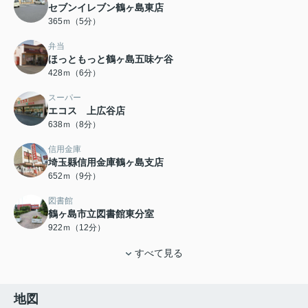
セブンイレブン鶴ヶ島東店
365ｍ（5分）
弁当
ほっともっと鶴ヶ島五味ケ谷
428ｍ（6分）
スーパー
エコス 上広谷店
638ｍ（8分）
信用金庫
埼玉縣信用金庫鶴ヶ島支店
652ｍ（9分）
図書館
鶴ヶ島市立図書館東分室
922ｍ（12分）
すべて見る
地図