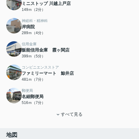
ミニストップ 川越上戸店
149ｍ（2分）
神経科・精神科
岸病院
289ｍ（4分）
信用金庫
飯能信用金庫 霞ヶ関店
399ｍ（5分）
コンビニエンスストア
ファミリーマート 鯨井店
481ｍ（7分）
郵便局
名細郵便局
516ｍ（7分）
すべて見る
地図