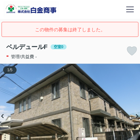
この物件の募集は終了しました。
ベルデュールF
空室0
-
管理/共益費 -
1
/
5