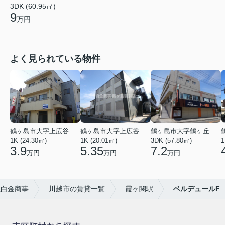
3DK (60.95㎡)
9
万円
よく見られている物件
鶴ヶ島市大字上広谷
鶴ヶ島市大字上広谷
鶴ヶ島市大字鶴ヶ丘
1K (24.30㎡)
1K (20.01㎡)
3DK (57.80㎡)
1
3.9
5.35
7.2
万円
万円
万円
社白金商事
川越市の賃貸一覧
霞ヶ関駅
ベルデュールF