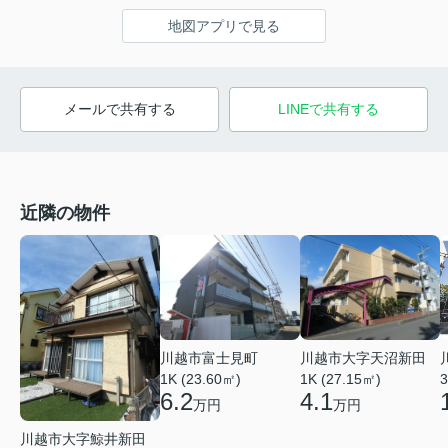
地図アプリで見る
メールで共有する
LINEで共有する
近隣の物件
川越市富士見町
川越市大字天沼新田
1K (23.60㎡)
1K (27.15㎡)
3
6.2
4.1
万円
万円
川越市大字鯨井新田