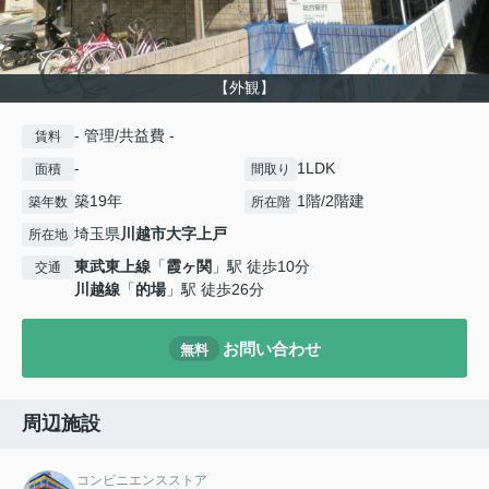
【外観】
- 管理/共益費 -
賃料
-
1LDK
面積
間取り
築19年
1階/2階建
築年数
所在階
埼玉県
川越市
大字上戸
所在地
東武東上線
「
霞ヶ関
」駅 徒歩10分
交通
川越線
「
的場
」駅 徒歩26分
お問い合わせ
無料
周辺施設
コンビニエンスストア