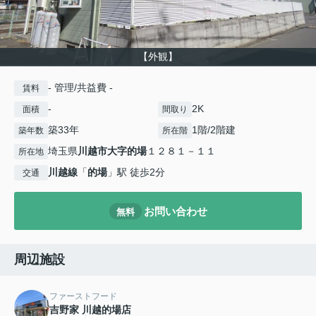
【外観】
- 管理/共益費 -
賃料
-
2K
面積
間取り
築33年
1階/2階建
築年数
所在階
埼玉県
川越市
大字的場
１２８１－１１
所在地
川越線
「
的場
」駅 徒歩2分
交通
お問い合わせ
無料
周辺施設
ファーストフード
吉野家 川越的場店