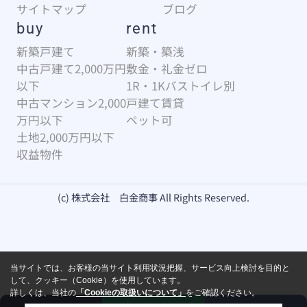
サイトマップ
ブログ
buy
rent
新築戸建て
新築・築浅
中古戸建て2,000万円
敷金・礼金ゼロ
以下
1R・1Kバストイレ別
中古マンション2,000
戸建て賃貸
万円以下
ペット可
土地2,000万円以下
収益物件
(c) 株式会社 白金商事 All Rights Reserved.
当サイトでは、お客様の当サイト利用状況把握、サービス向上検討を目的と
して、クッキー（Cookie）を使用しています。
詳しくは、当社の
「Cookieの取扱いについて」
をご確認ください。