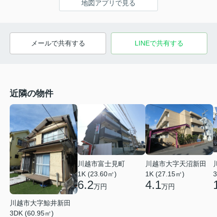
地図アプリで見る
メールで共有する
LINEで共有する
近隣の物件
川越市富士見町
川越市大字天沼新田
1K (23.60㎡)
1K (27.15㎡)
3
6.2
4.1
万円
万円
川越市大字鯨井新田
3DK (60.95㎡)