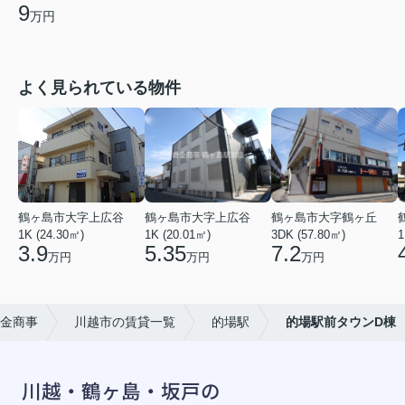
9
万円
よく見られている物件
鶴ヶ島市大字上広谷
鶴ヶ島市大字上広谷
鶴ヶ島市大字鶴ヶ丘
1K (24.30㎡)
1K (20.01㎡)
3DK (57.80㎡)
1
3.9
5.35
7.2
万円
万円
万円
金商事
川越市の賃貸一覧
的場駅
的場駅前タウンD棟
川越・鶴ヶ島・坂戸の