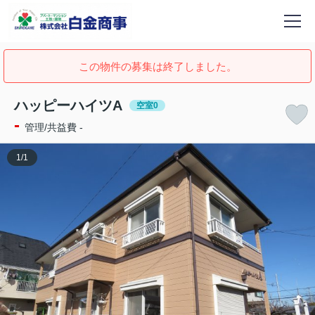
この物件の募集は終了しました。
ハッピーハイツA
空室0
-
管理/共益費 -
1
/
1