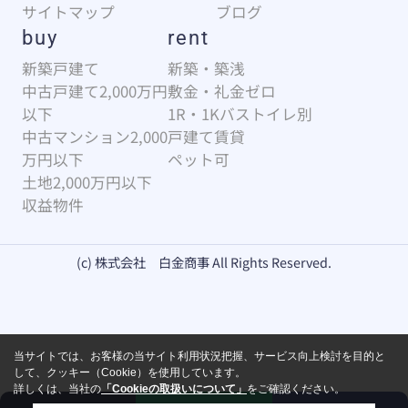
サイトマップ
ブログ
buy
rent
新築戸建て
新築・築浅
中古戸建て2,000万円
敷金・礼金ゼロ
以下
1R・1Kバストイレ別
中古マンション2,000
戸建て賃貸
万円以下
ペット可
土地2,000万円以下
収益物件
(c) 株式会社 白金商事 All Rights Reserved.
当サイトでは、お客様の当サイト利用状況把握、サービス向上検討を目的と
して、クッキー（Cookie）を使用しています。
詳しくは、当社の
「Cookieの取扱いについて」
をご確認ください。