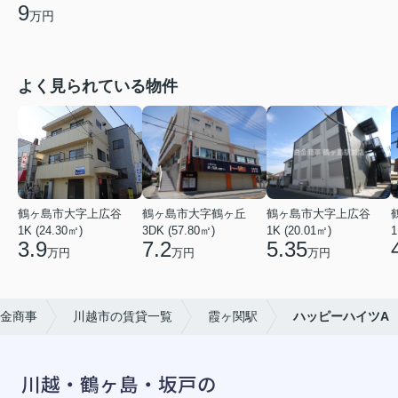
9
万円
よく見られている物件
鶴ヶ島市大字上広谷
鶴ヶ島市大字鶴ヶ丘
鶴ヶ島市大字上広谷
1K (24.30㎡)
3DK (57.80㎡)
1K (20.01㎡)
1
3.9
7.2
5.35
万円
万円
万円
金商事
川越市の賃貸一覧
霞ヶ関駅
ハッピーハイツA
川越・鶴ヶ島・坂戸の