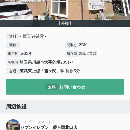
【外観】
- 管理/共益費 -
賃料
-
2DK
面積
間取り
築33年
2階/2階建
築年数
所在階
埼玉県
川越市
大字的場
2851-7
所在地
東武東上線
「
霞ヶ関
」駅 徒歩5分
交通
お問い合わせ
無料
周辺施設
コンビニエンスストア
セブンイレブン 霞ヶ関北口店