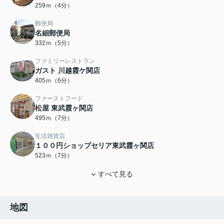
259ｍ（4分）
郵便局
名細郵便局
332ｍ（5分）
ファミリーレストラン
ガスト 川越霞ケ関店
405ｍ（6分）
ファーストフード
松屋 東武霞ヶ関店
495ｍ（7分）
生活雑貨店
１００円ショップセリア東武霞ヶ関店
523ｍ（7分）
すべて見る
地図