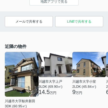
地図アプリで見る
メールで共有する
LINEで共有する
近隣の物件
川越市大字上戸
川越市大字小室
3LDK (69.90㎡)
2LDK (45.84㎡)
2
14.5
9
万円
万円
川越市大字鯨井新田
3DK (60.95㎡)