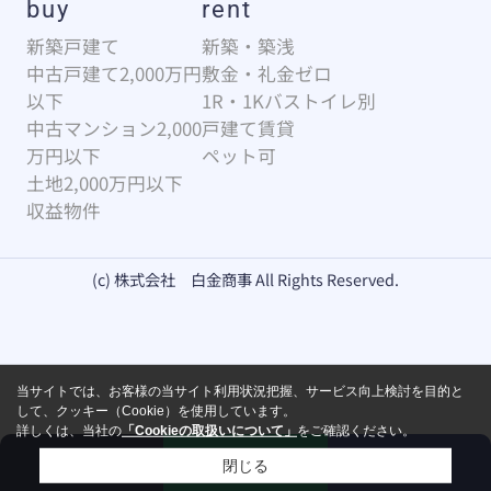
buy
rent
新築戸建て
新築・築浅
中古戸建て2,000万円
敷金・礼金ゼロ
以下
1R・1Kバストイレ別
中古マンション2,000
戸建て賃貸
万円以下
ペット可
土地2,000万円以下
収益物件
(c) 株式会社 白金商事 All Rights Reserved.
当サイトでは、お客様の当サイト利用状況把握、サービス向上検討を目的と
して、クッキー（Cookie）を使用しています。
詳しくは、当社の
「Cookieの取扱いについて」
をご確認ください。
来店予約
お問い合わせ
電話
閉じる