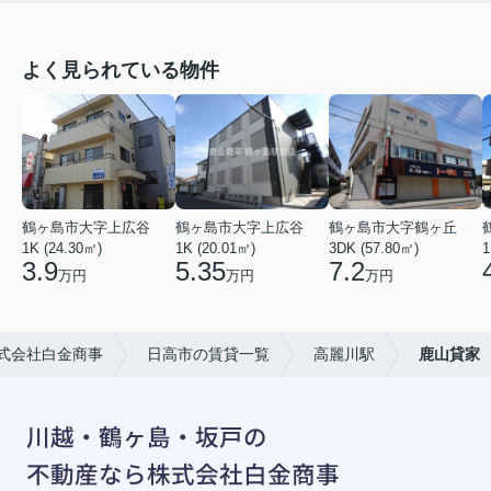
よく見られている物件
鶴ヶ島市大字上広谷
鶴ヶ島市大字上広谷
鶴ヶ島市大字鶴ヶ丘
1K (24.30㎡)
1K (20.01㎡)
3DK (57.80㎡)
1
3.9
5.35
7.2
万円
万円
万円
式会社白金商事
日高市の賃貸一覧
高麗川駅
鹿山貸家
川越・鶴ヶ島・坂戸の
不動産なら株式会社白金商事