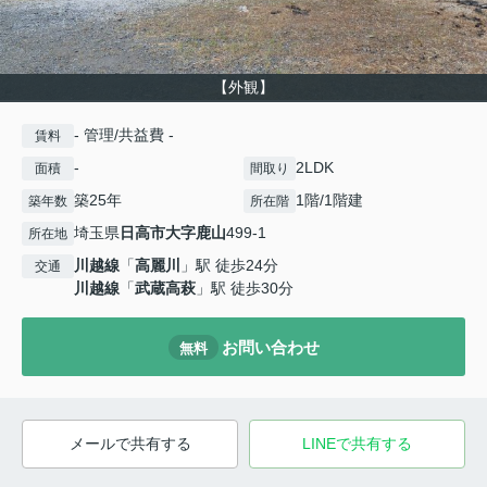
【外観】
- 管理/共益費 -
賃料
-
2LDK
面積
間取り
築25年
1階/1階建
築年数
所在階
埼玉県
日高市
大字鹿山
499-1
所在地
川越線
「
高麗川
」駅 徒歩24分
交通
川越線
「
武蔵高萩
」駅 徒歩30分
お問い合わせ
無料
メールで共有する
LINEで共有する