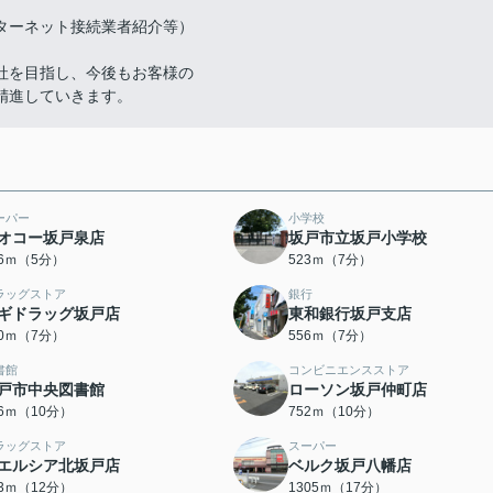
ターネット接続業者紹介等）
社を目指し、今後もお客様の
精進していきます。
ーパー
小学校
オコー坂戸泉店
坂戸市立坂戸小学校
66ｍ（5分）
523ｍ（7分）
ラッグストア
銀行
ギドラッグ坂戸店
東和銀行坂戸支店
40ｍ（7分）
556ｍ（7分）
書館
コンビニエンスストア
戸市中央図書館
ローソン坂戸仲町店
46ｍ（10分）
752ｍ（10分）
ラッグストア
スーパー
エルシア北坂戸店
ベルク坂戸八幡店
23ｍ（12分）
1305ｍ（17分）