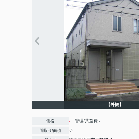
【外観】
-
管理/共益費
-
価格
-/-
間取り/面積