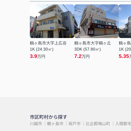
鶴ヶ島市大字上広谷
鶴ヶ島市大字鶴ヶ丘
鶴ヶ島
1K (24.30㎡)
3DK (57.80㎡)
1K (2
3.9
7.2
5.35
万円
万円
市区町村から探す
川越市
鶴ヶ島市
坂戸市
比企郡鳩山町
入間郡