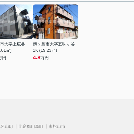
市大字上広谷
鶴ヶ島市大字五味ヶ谷
0.01㎡)
1K (19.23㎡)
4.8
万円
万円
毛呂山町
比企郡川島町
東松山市