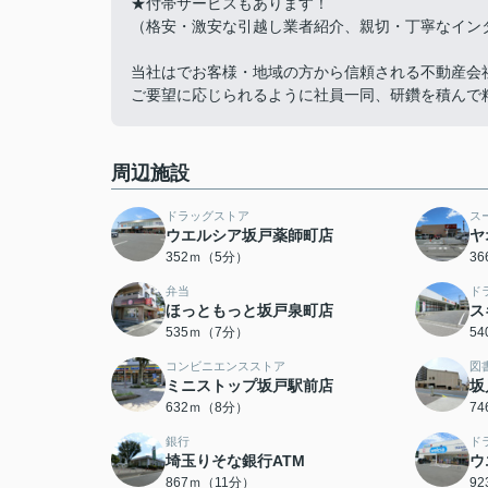
★付帯サービスもあります！
（格安・激安な引越し業者紹介、親切・丁寧なイン
当社はでお客様・地域の方から信頼される不動産会
ご要望に応じられるように社員一同、研鑽を積んで
周辺施設
ドラッグストア
ス
ウエルシア坂戸薬師町店
ヤ
352ｍ（5分）
3
弁当
ド
ほっともっと坂戸泉町店
ス
535ｍ（7分）
5
コンビニエンスストア
図
ミニストップ坂戸駅前店
坂
632ｍ（8分）
7
銀行
ド
埼玉りそな銀行ATM
ウ
867ｍ（11分）
9