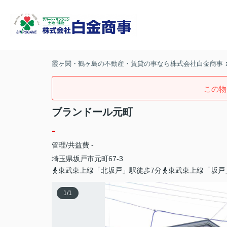
霞ヶ関・鶴ヶ島の不動産・賃貸の事なら株式会社白金商事
この物
ブランドール元町
-
管理/共益費 -
埼玉県
坂戸市
元町
67-3
東武東上線「北坂戸」駅徒歩7分
東武東上線「坂戸
1
/
1