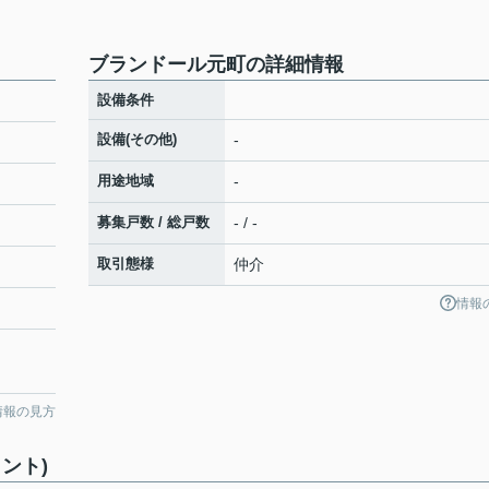
ブランドール元町の詳細情報
設備条件
設備(その他)
-
用途地域
-
募集戸数 / 総戸数
- / -
取引態様
仲介
情報
情報の見方
ント)