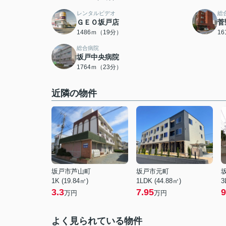
レンタルビデオ
総
ＧＥＯ坂戸店
菅
1486ｍ（19分）
1
総合病院
坂戸中央病院
1764ｍ（23分）
近隣の物件
坂戸市芦山町
坂戸市元町
1K (19.84㎡)
1LDK (44.88㎡)
3
3.3
7.95
9
万円
万円
よく見られている物件