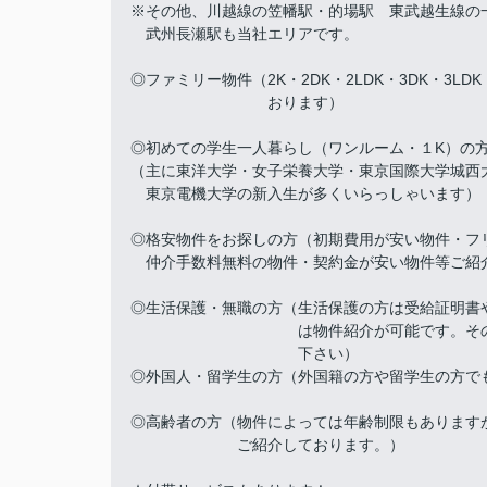
※その他、川越線の笠幡駅・的場駅 東武越生線の
武州長瀬駅も当社エリアです。
◎ファミリー物件（2K・2DK・2LDK・3DK・3LD
おります）
◎初めての学生一人暮らし（ワンルーム・１K）の
（主に東洋大学・女子栄養大学・東京国際大学城西
東京電機大学の新入生が多くいらっしゃいます）
◎格安物件をお探しの方（初期費用が安い物件・フ
仲介手数料無料の物件・契約金が安い物件等ご紹
◎生活保護・無職の方（生活保護の方は受給証明書
は物件紹介が可能です。その他、訳
下さい）
◎外国人・留学生の方（外国籍の方や留学生の方で
◎高齢者の方（物件によっては年齢制限もあります
ご紹介しております。）