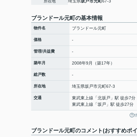
埼玉県
坂戸市
元町
67-3
所在地
ブランドール元町の基本情報
物件名
ブランドール元町
価格
-
管理/共益費
-
築年月
2008年9月（築17年）
総戸数
-
所在地
埼玉県
坂戸市
元町
67-3
交通
東武東上線
「
北坂戸
」駅 徒歩7分
東武東上線
「
坂戸
」駅 徒歩27分
ブランドール元町のコメント(おすすめポイ