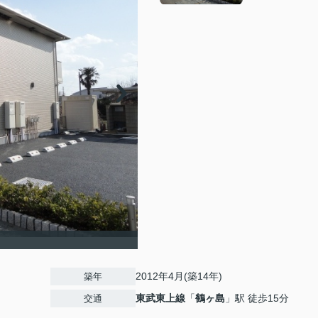
2012年4月(築14年)
築年
東武東上線
「
鶴ヶ島
」駅 徒歩15分
交通