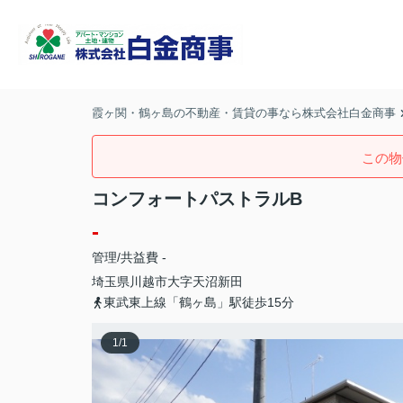
霞ヶ関・鶴ヶ島の不動産・賃貸の事なら株式会社白金商事
この物
コンフォートパストラルB
-
管理/共益費 -
埼玉県
川越市
大字天沼新田
東武東上線「鶴ヶ島」駅徒歩15分
1
/
1