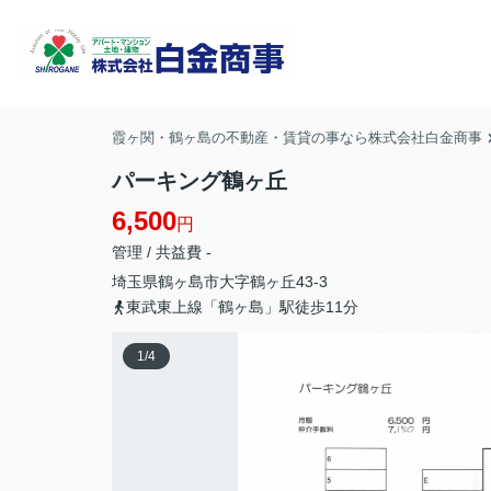
霞ヶ関・鶴ヶ島の不動産・賃貸の事なら株式会社白金商事
パーキング鶴ヶ丘
6,500
円
管理 / 共益費 -
埼玉県
鶴ヶ島市
大字鶴ヶ丘
43-3
東武東上線「鶴ヶ島」駅徒歩11分
1
/
4