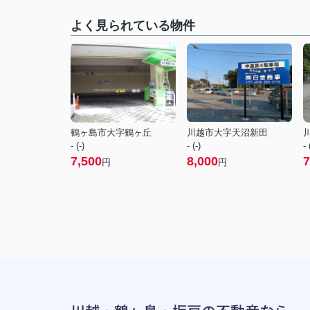
よく見られている物件
鶴ヶ島市大字鶴ヶ丘
川越市大字天沼新田
- (-)
- (-)
- 
7,500
8,000
7
円
円