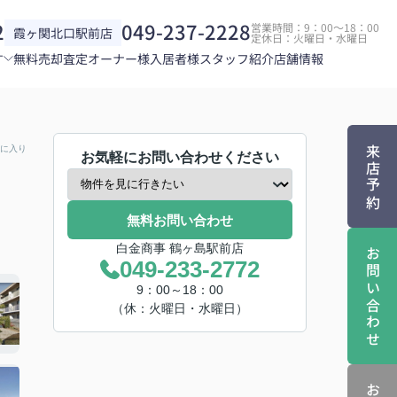
2
049-237-2228
営業時間：9：00～18：00
霞ヶ関北口駅前店
定休日：火曜日・水曜日
す
無料売却査定
オーナー様
入居者様
スタッフ紹介
店舗情報
に入り
来店予約
お気軽にお問い合わせください
無料お問い合わせ
白金商事 鶴ヶ島駅前店
お問い合わせ
049-233-2772
9：00～18：00
（休：火曜日・水曜日）