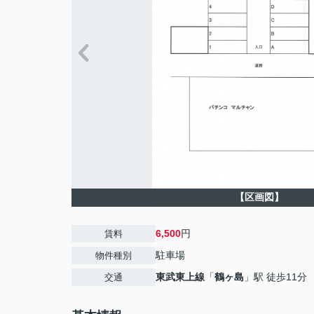
【区画図】
6,500
円
賃料
駐車場
物件種別
東武東上線
「
鶴ヶ島
」駅 徒歩11分
交通