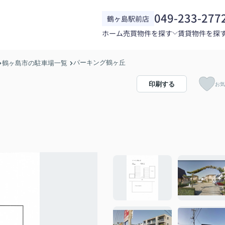
049-233-277
鶴ヶ島駅前店
ホーム
売買物件を探す
賃貸物件を探
パーキング鶴ヶ丘
鶴ヶ島市の駐車場一覧
印刷する
お気