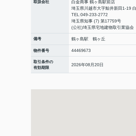
取扱会社
白金商事 鶴ヶ島駅前店
埼玉県川越市大字鯨井新田1-19 白金
TEL:049-233-2772
埼玉県知事 (7) 第17759号
(公社)埼玉県宅地建物取引業協会
備考
鶴ヶ島駅 鶴ヶ丘
44469673
物件番号
取引条件の
2026年08月20日
有効期限