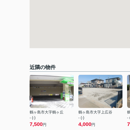
近隣の物件
鶴ヶ島市大字鶴ヶ丘
鶴ヶ島市大字上広谷
- (-)
- (-)
- 
7,500
4,000
7
円
円