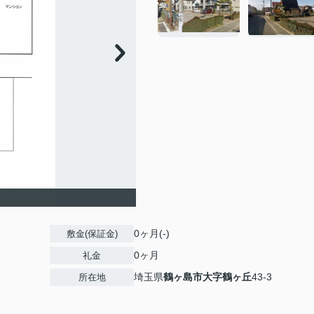
0ヶ月(-)
敷金(保証金)
0ヶ月
礼金
埼玉県
鶴ヶ島市
大字鶴ヶ丘
43-3
所在地