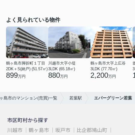
よく見られている物件
鶴ヶ島市脚折町１丁目
川越市大字小堤
鶴ヶ島市大字上広谷
2DK＋S(納戸) (51.57㎡)
3LDK (65.18㎡)
3LDK (77.70㎡)
3
899
880
2,200
万円
万円
万円
ヶ島市のマンション(売買)一覧
若葉駅
エバーグリーン若葉
市区町村から探す
川越市
鶴ヶ島市
坂戸市
比企郡鳩山町