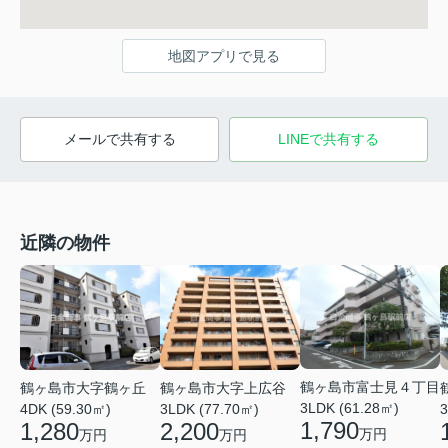
地図アプリで見る
メールで共有する
LINEで共有する
近隣の物件
鶴ヶ島市富士見４丁目
鶴ヶ島市大字鶴ヶ丘
鶴ヶ島市大字上広谷
3LDK (61.28㎡)
4DK (59.30㎡)
3LDK (77.70㎡)
3
1,790
1,280
2,200
万円
万円
万円