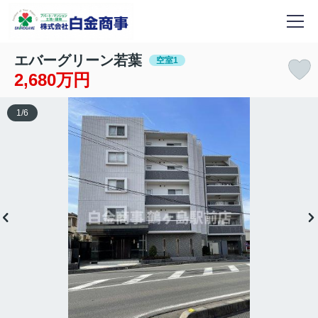
エバーグリーン若葉
空室1
2,680万円
1
/
6