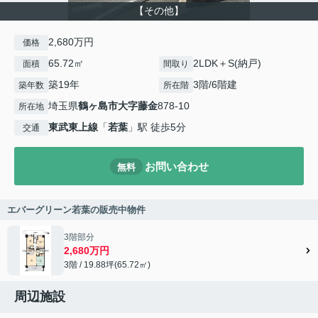
【その他】
2,680万円
価格
65.72㎡
2LDK＋S(納戸)
面積
間取り
築19年
3階/6階建
築年数
所在階
埼玉県
鶴ヶ島市
大字藤金
878-10
所在地
東武東上線
「
若葉
」駅 徒歩5分
交通
お問い合わせ
無料
エバーグリーン若葉の販売中物件
3階部分
2,680万円
3階 / 19.88坪(65.72㎡)
周辺施設