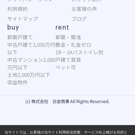
利用規約
お客様の声
サイトマップ
ブログ
buy
rent
新築戸建て
新築・築浅
中古戸建て2,000万円
敷金・礼金ゼロ
以下
1R・1Kバストイレ別
中古マンション2,000
戸建て賃貸
万円以下
ペット可
土地2,000万円以下
収益物件
(c) 株式会社 白金商事 All Rights Reserved.
当サイトでは、お客様の当サイト利用状況把握、サービス向上検討を目的と