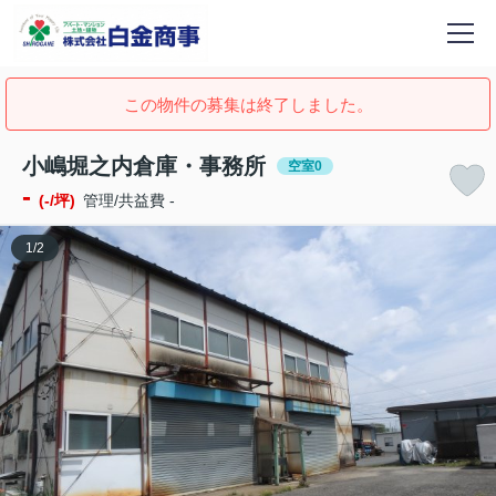
この物件の募集は終了しました。
小嶋堀之内倉庫・事務所
空室0
-
(-/坪)
管理/共益費 -
1
/
2