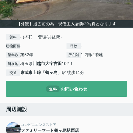
【外観】退去前の為、現借主入居前の写真となります
- (-/坪) 管理/共益費 -
賃料
-
-
建物面積
坪数
築52年
1-2階/2階建
築年数
所在階
埼玉県
川越市
大字吉田
102-1
所在地
東武東上線
「
鶴ヶ島
」駅 徒歩11分
交通
お問い合わせ
無料
周辺施設
コンビニエンスストア
ファミリーマート鶴ヶ島駅西店