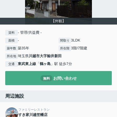
【外観】
- 管理/共益費 -
賃料
-
3LDK
面積
間取り
築35年
3階/7階建
築年数
所在階
埼玉県
川越市
大字鯨井新田
所在地
東武東上線
「
鶴ヶ島
」駅 徒歩7分
交通
お問い合わせ
無料
周辺施設
ファミリーレストラン
すき家川越笠幡店