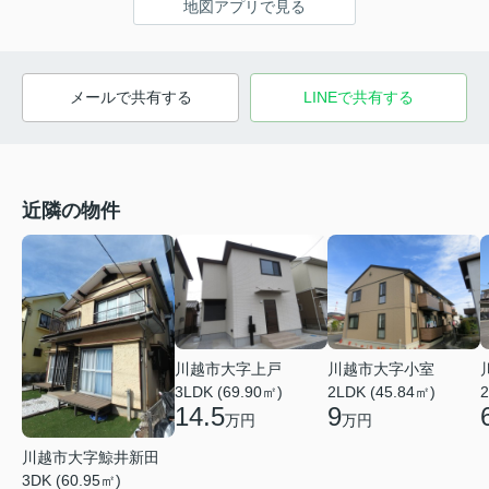
地図アプリで見る
メールで共有する
LINEで共有する
近隣の物件
川越市大字上戸
川越市大字小室
3LDK (69.90㎡)
2LDK (45.84㎡)
2
14.5
9
万円
万円
川越市大字鯨井新田
3DK (60.95㎡)