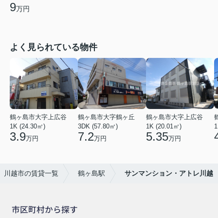
9
万円
よく見られている物件
鶴ヶ島市大字上広谷
鶴ヶ島市大字鶴ヶ丘
鶴ヶ島市大字上広谷
1K (24.30㎡)
3DK (57.80㎡)
1K (20.01㎡)
1
3.9
7.2
5.35
万円
万円
万円
川越市の賃貸一覧
鶴ヶ島駅
サンマンション・アトレ川越
市区町村から探す