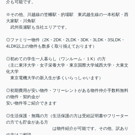
介も可能です。
※その他、川越線の笠幡駅・的場駅 東武越生線の一本松駅・西
大家駅・川角駅
武州長瀬駅も当社エリアです。
◎ファミリー物件（2K・2DK・2LDK・3DK・3LDK・3SLDK・
4LDK以上の物件も数多く取り揃えております）
◎初めての学生一人暮らし（ワンルーム・１K）の方
（主に東洋大学・女子栄養大学・東京国際大学城西大学・大東文
化大学
東京電機大学の新入生が多くいらっしゃいます）
◎初期費用が安い物件・フリーレントがある物件仲介手数料無料
の物件・契約金が
安い物件等ご紹介できます
◎生活保護・無職の方（生活保護の方は受給証明書やフリーター
の方でも貯金がある方
は物件紹介が可能です。その他、訳あり
の方はご相談