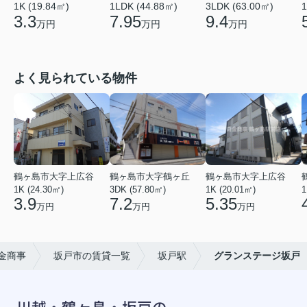
1K (19.84㎡)
3LDK (63.00㎡)
1
1LDK (44.88㎡)
3.3
9.4
7.95
万円
万円
万円
よく見られている物件
鶴ヶ島市大字上広谷
鶴ヶ島市大字鶴ヶ丘
鶴ヶ島市大字上広谷
1K (24.30㎡)
3DK (57.80㎡)
1K (20.01㎡)
1
3.9
7.2
5.35
万円
万円
万円
金商事
坂戸市の賃貸一覧
坂戸駅
グランステージ坂戸
川越・鶴ヶ島・坂戸の