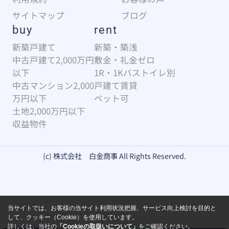
サイトマップ
ブログ
buy
rent
新築戸建て
新築・築浅
中古戸建て2,000万円
敷金・礼金ゼロ
以下
1R・1Kバストイレ別
中古マンション2,000
戸建て賃貸
万円以下
ペット可
土地2,000万円以下
収益物件
(c) 株式会社 白金商事 All Rights Reserved.
当サイトでは、お客様の当サイト利用状況把握、サービス向上検討を目的と
して、クッキー（Cookie）を使用しています。
詳しくは、当社の
「Cookieの取扱いについて」
をご確認ください。