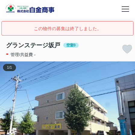
この物件の募集は終了しました。
グランステージ坂戸
空室0
-
管理/共益費 -
1
/
1