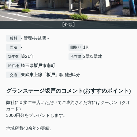
【外観】
- 管理/共益費 -
賃料
-
1K
面積
間取り
築21年
2階/3階建
築年数
所在階
埼玉県
坂戸市
南町
所在地
東武東上線
「
坂戸
」駅 徒歩4分
交通
グランステージ坂戸のコメント(おすすめポイント)
弊社に直接ご来店いただいてご成約された方にはクーポン（クオ
カード）
3000円分をプレゼントします。
地域密着40余年の実績。