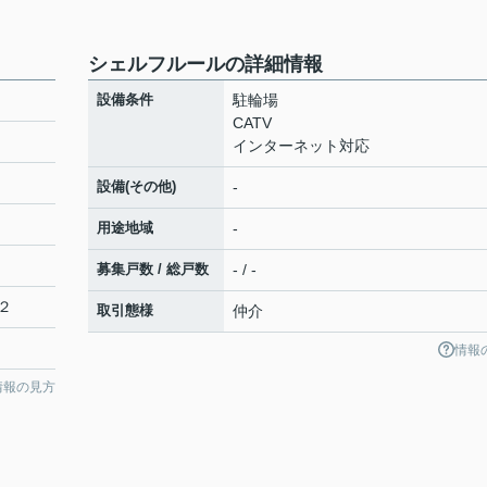
シェルフルールの詳細情報
設備条件
駐輪場
CATV
インターネット対応
設備(その他)
-
用途地域
-
募集戸数 / 総戸数
- / -
２
取引態様
仲介
情報
情報の見方