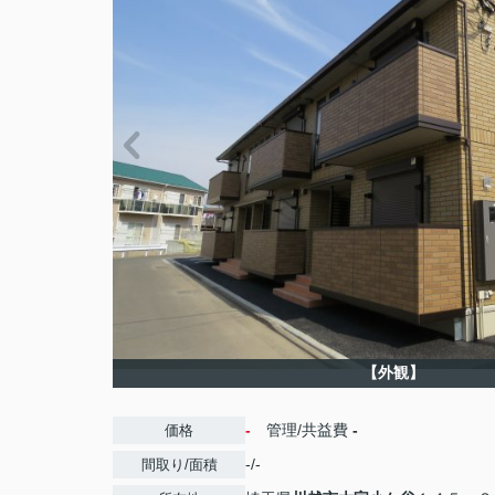
【外観】
-
管理/共益費
-
価格
-/-
間取り/面積