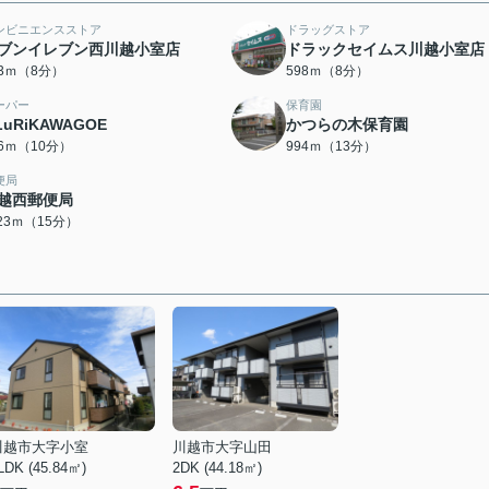
ンビニエンスストア
ドラッグストア
ブンイレブン西川越小室店
ドラックセイムス川越小室店
73ｍ（8分）
598ｍ（8分）
ーパー
保育園
LuRiKAWAGOE
かつらの木保育園
86ｍ（10分）
994ｍ（13分）
便局
越西郵便局
123ｍ（15分）
川越市大字小室
川越市大字山田
LDK (45.84㎡)
2DK (44.18㎡)