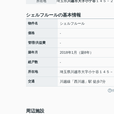
埼玉県
川越市
大字小ケ谷
１４５－２
所在地
シェルフルールの基本情報
物件名
シェルフルール
価格
-
管理/共益費
-
築年月
2018年1月（築8年）
総戸数
-
所在地
埼玉県
川越市
大字小ケ谷
１４５－
交通
川越線
「
西川越
」駅 徒歩7分
周辺施設