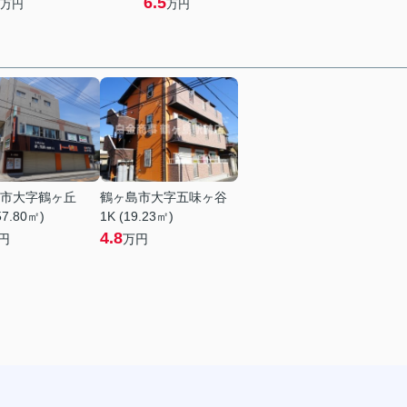
6.5
万円
万円
市大字鶴ヶ丘
鶴ヶ島市大字五味ヶ谷
57.80㎡)
1K (19.23㎡)
4.8
円
万円