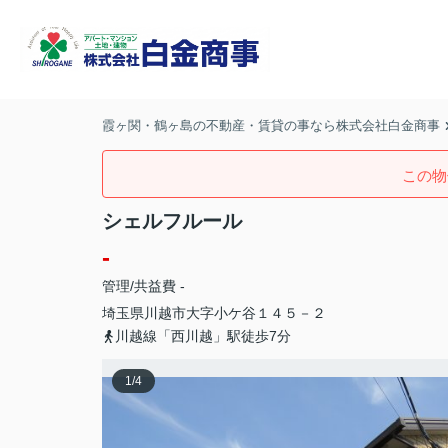
霞ヶ関・鶴ヶ島の不動産・賃貸の事なら株式会社白金商事
この物
シェルフルール
-
管理/共益費 -
埼玉県
川越市
大字小ケ谷
１４５－２
川越線「西川越」駅徒歩7分
1
/
4