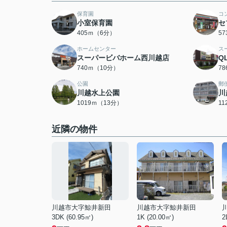
保育園
コ
小室保育園
セ
405ｍ（6分）
5
ホームセンター
ス
スーパービバホーム西川越店
Q
740ｍ（10分）
7
公園
郵
川越水上公園
川
1019ｍ（13分）
1
近隣の物件
川越市大字鯨井新田
川越市大字鯨井新田
3DK (60.95㎡)
1K (20.00㎡)
2