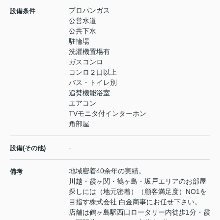
プロパンガス
設備条件
公営水道
公共下水
駐輪場
洗濯機置場有
ガスコンロ
コンロ２口以上
バス・トイレ別
追焚機能浴室
エアコン
TVモニタ付インターホン
角部屋
-
設備(その他)
地域密着40余年の実績。
備考
川越・霞ヶ関・鶴ヶ島・坂戸エリアのお部屋
探しには（地元密着）（顧客満足度）NO1を
目指す株式会社 白金商事にお任せ下さい。
店舗は鶴ヶ島駅西口ロータリー内徒歩1分・霞