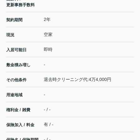
更新事務手数料
2年
契約期間
空家
現況
即時
入居可能日
-
敷金積み増し
退去時クリーニング代:4万4,000円
その他条件
-
用途地域
- / -
権利金 / 雑費
有 / -
保険加入 / 料金
- / -
保険名 / 保険期間