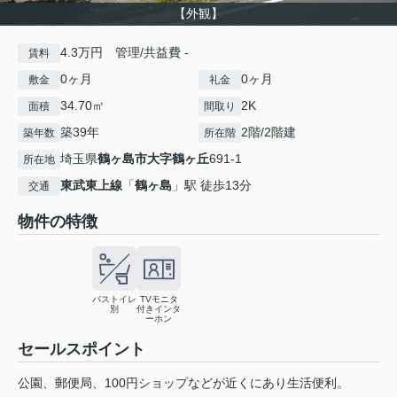
【外観】
4.3万円 管理/共益費 -
賃料
0ヶ月
0ヶ月
敷金
礼金
34.70㎡
2K
面積
間取り
築39年
2階/2階建
築年数
所在階
埼玉県
鶴ヶ島市
大字鶴ヶ丘
691-1
所在地
東武東上線
「
鶴ヶ島
」駅 徒歩13分
交通
物件の特徴
バストイレ
TVモニタ
別
付きインタ
ーホン
セールスポイント
公園、郵便局、100円ショップなどが近くにあり生活便利。