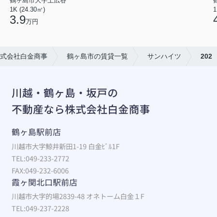
鶴ヶ島市大字上広谷
1K (24.30㎡)
1
3.9
万円
式会社白金商事
鶴ヶ島市の賃貸一覧
サンハイツ
202
川越・鶴ヶ島・坂戸の
不動産なら株式会社白金商事
鶴ヶ島駅前店
川越市大字鯨井新田1-19 白金ﾋﾞﾙ1F
TEL:049-233-2772
FAX:049-232-6006
霞ヶ関北口駅前店
川越市大字的場2839-48 オネトーム白金１F
TEL:049-237-2228