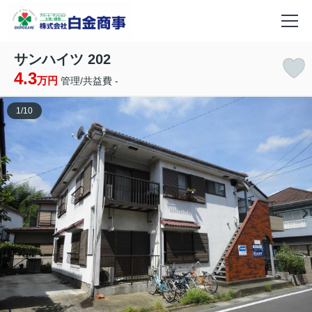
サンハイツ 202
4.3
万円
管理/共益費 -
1
/
10