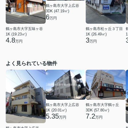
鶴ヶ島市大字上広谷
3DK (47.19㎡)
6
万円
鶴ヶ島市大字五味ヶ谷
鶴ヶ島市松ヶ丘３丁目
1K (19.23㎡)
1K (26.49㎡)
1
4.8
3
万円
万円
よく見られている物件
鶴ヶ島市大字上広谷
鶴ヶ島市大字鶴ヶ丘
1K (20.01㎡)
3DK (57.80㎡)
5.35
7.2
万円
万円