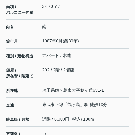
34.70㎡ / -
面積 /
バルコニー面積
南
向き
1987年6月(築39年)
築年月
アパート / 木造
種別 / 建物構造
202 / 2階 / 2階建
部屋 /
所在階 / 階建て
埼玉県
鶴ヶ島市
大字鶴ヶ丘
691-1
所在地
東武東上線
「
鶴ヶ島
」駅 徒歩13分
交通
近隣 / 6,000円 (税込) 100m
駐車場 / 月額
- / -
更新料 /