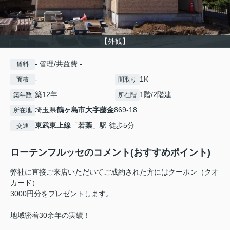
【外観】
- 管理/共益費 -
賃料
-
1K
面積
間取り
築12年
1階/2階建
築年数
所在階
埼玉県
鶴ヶ島市
大字藤金
869-18
所在地
東武東上線
「
若葉
」駅 徒歩5分
交通
ローテンフルッセのコメント(おすすめポイント)
弊社に直接ご来店いただいてご成約された方にはクーポン（クオ
カード）
3000円分をプレゼントします。
地域密着30余年の実績！