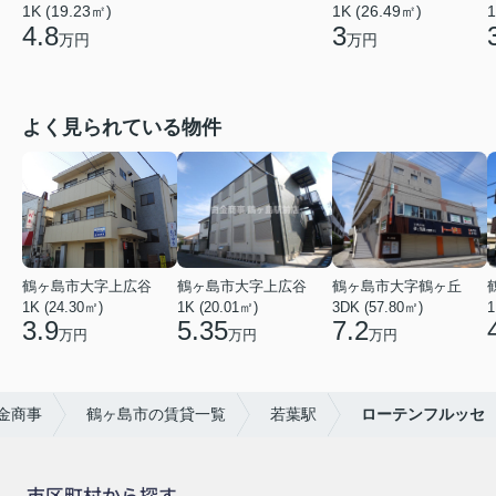
1K (19.23㎡)
1K (26.49㎡)
1
4.8
3
万円
万円
よく見られている物件
鶴ヶ島市大字上広谷
鶴ヶ島市大字上広谷
鶴ヶ島市大字鶴ヶ丘
1K (24.30㎡)
1K (20.01㎡)
3DK (57.80㎡)
1
3.9
5.35
7.2
万円
万円
万円
金商事
鶴ヶ島市の賃貸一覧
若葉駅
ローテンフルッセ
市区町村から探す