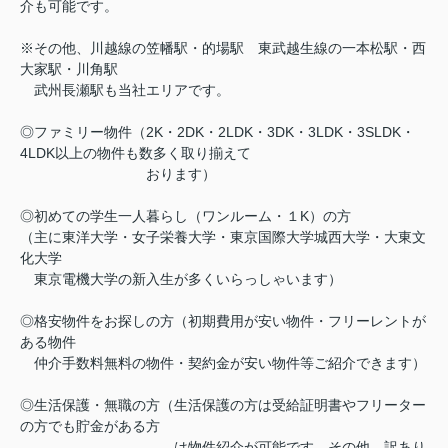
介も可能です。
※その他、川越線の笠幡駅・的場駅 東武越生線の一本松駅・西
大家駅・川角駅
武州長瀬駅も当社エリアです。
◎ファミリー物件（2K・2DK・2LDK・3DK・3LDK・3SLDK・
4LDK以上の物件も数多く取り揃えて
おります）
◎初めての学生一人暮らし（ワンルーム・１K）の方
（主に東洋大学・女子栄養大学・東京国際大学城西大学・大東文
化大学
東京電機大学の新入生が多くいらっしゃいます）
◎格安物件をお探しの方（初期費用が安い物件・フリーレントが
ある物件
仲介手数料無料の物件・契約金が安い物件等ご紹介できます）
◎生活保護・無職の方（生活保護の方は受給証明書やフリーター
の方でも貯金がある方
は物件紹介が可能です。その他、訳あり