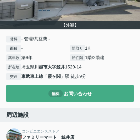
【外観】
- 管理/共益費 -
賃料
-
1K
面積
間取り
築9年
1階/2階建
築年数
所在階
埼玉県
川越市
大字鯨井
1529-14
所在地
東武東上線
「
霞ヶ関
」駅 徒歩9分
交通
お問い合わせ
無料
周辺施設
コンビニエンスストア
ファミリーマート 鯨井店