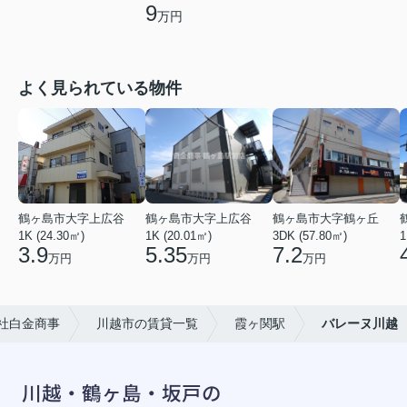
9
万円
よく見られている物件
鶴ヶ島市大字上広谷
鶴ヶ島市大字上広谷
鶴ヶ島市大字鶴ヶ丘
1K (24.30㎡)
1K (20.01㎡)
3DK (57.80㎡)
1
3.9
5.35
7.2
万円
万円
万円
社白金商事
川越市の賃貸一覧
霞ヶ関駅
バレーヌ川越
川越・鶴ヶ島・坂戸の