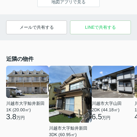
地図アプリで見る
メールで共有する
LINEで共有する
近隣の物件
川越市大字鯨井新田
川越市大字山田
1K (20.00㎡)
2DK (44.18㎡)
1
3.8
6.5
万円
万円
川越市大字鯨井新田
3DK (60.95㎡)