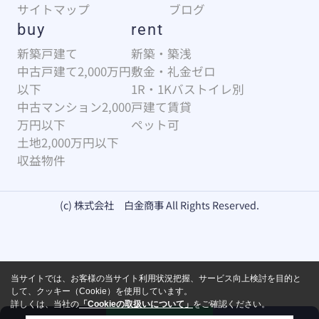
サイトマップ
ブログ
buy
rent
新築戸建て
新築・築浅
中古戸建て2,000万円
敷金・礼金ゼロ
以下
1R・1Kバストイレ別
中古マンション2,000
戸建て賃貸
万円以下
ペット可
土地2,000万円以下
収益物件
(c) 株式会社 白金商事 All Rights Reserved.
当サイトでは、お客様の当サイト利用状況把握、サービス向上検討を目的と
して、クッキー（Cookie）を使用しています。
詳しくは、当社の
「Cookieの取扱いについて」
をご確認ください。