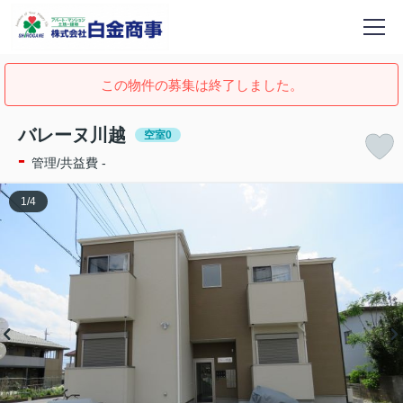
この物件の募集は終了しました。
バレーヌ川越
空室0
-
管理/共益費 -
1
/
4