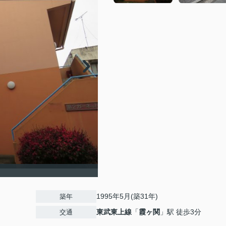
1995年5月(築31年)
築年
東武東上線
「
霞ヶ関
」駅 徒歩3分
交通