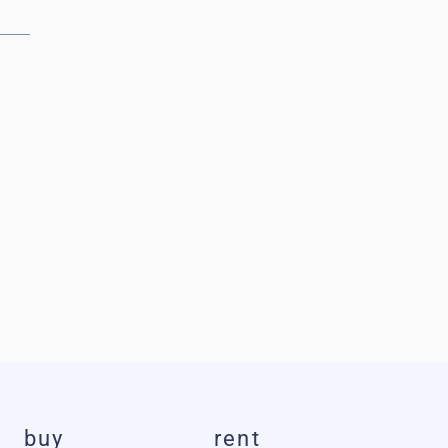
buy
rent