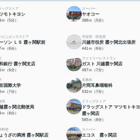
ラッグストア
スーパー
ツモトキヨシ
ヤオコー
23ｍ（5分）
388ｍ（5分）
ンビニエンスストア
市役所・区役所
ーソン ＬＳ 霞ヶ関駅前
川越市役所 霞ケ関北出張所
27ｍ（6分）
441ｍ（6分）
行
ファミリーレストラン
和銀行 霞ケ関支店
ガスト 川越霞ケ関店
66ｍ（6分）
497ｍ（7分）
学
耳鼻科
京国際大学
片岡耳鼻咽喉科
28ｍ（7分）
532ｍ（7分）
便局
ドラッグストア
越霞ヶ関北郵便局
ドラッグストア マツモトキ
64ｍ（8分）
霞ヶ関店
585ｍ（8分）
華料理
スーパー
ょうざの満洲 霞ヶ関駅店
エコス 霞ヶ関店