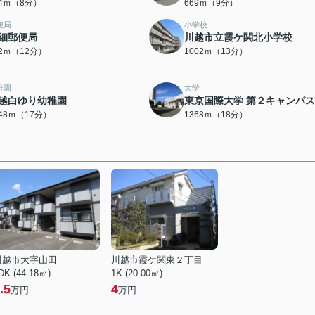
34ｍ（8分）
669ｍ（9分）
便局
小学校
細郵便局
川越市立霞ケ関北小学校
12ｍ（12分）
1002ｍ（13分）
稚園
大学
越白ゆり幼稚園
東京国際大学 第２キャンパス
348ｍ（17分）
1368ｍ（18分）
川越市大字山田
川越市霞ケ関東２丁目
DK (44.18㎡)
1K (20.00㎡)
.5
4
万円
万円