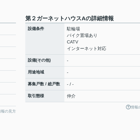
第２ガーネットハウスAの詳細情報
設備条件
駐輪場
バイク置場あり
CATV
インターネット対応
設備(その他)
-
用途地域
-
募集戸数 / 総戸数
- / -
取引態様
仲介
情報
情報の見方