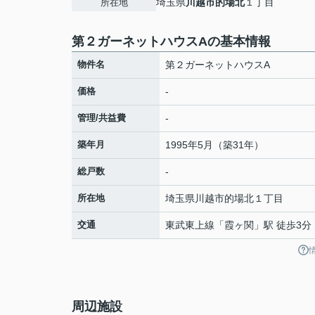
埼玉県
川越市
的場北
１丁目
所在地
第２ガーネットハウスAの基本情報
物件名
第２ガーネットハウスA
価格
-
管理/共益費
-
築年月
1995年5月（築31年）
総戸数
-
所在地
埼玉県
川越市
的場北
１丁目
交通
東武東上線
「
霞ヶ関
」駅 徒歩3分
周辺施設