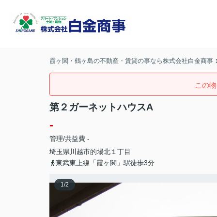
霞ヶ関・鶴ヶ島の不動産・賃貸の事なら株式会社白金商事
この物
第２ガーネットハウスA
-
管理/共益費 -
埼玉県
川越市
的場北
１丁目
東武東上線「霞ヶ関」駅徒歩3分
1
/
2