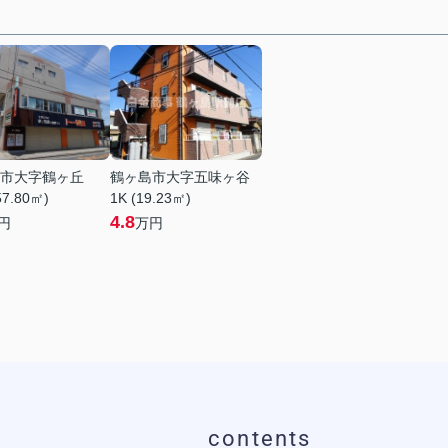
市大字鶴ヶ丘
鶴ヶ島市大字五味ヶ谷
57.80㎡)
1K (19.23㎡)
4.8
円
万円
contents