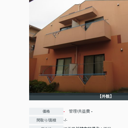
【外観】
-
管理/共益費
-
価格
-/-
間取り/面積