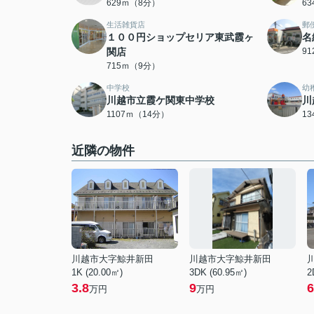
629ｍ（8分）
6
生活雑貨店
郵
１００円ショップセリア東武霞ヶ
名
関店
9
715ｍ（9分）
中学校
幼
川越市立霞ケ関東中学校
川
1107ｍ（14分）
1
近隣の物件
川越市大字鯨井新田
川越市大字鯨井新田
1K (20.00㎡)
3DK (60.95㎡)
2
3.8
9
6
万円
万円