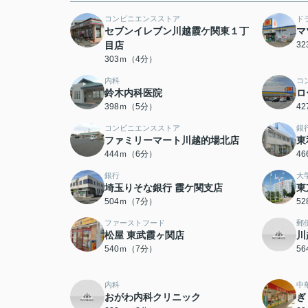
コンビニエンスストア
ド
セブンイレブン川越霞ケ関東１丁
マ
目店
3
303ｍ（4分）
内科
コ
鈴木内科医院
ロ
398ｍ（5分）
4
コンビニエンスストア
銀
ファミリーマート川越的場北店
東
444ｍ（6分）
4
銀行
大
埼玉りそな銀行 霞ケ関支店
東
504ｍ（7分）
5
ファーストフード
郵
松屋 東武霞ヶ関店
川
540ｍ（7分）
5
内科
中
おがわ内科クリニック
ぎ