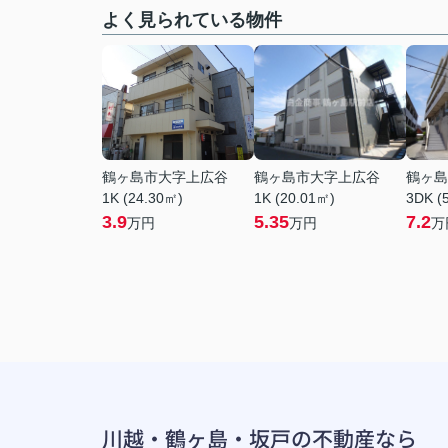
よく見られている物件
鶴ヶ島市大字上広谷
鶴ヶ島市大字上広谷
鶴ヶ島
1K (24.30㎡)
1K (20.01㎡)
3DK (
3.9
5.35
7.2
万円
万円
万
川越・鶴ヶ島・坂戸の不動産なら