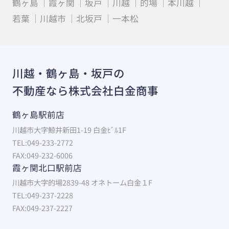
鶴ヶ島
霞ヶ関
坂戸
川越
的場
本川越
若葉
川越市
北坂戸
一本松
川越・鶴ヶ島・坂戸の
不動産なら株式会社白金商事
鶴ヶ島駅前店
川越市大字鯨井新田1-19 白金ﾋﾞﾙ1F
TEL:049-233-2772
FAX:049-232-6006
霞ヶ関北口駅前店
川越市大字的場2839-48 オネトーム白金１F
TEL:049-237-2228
FAX:049-237-2227