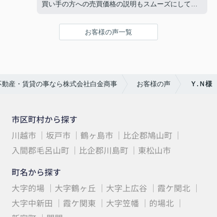
買い手の方への売買価格の説明もスムーズにして頂
き、
契約時の書類の準備もとても丁寧で大変お世話にな
お客様の声一覧
りました。
ありがとうございました。
不動産・賃貸の事なら株式会社白金商事
お客様の声
Ｙ.Ｎ様
市区町村から探す
川越市
坂戸市
鶴ヶ島市
比企郡鳩山町
入間郡毛呂山町
比企郡川島町
東松山市
町名から探す
大字的場
大字鶴ヶ丘
大字上広谷
霞ケ関北
大字中新田
霞ケ関東
大字笠幡
的場北