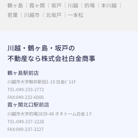
鶴ヶ島
霞ヶ関
坂戸
川越
的場
本川越
若葉
川越市
北坂戸
一本松
川越・鶴ヶ島・坂戸の
不動産なら株式会社白金商事
鶴ヶ島駅前店
川越市大字鯨井新田1-19 白金ﾋﾞﾙ1F
TEL:049-233-2772
FAX:049-232-6006
霞ヶ関北口駅前店
川越市大字的場2839-48 オネトーム白金１F
TEL:049-237-2228
FAX:049-237-2227