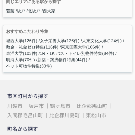
同じエリアにある駅から探す
若葉
坂戸
北坂戸
西大家
おすすめこだわり特集
城西大学(126件)
女子栄養大学(126件)
大東文化大学(124件)
敷金・礼金ゼロ特集(116件)
東京国際大学(106件)
東洋大学(103件)
1R・1K バス・トイレ別物件特集(84件)
明海大学(70件)
新築・築浅物件特集(44件)
ペット可物件特集(39件)
市区町村から探す
川越市
坂戸市
鶴ヶ島市
比企郡鳩山町
入間郡毛呂山町
比企郡川島町
東松山市
町名から探す