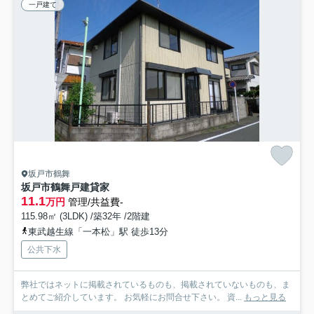
一戸建て
坂戸市鶴舞
坂戸市鶴舞戸建貸家
11.1
万円
管理/共益費-
115.98㎡ (3LDK) /築32年 /2階建
東武越生線「一本松」駅 徒歩13分
公共下水
弊社ではネットに掲載されているものも、掲載されていないものも、ま
とめてご紹介しています。 お気軽にお問合せ下さい。 資...
もっと見る