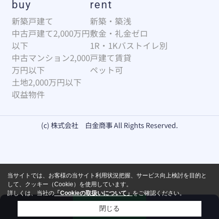
buy
rent
新築戸建て
新築・築浅
中古戸建て2,000万円
敷金・礼金ゼロ
以下
1R・1Kバストイレ別
中古マンション2,000
戸建て賃貸
万円以下
ペット可
土地2,000万円以下
収益物件
(c) 株式会社 白金商事 All Rights Reserved.
当サイトでは、お客様の当サイト利用状況把握、サービス向上検討を目的と
して、クッキー（Cookie）を使用しています。
詳しくは、当社の
「Cookieの取扱いについて」
をご確認ください。
来店予約
お問い合わせ
電話
閉じる