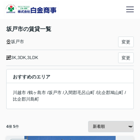
坂戸市の賃貸一覧
坂戸市
変更
3K,3DK,3LDK
変更
おすすめのエリア
川越市
/
鶴ヶ島市
/
坂戸市
/
入間郡毛呂山町
/
比企郡鳩山町
/
比企郡川島町
4
棟
5
件