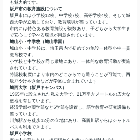
も魅力的です。
坂戸市の教育施設について
坂戸市には小学校12校、中学校7校、高等学校4校、そして城
西大学が立地しており、教育環境が整っています。
市内には特色ある教育施設が複数あり、子どもから大学生ま
で安心して学べる環境が用意されています。
城山小・中学校（城山学園）
城山小・中学校は、埼玉県内で初めての施設一体型小中一貫
教育校です。
小学校と中学校が同じ敷地にあり、一体的な教育活動が実施
されています。
特認校制度により市内のどこからでも通うことが可能で、西
坂戸やけやき台などが学区に含まれています
城西大学（坂戸キャンパス）
1965年に設立された私立大学で、21万平方メートルの広大な
敷地を有しています。
経済学部や薬学部など5学部を設置し、語学教育や研究設備も
整っています。
川角駅から徒歩12分の立地にあり、高麗川駅からはシャトル
バスも利用できます。
坂戸小学校
市の中心部にあり、坂戸駅からも近い立地が魅力です。