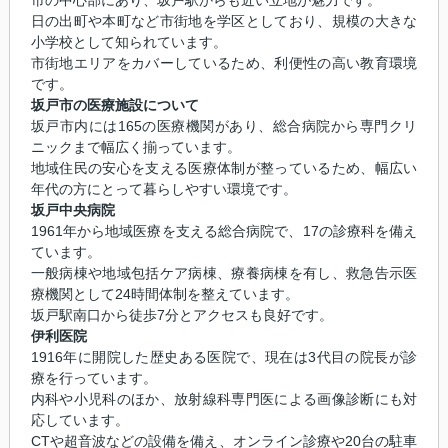
日の出町や本町など市街地を学区としており、規模の大きな
小学校として知られています。
市街地エリアをカバーしているため、利便性の高い教育環境
です。
坂戸市の医療施設について
坂戸市内には165の医療機関があり、総合病院から専門クリ
ニックまで幅広く揃っています。
地域住民の安心を支える医療体制が整っているため、幅広い
年代の方にとって暮らしやすい環境です。
坂戸中央病院
1961年から地域医療を支える総合病院で、17の診療科を備え
ています。
一般病棟や地域包括ケア病棟、療養病棟を有し、救急告示医
療機関として24時間体制を整えています。
坂戸駅南口から徒歩7分とアクセスも良好です。
伊利医院
1916年に開院した歴史ある医院で、現在は3代目の院長が診
療を行っています。
内科や小児科のほか、放射線科専門医による画像診断にも対
応しています。
CTや超音波などの設備を備え、オンライン診療や20台の駐車