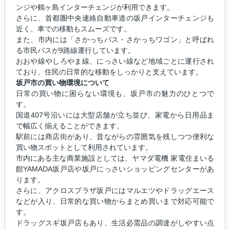
ンジや鶴ヶ島インターチェンジが利用できます。
さらに、首都圏中央連絡自動車道の坂戸インターチェンジも
近く、車での移動もスムーズです。
また、市内には「さかっちバス・さかっちワゴン」と呼ばれ
る市民バスが9路線運行しています。
おおや線やしろやま線、にっさい線など地域ごとに運行され
ており、住民の日常的な移動をしっかりと支えています。
坂戸市の買い物環境について
日常の買い物に困らない環境も、坂戸市の魅力のひとつで
す。
国道407号沿いには大型店舗が立ち並び、家電から日用品ま
で幅広く揃えることができます。
駅前には商店街があり、昔ながらの雰囲気を残しつつ便利な
買い物スポットとして利用されています。
市内にある主な商業施設としては、ヤマダ電機 家電住まいる
館YAMADA坂戸店や坂戸にっさいショッピングセンターがあ
ります。
さらに、アクロスプラザ坂戸にはマルエツやドラッグエース
などが入り、日常的な買い物からまとめ買いまで対応可能で
す。
ドラッグスギ坂戸店もあり、生活必需品の調達がしやすい点