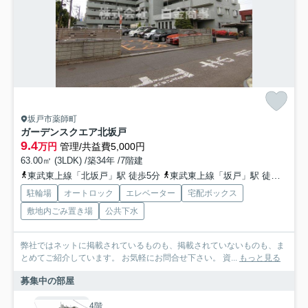
坂戸市薬師町
ガーデンスクエア北坂戸
9.4
万円
管理/共益費5,000円
63.00㎡ (3LDK) /築34年 /7階建
東武東上線「北坂戸」駅 徒歩5分
東武東上線「坂戸」駅 徒歩20分
駐輪場
オートロック
エレベーター
宅配ボックス
敷地内ごみ置き場
公共下水
弊社ではネットに掲載されているものも、掲載されていないものも、ま
とめてご紹介しています。 お気軽にお問合せ下さい。 資...
もっと見る
募集中の部屋
4階