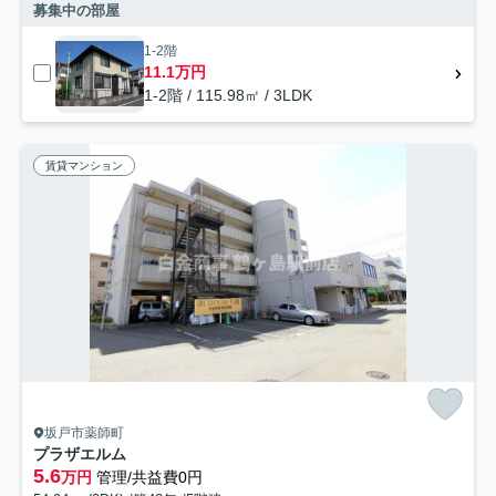
募集中の部屋
1-2階
11.1万円
1-2階 / 115.98㎡ / 3LDK
賃貸マンション
坂戸市薬師町
プラザエルム
5.6
万円
管理/共益費0円