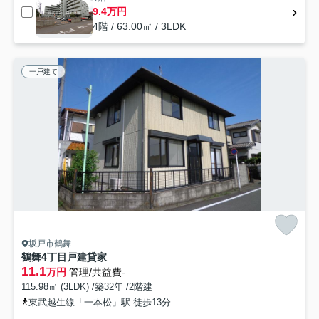
9.4万円
4階 / 63.00㎡ / 3LDK
一戸建て
坂戸市鶴舞
鶴舞4丁目戸建貸家
11.1
万円
管理/共益費-
115.98㎡ (3LDK) /築32年 /2階建
東武越生線「一本松」駅 徒歩13分