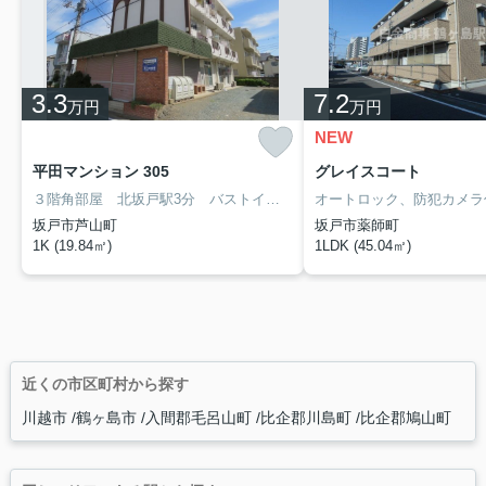
3.3
7.2
万円
万円
NEW
平田マンション 305
グレイスコート
３階角部屋 北坂戸駅3分 バストイレ別 キッチン広々 ガスコンロ2口付き 洗濯機付き ウォシュレット フローリング 収納有 礼金0敷金0 初期費用がお得です
坂戸市芦山町
坂戸市薬師町
1K (19.84㎡)
1LDK (45.04㎡)
近くの市区町村から探す
川越市
鶴ヶ島市
入間郡毛呂山町
比企郡川島町
比企郡鳩山町