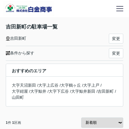
吉田新町の駐車場一覧
吉田新町
変更
条件から探す
変更
おすすめのエリア
大字天沼新田
/
大字上広谷
/
大字鶴ヶ丘
/
大字上戸
/
大字紺屋
/
大字鯨井
/
大字下広谷
/
大字鯨井新田
/
吉田新町
/
山田町
1
件
1
区画