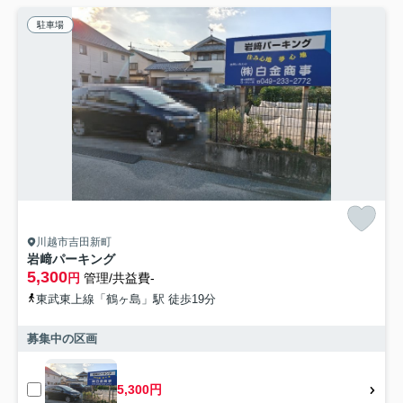
駐車場
川越市吉田新町
岩﨑パーキング
5,300
円
管理/共益費-
東武東上線「鶴ヶ島」駅 徒歩19分
募集中の区画
5,300円