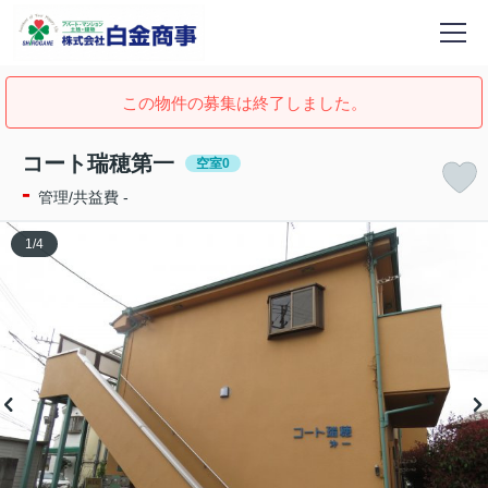
この物件の募集は終了しました。
コート瑞穂第一
空室0
-
管理/共益費 -
1
/
4