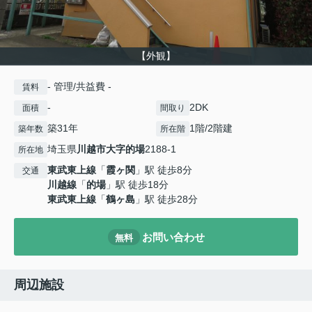
【外観】
- 管理/共益費 -
賃料
-
2DK
面積
間取り
築31年
1階/2階建
築年数
所在階
埼玉県
川越市
大字的場
2188-1
所在地
東武東上線
「
霞ヶ関
」駅 徒歩8分
交通
川越線
「
的場
」駅 徒歩18分
東武東上線
「
鶴ヶ島
」駅 徒歩28分
お問い合わせ
無料
周辺施設