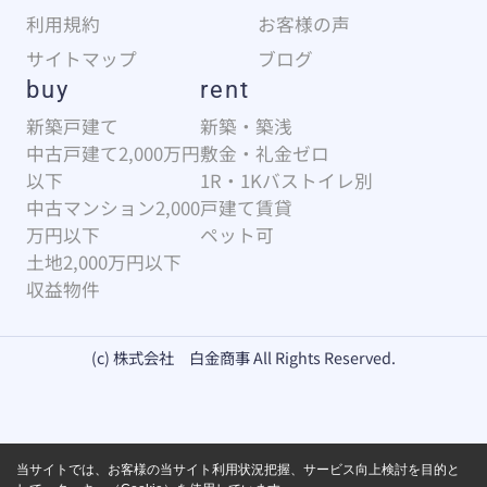
利用規約
お客様の声
サイトマップ
ブログ
buy
rent
新築戸建て
新築・築浅
中古戸建て2,000万円
敷金・礼金ゼロ
以下
1R・1Kバストイレ別
中古マンション2,000
戸建て賃貸
万円以下
ペット可
土地2,000万円以下
収益物件
(c) 株式会社 白金商事 All Rights Reserved.
当サイトでは、お客様の当サイト利用状況把握、サービス向上検討を目的と