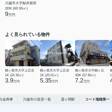
川越市大字鯨井新田
3DK (60.95㎡)
9
万円
よく見られている物件
鶴ヶ島市大字上広谷
鶴ヶ島市大字上広谷
鶴ヶ島市大字鶴ヶ丘
1K (24.30㎡)
1K (20.01㎡)
3DK (57.80㎡)
1
3.9
5.35
7.2
万円
万円
万円
白金商事
川越市の賃貸一覧
霞ヶ関駅
コート瑞穂第一