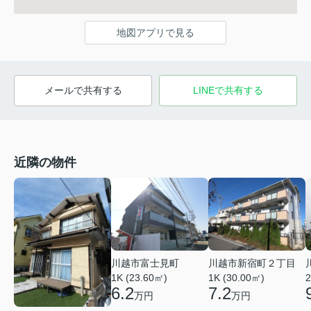
地図アプリで見る
メールで共有する
LINEで共有する
近隣の物件
川越市富士見町
川越市新宿町２丁目
1K (23.60㎡)
1K (30.00㎡)
2
6.2
7.2
万円
万円