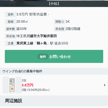
【外観】
3.8万円 管理/共益費 -
賃料
20.00㎡
1K
面積
間取り
築33年
2階/2階建
築年数
所在階
埼玉県
川越市
大字鯨井新田
所在地
東武東上線
「
鶴ヶ島
」駅 徒歩10分
交通
お問い合わせ
無料
ウイング白金Cの募集中物件
2階
3.8万円
2階 / 6.04坪(20.00㎡)
周辺施設