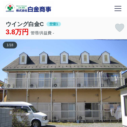
ウイング白金C
空室1
3.8万円
管理/共益費 -
1
/
18