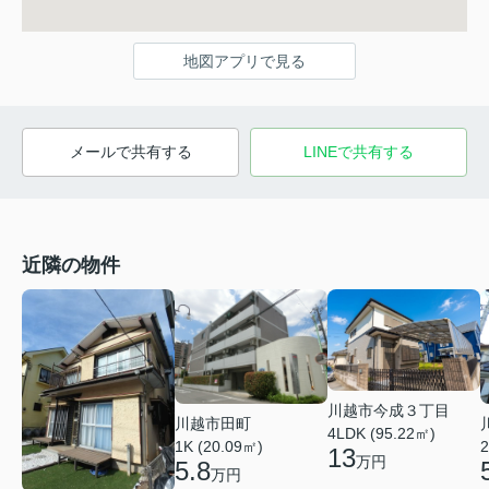
地図アプリで見る
メールで共有する
LINEで共有する
近隣の物件
川越市今成３丁目
川越市田町
4LDK (95.22㎡)
1K (20.09㎡)
2
13
万円
5.8
万円