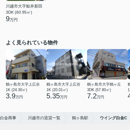
川越市大字鯨井新田
3DK (60.95㎡)
9
万円
よく見られている物件
鶴ヶ島市大字上広谷
鶴ヶ島市大字上広谷
鶴ヶ島市大字鶴ヶ丘
1K (24.30㎡)
1K (20.01㎡)
3DK (57.80㎡)
1
3.9
5.35
7.2
万円
万円
万円
白金商事
川越市の賃貸一覧
鶴ヶ島駅
ウイング白金C