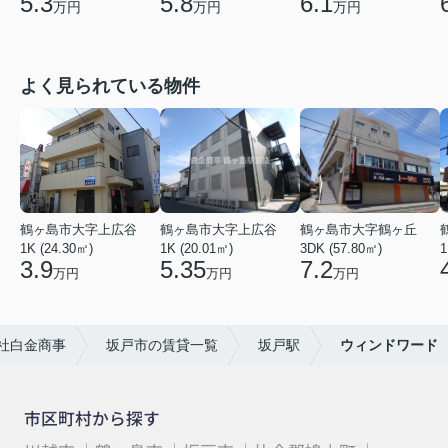
5.3
5.8
6.1
万円
万円
万円
よく見られている物件
鶴ヶ島市大字上広谷
鶴ヶ島市大字上広谷
鶴ヶ島市大字鶴ヶ丘
1K (24.30㎡)
1K (20.01㎡)
3DK (57.80㎡)
1
3.9
5.35
7.2
万円
万円
万円
社白金商事
坂戸市の賃貸一覧
坂戸駅
ウィンドワード
市区町村から探す