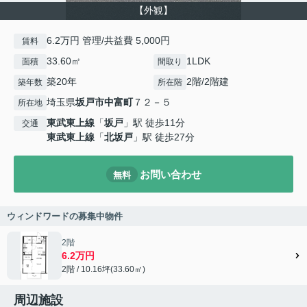
【外観】
6.2万円 管理/共益費 5,000円
賃料
33.60㎡
1LDK
面積
間取り
築20年
2階/2階建
築年数
所在階
埼玉県
坂戸市
中富町
７２－５
所在地
東武東上線
「
坂戸
」駅 徒歩11分
交通
東武東上線
「
北坂戸
」駅 徒歩27分
お問い合わせ
無料
ウィンドワードの募集中物件
2階
6.2万円
2階 / 10.16坪(33.60㎡)
周辺施設