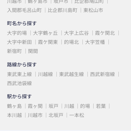
川越市
鶴ヶ島市
坂戸市
比企郡鳩山町
入間郡毛呂山町
比企郡川島町
東松山市
町名から探す
大字的場
大字鶴ヶ丘
大字上広谷
霞ケ関北
大字中新田
霞ケ関東
的場北
大字笠幡
新宿町
関間
路線から探す
東武東上線
川越線
東武越生線
西武新宿線
西武池袋線
駅から探す
鶴ヶ島
霞ヶ関
坂戸
川越
的場
若葉
本川越
川越市
北坂戸
一本松