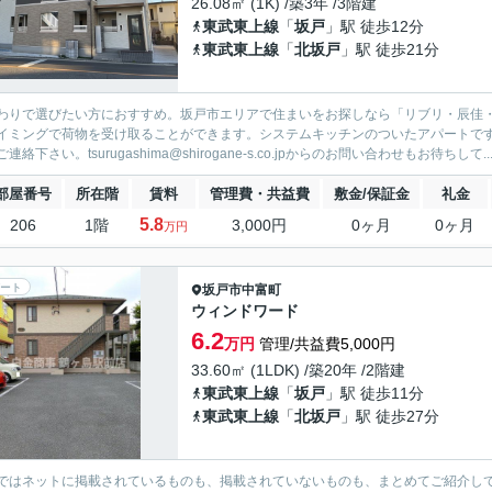
26.08㎡ (1K) /築3年 /3階建
東武東上線
「
坂戸
」駅 徒歩12分
東武東上線
「
北坂戸
」駅 徒歩21分
わりで選びたい方におすすめ。坂戸市エリアで住まいをお探しなら「リブリ・辰佳
イミングで荷物を受け取ることができます。システムキッチンのついたアパートです。坂
連絡下さい。tsurugashima@shirogane-s.co.jpからのお問い合わせもお待ちして..
部屋番号
所在階
賃料
管理費・共益費
敷金/保証金
礼金
5.8
206
1階
3,000円
0ヶ月
0ヶ月
万円
ート
坂戸市
中富町
ウィンドワード
6.2
万円
管理/共益費5,000円
33.60㎡ (1LDK) /築20年 /2階建
東武東上線
「
坂戸
」駅 徒歩11分
東武東上線
「
北坂戸
」駅 徒歩27分
ではネットに掲載されているものも、掲載されていないものも、まとめてご紹介し