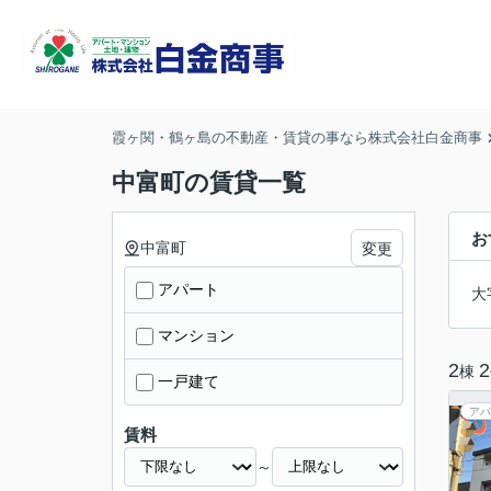
霞ヶ関・鶴ヶ島の不動産・賃貸の事なら株式会社白金商事
中富町の賃貸一覧
お
中富町
変更
アパート
大
マンション
2
2
棟
一戸建て
アパ
賃料
～