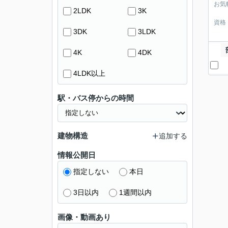
お気
2LDK
3K
資格
3DK
3LDK
4K
4DK
4LDK以上
駅・バス停からの時間
建物構造
追加する
情報公開日
指定しない
本日
3日以内
1週間以内
画像・動画あり