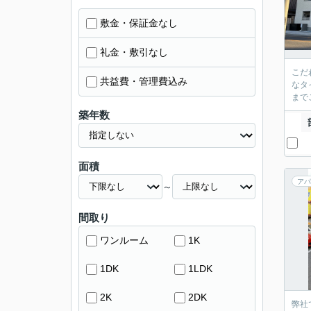
敷金・保証金なし
礼金・敷引なし
こだ
共益費・管理費込み
なタ
までご
築年数
面積
アパ
～
間取り
ワンルーム
1K
1DK
1LDK
2K
2DK
弊社