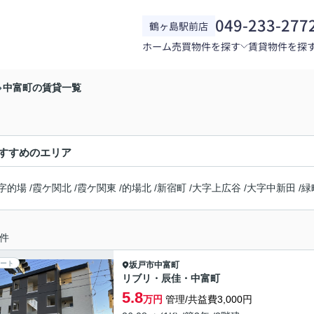
049-233-277
鶴ヶ島駅前店
ホーム
売買物件を探す
賃貸物件を探
中富町の賃貸一覧
すすめのエリア
字的場
/
霞ケ関北
/
霞ケ関東
/
的場北
/
新宿町
/
大字上広谷
/
大字中新田
/
緑
件
ート
坂戸市
中富町
リブリ・辰佳・中富町
5.8
万円
管理/共益費3,000円