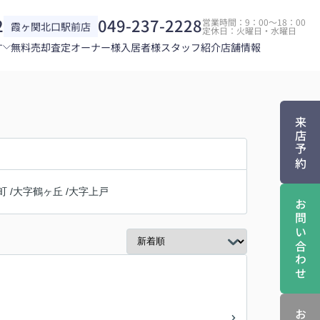
2
049-237-2228
営業時間：9：00～18：00
霞ヶ関北口駅前店
定休日：火曜日・水曜日
す
無料売却査定
オーナー様
入居者様
スタッフ紹介
店舗情報
来店予約
町
/
大字鶴ヶ丘
/
大字上戸
お問い合わせ