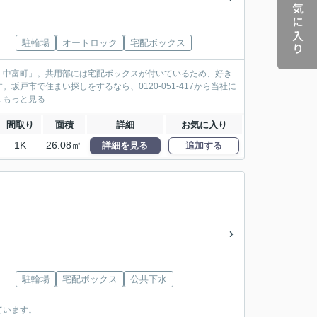
お気に入り
駐輪場
オートロック
宅配ボックス
・中富町」。共用部には宅配ボックスが付いているため、好き
戸市で住まい探しをするなら、0120-051-417から当社に
.
もっと見る
間取り
面積
詳細
お気に入り
1K
26.08㎡
詳細を見る
追加する
駐輪場
宅配ボックス
公共下水
ています。