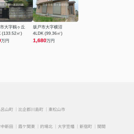
市大字鶴ヶ丘
坂戸市大字横沼
 (133.52㎡)
4LDK (99.36㎡)
0
1,680
万円
万円
毛呂山町
比企郡川島町
東松山市
字中新田
霞ケ関東
的場北
大字笠幡
新宿町
関間