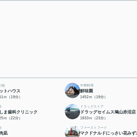
の他
中華料理
ットハウス
鮮味園
451ｍ（19分）
1452ｍ（19分）
科
ドラッグストア
しま歯科クリニック
ドラッグセイムス鳩山赤沼店
725ｍ（22分）
1833ｍ（23分）
肉
ファーストフード
肉凪
マクドナルドにっさい花みず