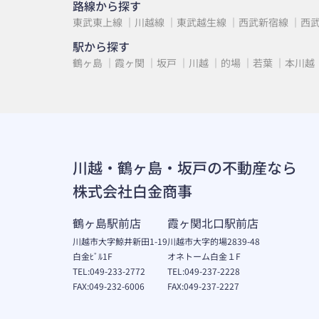
路線から探す
東武東上線
川越線
東武越生線
西武新宿線
西
駅から探す
鶴ヶ島
霞ヶ関
坂戸
川越
的場
若葉
本川越
川越・鶴ヶ島・坂戸の不動産なら
株式会社白金商事
鶴ヶ島駅前店
霞ヶ関北口駅前店
川越市大字鯨井新田1-19
川越市大字的場2839-48
白金ﾋﾞﾙ1F
オネトーム白金１F
TEL:049-233-2772
TEL:049-237-2228
FAX:049-232-6006
FAX:049-237-2227