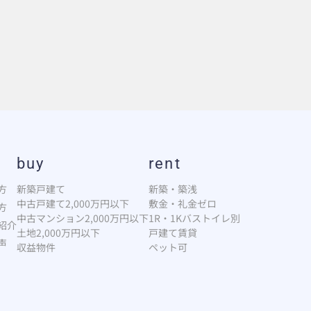
buy
rent
方
新築戸建て
新築・築浅
中古戸建て2,000万円以下
敷金・礼金ゼロ
方
中古マンション2,000万円以下
1R・1Kバストイレ別
紹介
土地2,000万円以下
戸建て賃貸
声
収益物件
ペット可