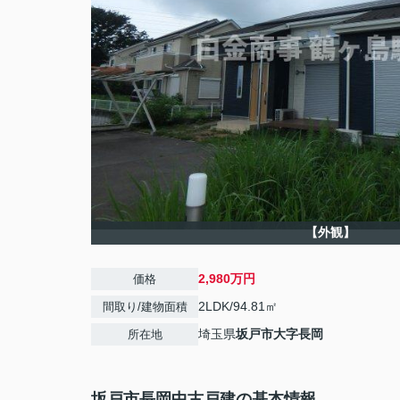
【外観】
2,980万円
価格
2LDK/94.81㎡
間取り/建物面積
埼玉県
坂戸市
大字長岡
所在地
坂戸市長岡中古戸建の基本情報