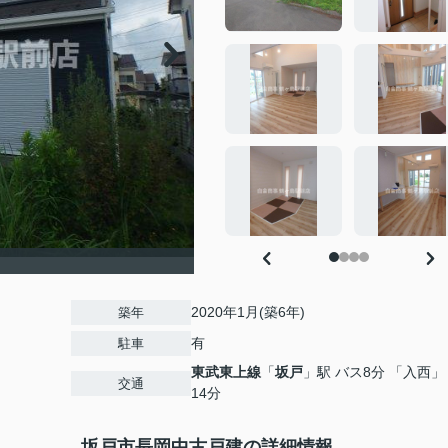
2020年1月(築6年)
築年
有
駐車
東武東上線
「
坂戸
」駅 バス8分 「入西」
交通
14分
坂戸市長岡中古戸建の詳細情報