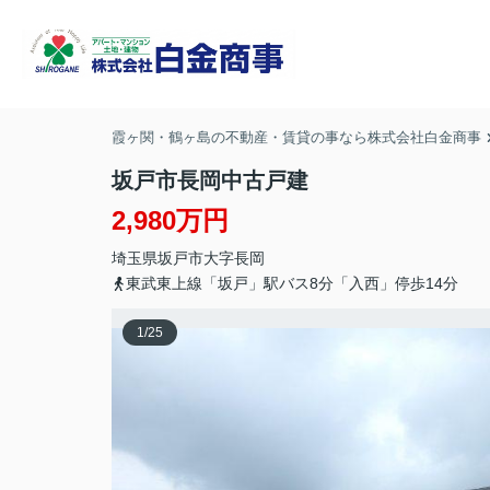
霞ヶ関・鶴ヶ島の不動産・賃貸の事なら株式会社白金商事
坂戸市長岡中古戸建
2,980万円
埼玉県
坂戸市
大字長岡
東武東上線「坂戸」駅バス8分「入西」停歩14分
1
/
25