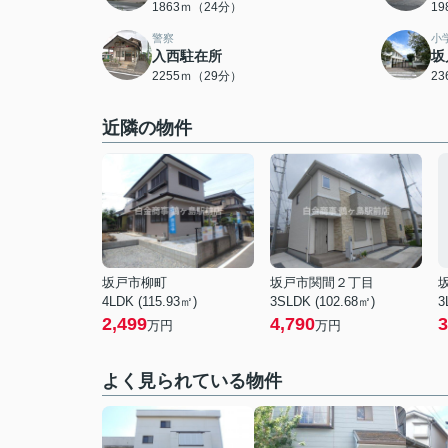
1863ｍ（24分）
1
警察
小
入西駐在所
坂
2255ｍ（29分）
2
近隣の物件
坂戸市柳町
坂戸市関間２丁目
4LDK (115.93㎡)
3SLDK (102.68㎡)
3
2,499
4,790
3
万円
万円
よく見られている物件