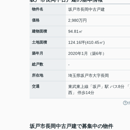
物件名
坂戸市長岡中古戸建
価格
2,980万円
建物面積
94.81㎡
土地面積
124.16坪(410.45㎡)
築年月
2020年1月（築6年）
総戸数
-
所在地
埼玉県
坂戸市
大字長岡
交通
東武東上線
「
坂戸
」駅 バス8分 
西」 停歩14分
坂戸市長岡中古戸建で募集中の物件