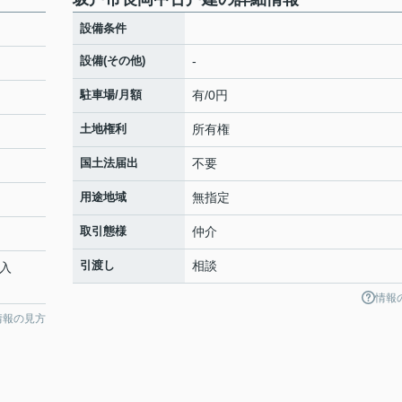
設備条件
設備(その他)
-
駐車場/月額
有/0円
土地権利
所有権
国土法届出
不要
用途地域
無指定
取引態様
仲介
引渡し
相談
「入
情報
情報の見方