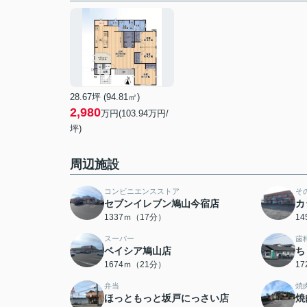
28.67坪 (94.81㎡)
2,980
万円(103.94万円/
坪)
周辺施設
コンビニエンスストア
そ
セブンイレブン鳩山今宿店
カ
1337ｍ（17分）
1
スーパー
歯
ベイシア鳩山店
ち
1674ｍ（21分）
1
弁当
焼
ほっともっと坂戸にっさい店
焼