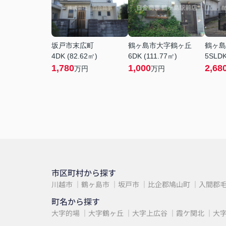
坂戸市末広町
鶴ヶ島市大字鶴ヶ丘
鶴ヶ島
4DK (82.62㎡)
6DK (111.77㎡)
5SLDK
1,780
1,000
2,68
万円
万円
市区町村から探す
川越市
鶴ヶ島市
坂戸市
比企郡鳩山町
入間郡
町名から探す
大字的場
大字鶴ヶ丘
大字上広谷
霞ケ関北
大