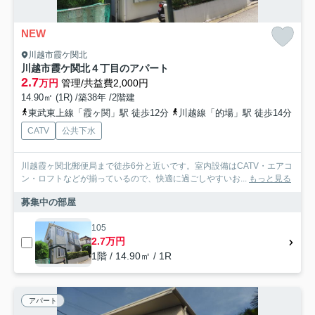
NEW
川越市霞ケ関北
川越市霞ケ関北４丁目のアパート
2.7
万円
管理/共益費2,000円
14.90㎡ (1R) /築38年 /2階建
東武東上線「霞ヶ関」駅 徒歩12分
川越線「的場」駅 徒歩14分
CATV
公共下水
川越霞ヶ関北郵便局まで徒歩6分と近いです。室内設備はCATV・エアコ
ン・ロフトなどが揃っているので、快適に過ごしやすいお...
もっと見る
募集中の部屋
105
2.7万円
1階 / 14.90㎡ / 1R
アパート