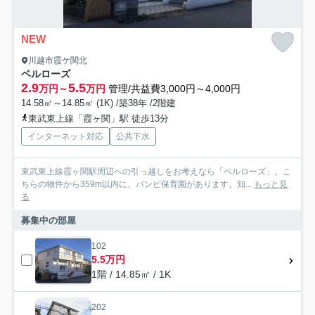
NEW
川越市霞ケ関北
ベルローズ
2.9
5.5
万円～
万円
管理/共益費3,000円～4,000円
14.58㎡～14.85㎡ (1K) /築38年 /2階建
東武東上線「霞ヶ関」駅 徒歩13分
インターネット対応
公共下水
東武東上線霞ヶ関駅周辺への引っ越しをお考えなら「ベルローズ」。こ
ちらの物件から359m以内に、バンビ保育園があります。知...
もっと見
る
募集中の部屋
102
5.5万円
1階 / 14.85㎡ / 1K
202