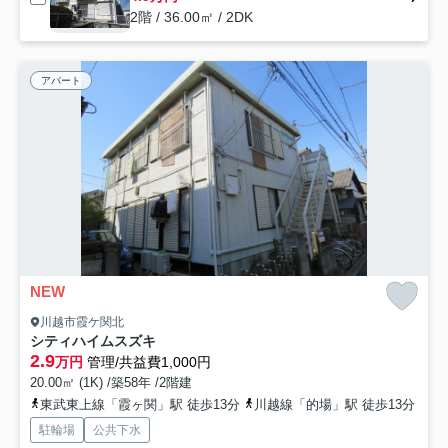
2階 / 36.00㎡ / 2DK
アパート
NEW
川越市霞ケ関北
シティハイムスズキ
2.9
万円
管理/共益費1,000円
20.00㎡ (1K) /築58年 /2階建
東武東上線「霞ヶ関」駅 徒歩13分
川越線「的場」駅 徒歩13分
駐輪場
公共下水