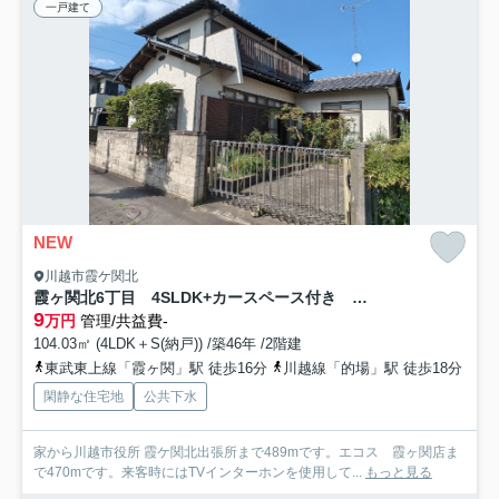
一戸建て
NEW
川越市霞ケ関北
霞ヶ関北6丁目 4SLDK+カースペース付き 戸建貸家
9
万円
管理/共益費-
104.03㎡ (4LDK＋S(納戸)) /築46年 /2階建
東武東上線「霞ヶ関」駅 徒歩16分
川越線「的場」駅 徒歩18分
閑静な住宅地
公共下水
家から川越市役所 霞ケ関北出張所まで489mです。エコス 霞ヶ関店ま
で470mです。来客時にはTVインターホンを使用して...
もっと見る