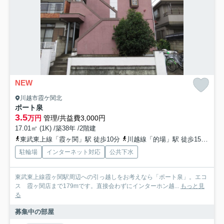
NEW
川越市霞ケ関北
ポート泉
3.5
万円
管理/共益費3,000円
17.01㎡ (1K) /築38年 /2階建
東武東上線「霞ヶ関」駅 徒歩10分
川越線「的場」駅 徒歩15分
東
駐輪場
インターネット対応
公共下水
東武東上線霞ヶ関駅周辺への引っ越しをお考えなら「ポート泉」。エコ
ス 霞ヶ関店まで179mです。直接会わずにインターホン越...
もっと見
る
募集中の部屋