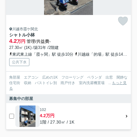
川越市霞ケ関北
シャトル小林
4.2
万円
管理/共益費-
27.30㎡ (1K) /築31年 /2階建
東武東上線「霞ヶ関」駅 徒歩10分
川越線「的場」駅 徒歩14分
東
公共下水
角部屋 エアコン 広めの1K フローリング ベランダ 出窓 閑静な
住宅街 収納 バストイレ別 雨戸付き 室内洗濯機置場 ...
もっと見
る
募集中の部屋
102
4.2万円
1階 / 27.30㎡ / 1K