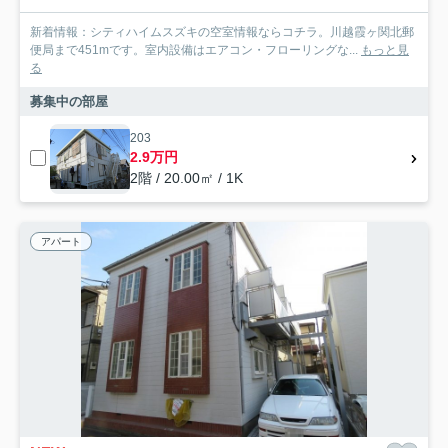
新着情報：シティハイムスズキの空室情報ならコチラ。川越霞ヶ関北郵
便局まで451mです。室内設備はエアコン・フローリングな...
もっと見
る
募集中の部屋
203
2.9万円
2階 / 20.00㎡ / 1K
アパート