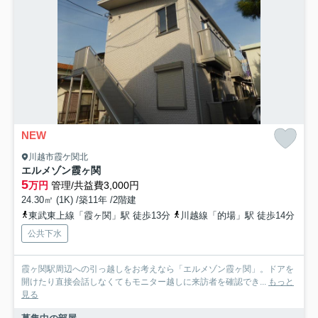
NEW
川越市霞ケ関北
エルメゾン霞ヶ関
5
万円
管理/共益費3,000円
24.30㎡ (1K) /築11年 /2階建
東武東上線「霞ヶ関」駅 徒歩13分
川越線「的場」駅 徒歩14分
公共下水
霞ヶ関駅周辺への引っ越しをお考えなら「エルメゾン霞ヶ関」。ドアを
開けたり直接会話しなくてもモニター越しに来訪者を確認でき...
もっと
見る