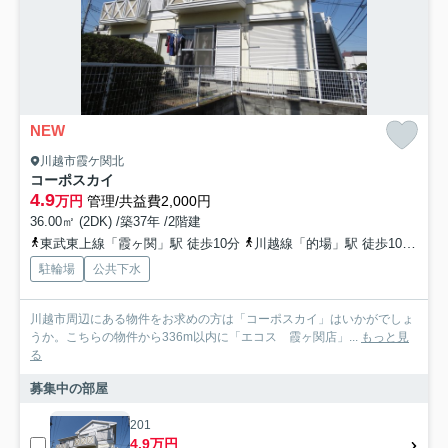
NEW
川越市霞ケ関北
コーポスカイ
4.9
万円
管理/共益費2,000円
36.00㎡ (2DK) /築37年 /2階建
東武東上線「霞ヶ関」駅 徒歩10分
川越線「的場」駅 徒歩10分
東
駐輪場
公共下水
川越市周辺にある物件をお求めの方は「コーポスカイ」はいかがでしょ
うか。こちらの物件から336m以内に「エコス 霞ヶ関店」...
もっと見
る
募集中の部屋
201
4.9万円