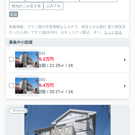
敷地内ごみ置き場
公共下水
新築
新着情報：ブラン霞の空室情報ならコチラ。埼玉りそな銀行 霞ケ関支店
だったら歩いてすぐ(徒歩3分)。セキュリティ面は、オー...
もっと見る
募集中の部屋
101
5.3万円
1階 / 22.29㎡ / 1K
202
5.4万円
2階 / 20.27㎡ / 1K
アパート