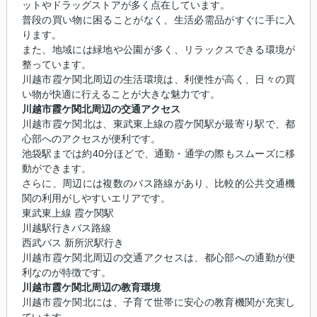
ットやドラッグストアが多く点在しています。
普段の買い物に困ることがなく、生活必需品がすぐに手に入
ります。
また、地域には緑地や公園が多く、リラックスできる環境が
整っています。
川越市霞ケ関北周辺の生活環境は、利便性が高く、日々の買
い物が快適に行えることが大きな魅力です。
川越市霞ケ関北周辺の交通アクセス
川越市霞ケ関北は、東武東上線の霞ケ関駅が最寄り駅で、都
心部へのアクセスが便利です。
池袋駅までは約40分ほどで、通勤・通学の際もスムーズに移
動ができます。
さらに、周辺には複数のバス路線があり、比較的公共交通機
関の利用がしやすいエリアです。
東武東上線 霞ケ関駅
川越駅行きバス路線
西武バス 新所沢駅行き
川越市霞ケ関北周辺の交通アクセスは、都心部への通勤が便
利なのが特徴です。
川越市霞ケ関北周辺の教育環境
川越市霞ケ関北には、子育て世帯に安心の教育機関が充実し