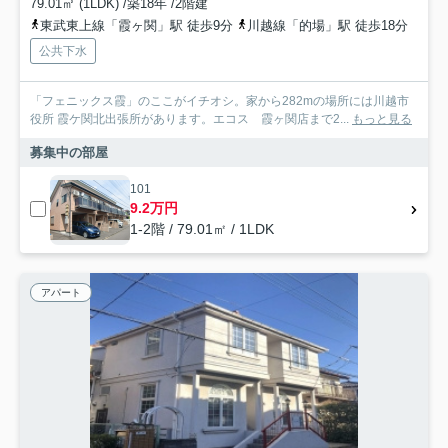
79.01㎡ (1LDK) /築18年 /2階建
東武東上線「霞ヶ関」駅 徒歩9分
川越線「的場」駅 徒歩18分
公共下水
「フェニックス霞」のここがイチオシ。家から282mの場所には川越市
役所 霞ケ関北出張所があります。エコス 霞ヶ関店まで2...
もっと見る
募集中の部屋
101
9.2万円
1-2階 / 79.01㎡ / 1LDK
アパート