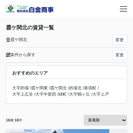
霞ケ関北の賃貸一覧
霞ケ関北
変更
条件から探す
変更
おすすめのエリア
大字的場
/
霞ケ関東
/
霞ケ関北
/
的場北
/
新宿町
/
大字上広谷
/
大字中新田
/
緑町
/
大字鶴ヶ丘
/
大字上戸
16
棟
18
件