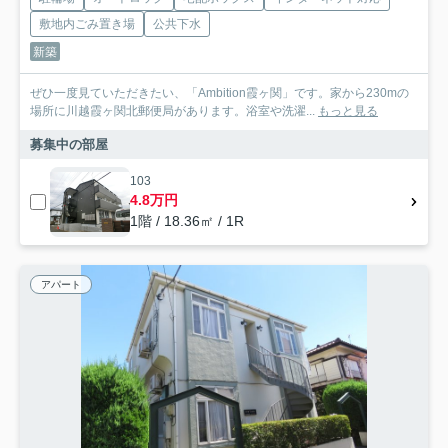
敷地内ごみ置き場
公共下水
新築
ぜひ一度見ていただきたい、「Ambition霞ヶ関」です。家から230mの
場所に川越霞ヶ関北郵便局があります。浴室や洗濯...
もっと見る
募集中の部屋
103
4.8万円
1階 / 18.36㎡ / 1R
アパート