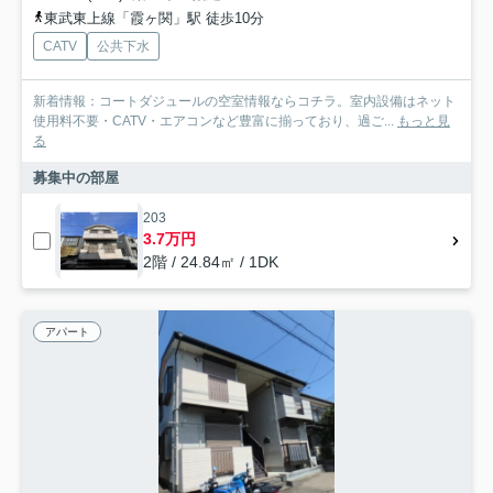
東武東上線「霞ヶ関」駅 徒歩10分
CATV
公共下水
新着情報：コートダジュールの空室情報ならコチラ。室内設備はネット
使用料不要・CATV・エアコンなど豊富に揃っており、過ご...
もっと見
る
募集中の部屋
203
3.7万円
2階 / 24.84㎡ / 1DK
アパート