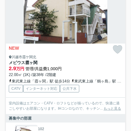
NEW
川越市霞ケ関北
メビウス霞ヶ関
2.9
万円
管理/共益費1,000円
22.00㎡ (1K) /築38年 /2階建
東武東上線「霞ヶ関」駅 徒歩14分
東武東上線「鶴ヶ島」駅 徒歩22分
CATV
インターネット対応
公共下水
室内設備はエアコン・CATV・ロフトなどが揃っているので、快適に過
ごしやすいお部屋になります。IHコンロなので、キッチン...
もっと見る
募集中の部屋
102