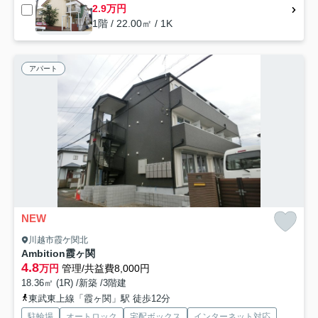
2.9万円
1階 / 22.00㎡ / 1K
アパート
NEW
川越市霞ケ関北
Ambition霞ヶ関
4.8
万円
管理/共益費8,000円
18.36㎡ (1R) /新築 /3階建
東武東上線「霞ヶ関」駅 徒歩12分
駐輪場
オートロック
宅配ボックス
インターネット対応