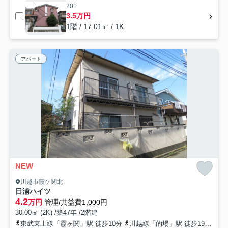
201
3.5万円
1階 / 17.01㎡ / 1K
アパート
NEW
川越市霞ケ関北
日浦ハイツ
4.2
万円
管理/共益費1,000円
30.00㎡ (2K) /築47年 /2階建
東武東上線「霞ヶ関」駅 徒歩10分
川越線「的場」駅 徒歩19分
東