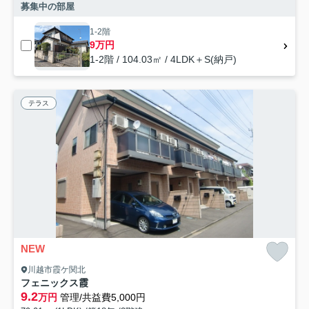
募集中の部屋
1-2階
9万円
1-2階 / 104.03㎡ / 4LDK＋S(納戸)
テラス
NEW
川越市霞ケ関北
フェニックス霞
9.2
万円
管理/共益費5,000円