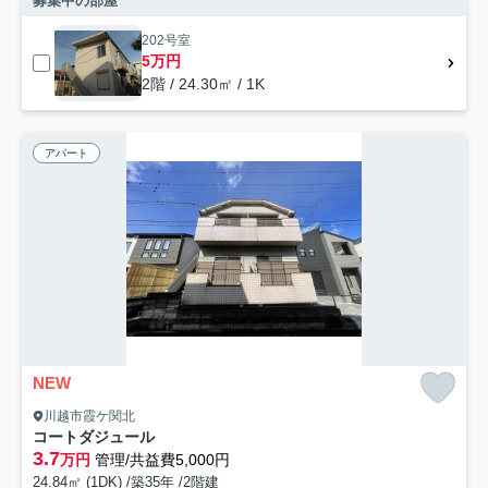
募集中の部屋
202号室
5万円
2階 / 24.30㎡ / 1K
アパート
NEW
川越市霞ケ関北
コートダジュール
3.7
万円
管理/共益費5,000円
24.84㎡ (1DK) /築35年 /2階建