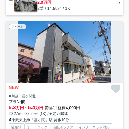
2.9万円
2階 / 14.58㎡ / 1K
アパート
NEW
川越市霞ケ関北
ブラン霞
5.3
5.4
万円～
万円
管理/共益費4,000円
20.27㎡～22.29㎡ (1K) /予定 /3階建
東武東上線「霞ヶ関」駅 徒歩10分
駐輪場
オートロック
宅配ボックス
インターネット対応