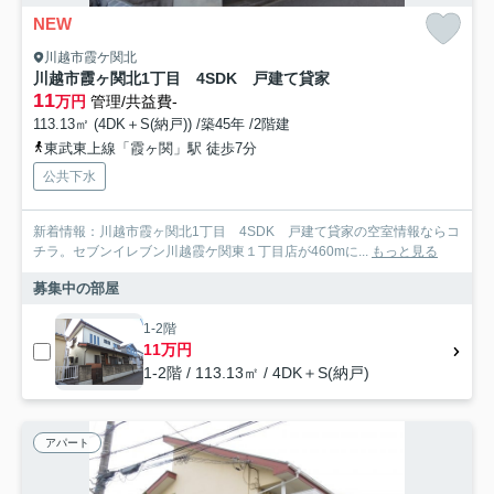
NEW
川越市霞ケ関北
川越市霞ヶ関北1丁目 4SDK 戸建て貸家
11
万円
管理/共益費-
113.13㎡ (4DK＋S(納戸)) /築45年 /2階建
東武東上線「霞ヶ関」駅 徒歩7分
公共下水
新着情報：川越市霞ヶ関北1丁目 4SDK 戸建て貸家の空室情報ならコ
チラ。セブンイレブン川越霞ケ関東１丁目店が460mに...
もっと見る
募集中の部屋
1-2階
11万円
1-2階 / 113.13㎡ / 4DK＋S(納戸)
アパート