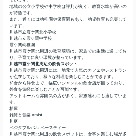
ています。
地域の公立小学校や中学校は評判が良く、教育水準が高いの
が特徴です。
また、近くには幼稚園や保育園もあり、幼児教育も充実して
います。
川越市立霞ケ関北小学校
川越市立霞ケ関中学校
霞ケ関幼稚園
川越市霞ケ関北周辺の教育環境は、家族での生活に適してお
り、子育てに良い環境が整っています。
川越市霞ケ関北周辺の飲食スポット
川越市霞ケ関北周辺には、地元で人気のカフェやレストラン
が点在しており、様々な料理を楽しむことができます。
和食から洋食まで、幅広いジャンルの飲食店が揃っており、
外食を気軽に楽しむことが可能です。
アットホームな雰囲気の店が多く、家族連れにも適していま
す。
柏屋
雑貨と音楽 amist
川庭
ベジタブルバル ベースティー
川越市霞ケ関北周辺の飲食スポットは、食事を楽しむ場が多