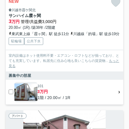
NEW
川越市霞ケ関北
サンハイム霞ヶ関
3
万円
管理/共益費3,000円
20.00㎡ (1R) /築38年 /2階建
東武東上線「霞ヶ関」駅 徒歩11分
川越線「的場」駅 徒歩19分
駐輪場
公共下水
室内設備はネット使用料不要・エアコン・ロフトなどが揃っており、と
ても充実しています。転居先に住み心地も良いこちらの賃貸物...
もっと
見る
募集中の部屋
101
3万円
1階 / 20.00㎡ / 1R
アパート