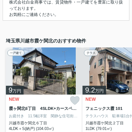
株式会社白金商事では、賃貸物件・一戸建てを豊富に取り扱
っております。
お気軽にご連絡ください。
埼玉県川越市霞ケ関北のおすすめ物件
一戸建て
テラス
9
9.2
万円
万円
NEW
NEW
霞ヶ関北6丁目 4SLDK+カースペース付き 戸建貸家
フェニックス霞 101
お庭付き 11.5帖洋室 閑静な住宅街 ペット相談 猫OK 小型犬OK エコキュート 駐車スペース１台
川越市霞ケ関北６丁目
川越市霞ケ関北２丁目
4LDK＋S(納戸) (104.03㎡)
1LDK (79.01㎡)