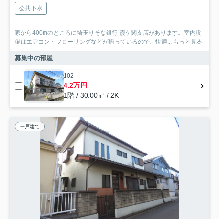
公共下水
家から400mのところに埼玉りそな銀行 霞ケ関支店があります。室内設
備はエアコン・フローリングなどが揃っているので、快適...
もっと見る
募集中の部屋
102
4.2万円
1階 / 30.00㎡ / 2K
一戸建て