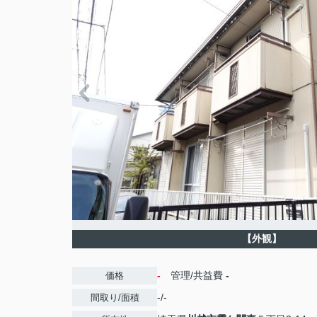
【外観】
-
管理/共益費
-
価格
-/-
間取り/面積