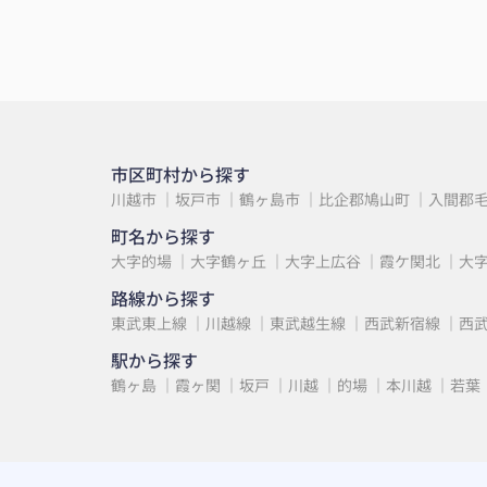
市区町村から探す
川越市
坂戸市
鶴ヶ島市
比企郡鳩山町
入間郡
町名から探す
大字的場
大字鶴ヶ丘
大字上広谷
霞ケ関北
大
路線から探す
東武東上線
川越線
東武越生線
西武新宿線
西
駅から探す
鶴ヶ島
霞ヶ関
坂戸
川越
的場
本川越
若葉