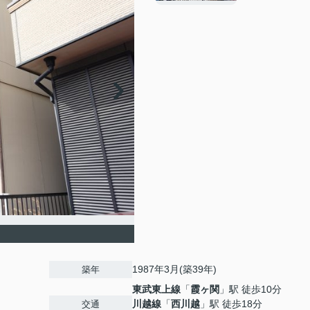
1987年3月(築39年)
築年
東武東上線
「
霞ヶ関
」駅 徒歩10分
川越線
「
西川越
」駅 徒歩18分
交通