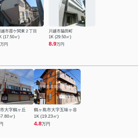
川越市霞ケ関東２丁目
川越市脇田町
K (17.50㎡)
1K (29.50㎡)
8.9
万円
万円
市大字鶴ヶ丘
鶴ヶ島市大字五味ヶ谷
57.80㎡)
1K (19.23㎡)
4.8
円
万円