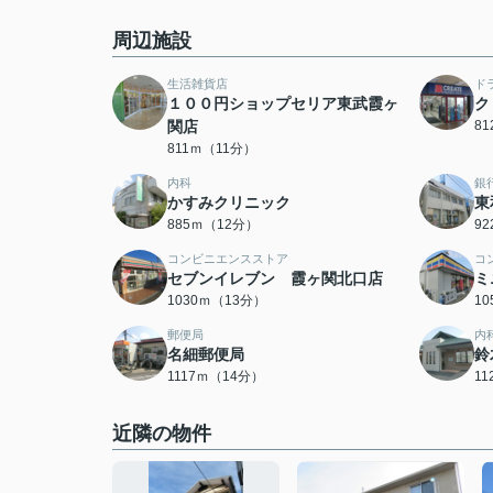
周辺施設
生活雑貨店
ド
１００円ショップセリア東武霞ヶ
ク
関店
8
811ｍ（11分）
内科
銀
かすみクリニック
東
885ｍ（12分）
9
コンビニエンスストア
コ
セブンイレブン 霞ヶ関北口店
ミ
1030ｍ（13分）
1
郵便局
内
名細郵便局
鈴
1117ｍ（14分）
1
近隣の物件