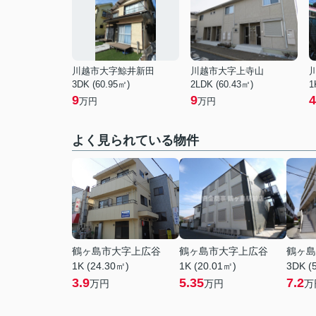
川越市大字鯨井新田
川越市大字上寺山
3DK (60.95㎡)
2LDK (60.43㎡)
1
9
9
4
万円
万円
よく見られている物件
鶴ヶ島市大字上広谷
鶴ヶ島市大字上広谷
鶴ヶ島
1K (24.30㎡)
1K (20.01㎡)
3DK (
3.9
5.35
7.2
万円
万円
万