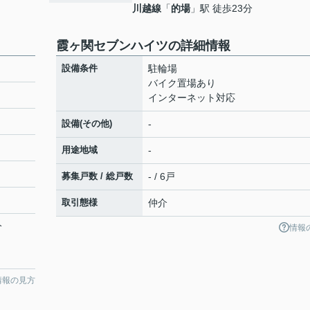
川越線
「
的場
」駅 徒歩23分
霞ヶ関セブンハイツの詳細情報
設備条件
駐輪場
バイク置場あり
インターネット対応
設備(その他)
-
用途地域
-
募集戸数 / 総戸数
- / 6戸
取引態様
仲介
分
情報
情報の見方