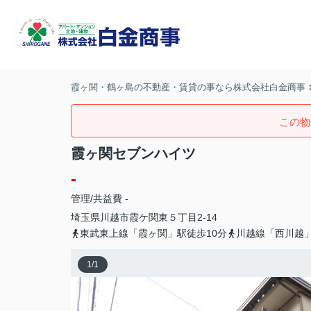
霞ヶ関・鶴ヶ島の不動産・賃貸の事なら株式会社白金商事
この物
霞ヶ関セブンハイツ
-
管理/共益費 -
埼玉県
川越市
霞ケ関東
５丁目2-14
東武東上線「霞ヶ関」駅徒歩10分
川越線「西川越」
1
/
1