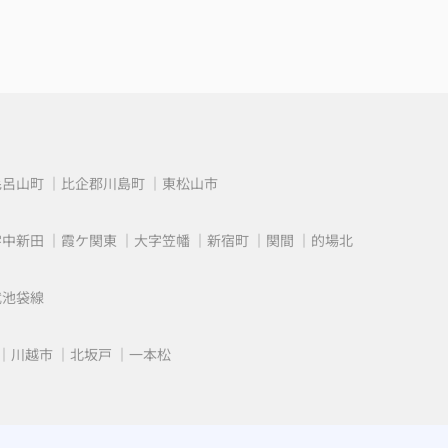
毛呂山町
比企郡川島町
東松山市
字中新田
霞ケ関東
大字笠幡
新宿町
関間
的場北
武池袋線
川越市
北坂戸
一本松