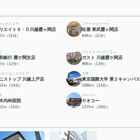
ラッグストア
ファーストフード
リエイトＳ・Ｄ川越霞ヶ関店
松屋 東武霞ヶ関店
12ｍ（11分）
846ｍ（11分）
行
ファミリーレストラン
和銀行 霞ケ関支店
ガスト 川越霞ケ関店
22ｍ（12分）
995ｍ（13分）
ンビニエンスストア
大学
ニストップ 川越上戸店
東京国際大学 第２キャンパス
053ｍ（14分）
1086ｍ（14分）
科
スーパー
木内科医院
ヤオコー
122ｍ（15分）
1375ｍ（18分）