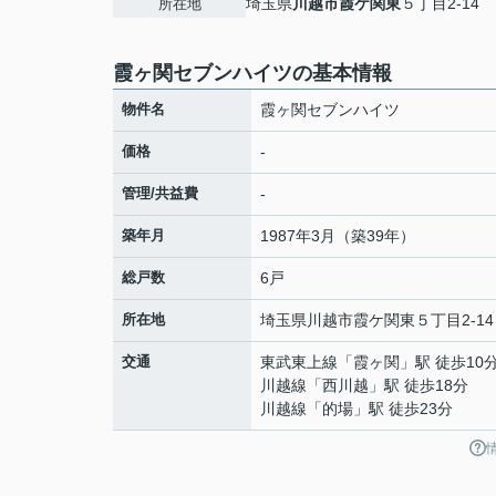
埼玉県
川越市
霞ケ関東
５丁目2-14
所在地
霞ヶ関セブンハイツの基本情報
物件名
霞ヶ関セブンハイツ
価格
-
管理/共益費
-
築年月
1987年3月（築39年）
総戸数
6戸
所在地
埼玉県
川越市
霞ケ関東
５丁目2-14
交通
東武東上線
「
霞ヶ関
」駅 徒歩10
川越線
「
西川越
」駅 徒歩18分
川越線
「
的場
」駅 徒歩23分