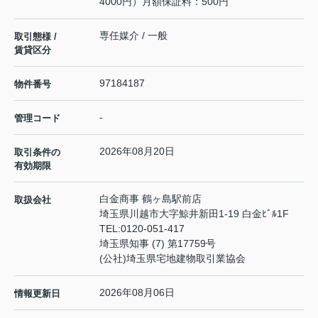
4000円）月額保証料：500円
専任媒介 / 一般
取引態様 /
賃貸区分
97184187
物件番号
-
管理コード
2026年08月20日
取引条件の
有効期限
白金商事 鶴ヶ島駅前店
取扱会社
埼玉県川越市大字鯨井新田1-19 白金ﾋﾞﾙ1F
TEL:
0120-051-417
埼玉県知事 (7) 第17759号
(公社)埼玉県宅地建物取引業協会
2026年08月06日
情報更新日