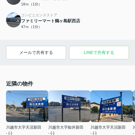
18ｍ（1分）
コンビニエンスストア
ファミリーマート鶴ヶ島駅西店
47ｍ（1分）
メールで共有する
LINEで共有する
近隣の物件
川越市大字天沼新田
川越市大字鯨井新田
川越市大字天沼新田
- (-)
- (-)
- (-)
- 