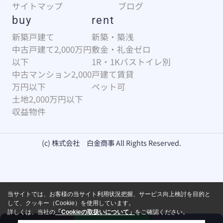
サイトマップ
ブログ
buy
rent
新築戸建て
新築・築浅
中古戸建て2,000万円
敷金・礼金ゼロ
以下
1R・1Kバストイレ別
中古マンション2,000
戸建て賃貸
万円以下
ペット可
土地2,000万円以下
収益物件
(c) 株式会社 白金商事 All Rights Reserved.
当サイトでは、お客様の当サイト利用状況把握、サービス向上検討を目的と
して、クッキー（Cookie）を使用しています。
詳しくは、当社の
「Cookieの取扱いについて」
をご確認ください。