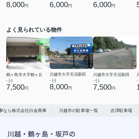
8,000
6,000
6,000
円
円
円
よく見られている物件
川越市大字天沼新田
鶴ヶ島市大字鶴ヶ丘
川越市大字天沼新田
- (-)
- (-)
- (-)
- 
8,000
7,500
7,500
円
円
円
事なら株式会社白金商事
川越市の駐車場一覧
吉澤駐車場
川越・鶴ヶ島・坂戸の