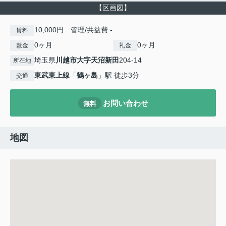
【区画図】
10,000円 管理/共益費 -
賃料
0ヶ月
0ヶ月
敷金
礼金
埼玉県
川越市
大字天沼新田
204-14
所在地
東武東上線
「
鶴ヶ島
」駅 徒歩3分
交通
お問い合わせ
無料
地図