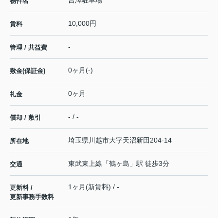
物件名
10,000円
賃料
-
管理 / 共益費
0ヶ月(-)
敷金(保証金)
0ヶ月
礼金
- / -
償却 / 敷引
埼玉県
川越市
大字天沼新田
204-14
所在地
東武東上線
「
鶴ヶ島
」駅 徒歩3分
交通
1ヶ月(新賃料) / -
更新料 /
更新事務手数料