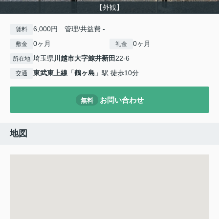
【外観】
6,000円 管理/共益費 -
賃料
0ヶ月
0ヶ月
敷金
礼金
埼玉県
川越市
大字鯨井新田
22-6
所在地
東武東上線
「
鶴ヶ島
」駅 徒歩10分
交通
お問い合わせ
無料
地図