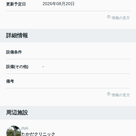
2026年08月20日
更新予定日
情報の見方
詳細情報
設備条件
-
設備(その他)
備考
情報の見方
周辺施設
内科
たかだクリニック