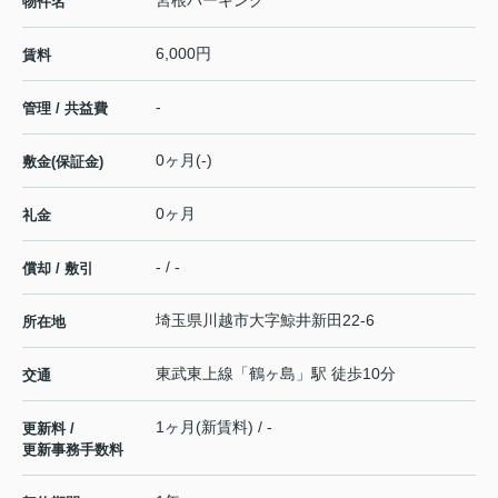
物件名
6,000円
賃料
-
管理 / 共益費
0ヶ月(-)
敷金(保証金)
0ヶ月
礼金
- / -
償却 / 敷引
埼玉県
川越市
大字鯨井新田
22-6
所在地
東武東上線
「
鶴ヶ島
」駅 徒歩10分
交通
1ヶ月(新賃料) / -
更新料 /
更新事務手数料