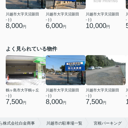
川越市大字天沼新田
川越市大字天沼新田
川越市大字天沼新田
- (-)
- (-)
- 
- (-)
8,000
6,000
10,000
円
円
円
よく見られている物件
川越市大字天沼新田
鶴ヶ島市大字鶴ヶ丘
川越市大字天沼新田
- (-)
- (-)
- (-)
- 
8,000
7,500
7,500
円
円
円
ら株式会社白金商事
川越市の駐車場一覧
宮根パーキング