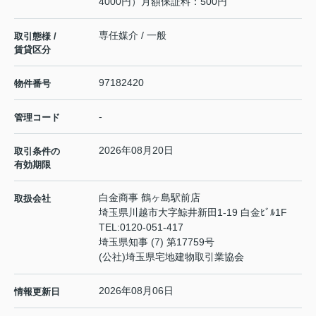
4000円）月額保証料：500円
専任媒介 / 一般
取引態様 /
賃貸区分
97182420
物件番号
-
管理コード
2026年08月20日
取引条件の
有効期限
白金商事 鶴ヶ島駅前店
取扱会社
埼玉県川越市大字鯨井新田1-19 白金ﾋﾞﾙ1F
TEL:
0120-051-417
埼玉県知事 (7) 第17759号
(公社)埼玉県宅地建物取引業協会
2026年08月06日
情報更新日