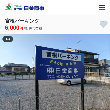
宮根パーキング
6,000
円
管理/共益費 -
1
/
3