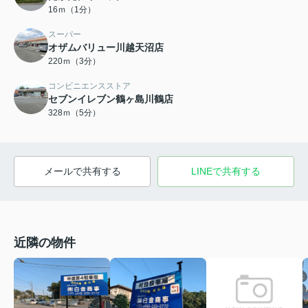
16ｍ（1分）
スーパー
オザムバリュー川越天沼店
220ｍ（3分）
コンビニエンスストア
セブンイレブン鶴ヶ島川鶴店
328ｍ（5分）
メールで共有する
LINEで共有する
近隣の物件