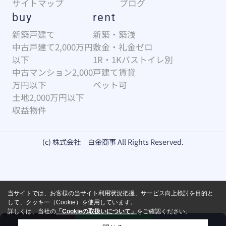
サイトマップ
ブログ
buy
rent
新築戸建て
新築・築浅
中古戸建て2,000万円
敷金・礼金ゼロ
以下
1R・1Kバストイレ別
中古マンション2,000
戸建て賃貸
万円以下
ペット可
土地2,000万円以下
収益物件
(c) 株式会社 白金商事 All Rights Reserved.
当サイトでは、お客様の当サイト利用状況把握、サービス向上検討を目的と
して、クッキー（Cookie）を使用しています。
詳しくは、当社の
「Cookieの取扱いについて」
をご確認ください。