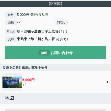
【区画図】
5,000円 管理/共益費 -
賃料
-㎡
-
面積
間取り
埼玉県
鶴ヶ島市
大字上広谷
348-6
所在地
東武東上線
「
鶴ヶ島
」駅 徒歩9分
交通
お問い合わせ
無料
長峰上広谷駐車場の募集中物件
5,000円
-(-)
地図