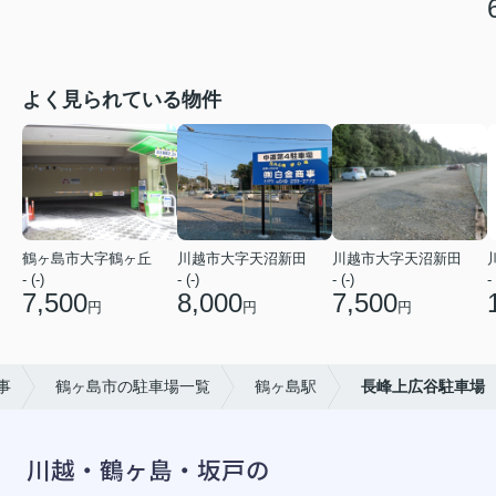
よく見られている物件
鶴ヶ島市大字鶴ヶ丘
川越市大字天沼新田
川越市大字天沼新田
- (-)
- (-)
- (-)
- 
7,500
8,000
7,500
円
円
円
事
鶴ヶ島市の駐車場一覧
鶴ヶ島駅
長峰上広谷駐車場
川越・鶴ヶ島・坂戸の