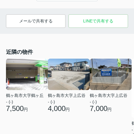
メールで共有する
LINEで共有する
近隣の物件
鶴ヶ島市大字鶴ヶ丘
鶴ヶ島市大字上広谷
鶴ヶ島市大字上広谷
- (-)
- (-)
- (-)
7,500
4,000
7,000
円
円
円
-