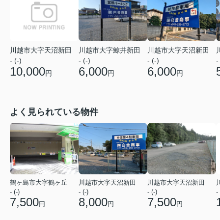
川越市大字鯨井新田
川越市大字天沼新田
川越市大字天沼新田
- (-)
- (-)
-
- (-)
6,000
6,000
10,000
円
円
円
よく見られている物件
鶴ヶ島市大字鶴ヶ丘
川越市大字天沼新田
川越市大字天沼新田
- (-)
- (-)
- (-)
- 
7,500
8,000
7,500
円
円
円