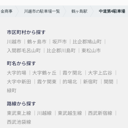
白金商事
川越市の駐車場一覧
鶴ヶ島駅
中道第4駐車場
市区町村から探す
川越市
鶴ヶ島市
坂戸市
比企郡鳩山町
入間郡毛呂山町
比企郡川島町
東松山市
町名から探す
大字的場
大字鶴ヶ丘
霞ケ関北
大字上広谷
大字中新田
霞ケ関東
的場北
新宿町
関間
緑町
路線から探す
東武東上線
川越線
東武越生線
西武新宿線
西武池袋線