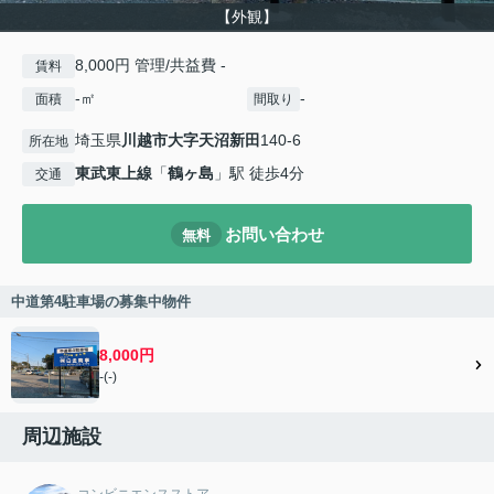
【外観】
8,000円 管理/共益費 -
賃料
-㎡
-
面積
間取り
埼玉県
川越市
大字天沼新田
140-6
所在地
東武東上線
「
鶴ヶ島
」駅 徒歩4分
交通
お問い合わせ
無料
中道第4駐車場の募集中物件
8,000円
-(-)
周辺施設