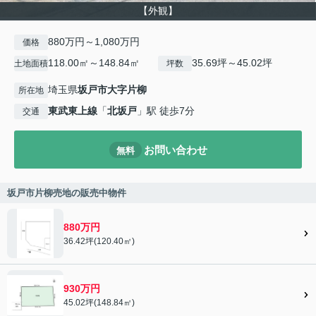
【外観】
880万円～1,080万円
価格
118.00㎡～148.84㎡
35.69坪～45.02坪
土地面積
坪数
埼玉県
坂戸市
大字片柳
所在地
東武東上線
「
北坂戸
」駅 徒歩7分
交通
お問い合わせ
無料
坂戸市片柳売地の販売中物件
880万円
36.42坪(120.40㎡)
930万円
45.02坪(148.84㎡)