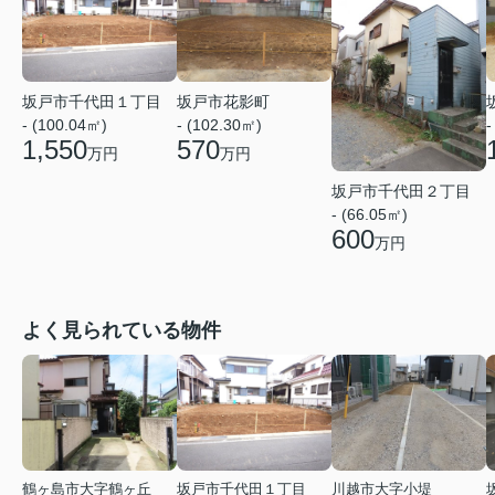
坂戸市千代田１丁目
坂戸市花影町
- (100.04㎡)
- (102.30㎡)
-
1,550
570
万円
万円
坂戸市千代田２丁目
- (66.05㎡)
600
万円
よく見られている物件
鶴ヶ島市大字鶴ヶ丘
坂戸市千代田１丁目
川越市大字小堤