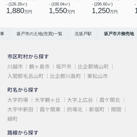
- (126.28㎡)
- (100.04㎡)
- (295.60㎡)
-
1,880
1,550
1,250
万円
万円
万円
事
坂戸市の土地(売買)一覧
北坂戸駅
坂戸市片柳売地
市区町村から探す
川越市
鶴ヶ島市
坂戸市
比企郡鳩山町
入間郡毛呂山町
比企郡川島町
東松山市
町名から探す
大字的場
大字鶴ヶ丘
大字上広谷
霞ケ関北
大字中新田
霞ケ関東
的場北
新宿町
関間
緑町
路線から探す