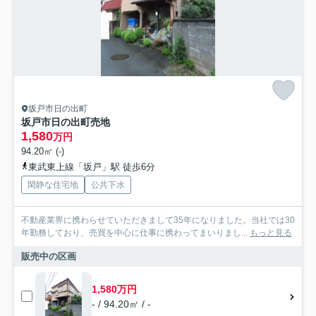
坂戸市日の出町
坂戸市日の出町売地
1,580
万円
94.20㎡ (-)
東武東上線「坂戸」駅 徒歩6分
閑静な住宅地
公共下水
不動産業界に携わらせていただきまして35年になりました。当社では30
年勤務しており、売買を中心に仕事に携わってまいりまし...
もっと見る
販売中の区画
1,580万円
- / 94.20㎡ / -