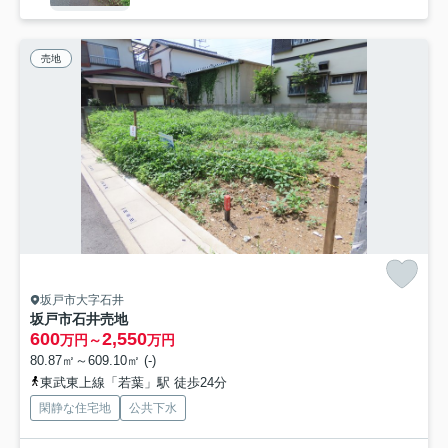
売地
坂戸市大字石井
坂戸市石井売地
600
2,550
万円～
万円
80.87㎡～609.10㎡ (-)
東武東上線「若葉」駅 徒歩24分
閑静な住宅地
公共下水