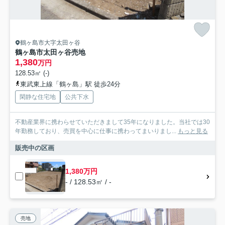
鶴ヶ島市大字太田ヶ谷
鶴ヶ島市太田ヶ谷売地
1,380
万円
128.53㎡ (-)
東武東上線「鶴ヶ島」駅 徒歩24分
閑静な住宅地
公共下水
不動産業界に携わらせていただきまして35年になりました。当社では30
年勤務しており、売買を中心に仕事に携わってまいりまし...
もっと見る
販売中の区画
1,380万円
- / 128.53㎡ / -
売地