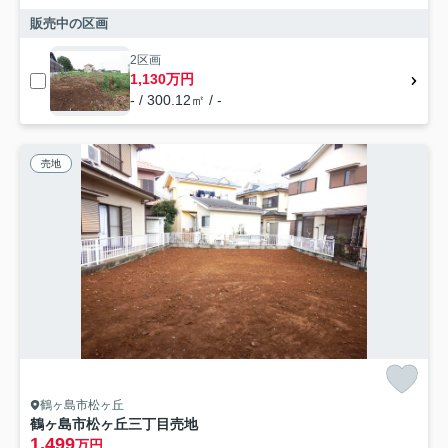
販売中の区画
2区画
1,130万円
- / 300.12㎡ / -
売地
鶴ヶ島市松ヶ丘
鶴ヶ島市松ヶ丘三丁目売地
1,499
万円