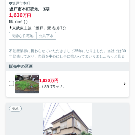
坂戸市本町
坂戸市本町売地 3期
1,630
万円
89.75㎡ (-)
東武東上線「坂戸」駅 徒歩7分
閑静な住宅地
公共下水
不動産業界に携わらせていただきまして35年になりました。当社では30
年勤務しており、売買を中心に仕事に携わってまいりまし...
もっと見る
販売中の区画
1,630万円
- / 89.75㎡ / -
売地