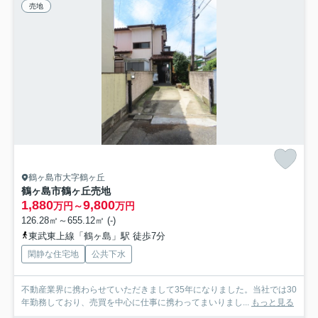
売地
鶴ヶ島市大字鶴ヶ丘
鶴ヶ島市鶴ヶ丘売地
1,880
9,800
万円～
万円
126.28㎡～655.12㎡ (-)
東武東上線「鶴ヶ島」駅 徒歩7分
閑静な住宅地
公共下水
不動産業界に携わらせていただきまして35年になりました。当社では30
年勤務しており、売買を中心に仕事に携わってまいりまし...
もっと見る