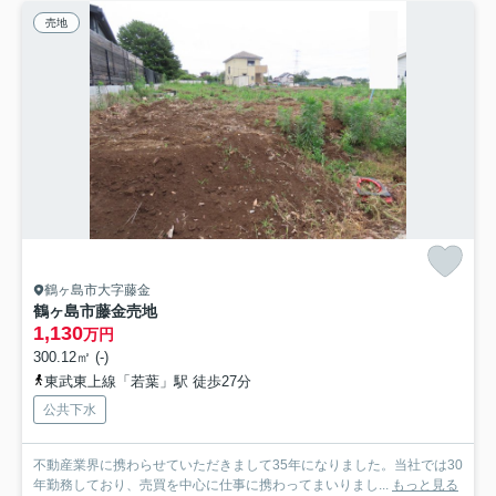
売地
鶴ヶ島市大字藤金
鶴ヶ島市藤金売地
1,130
万円
300.12㎡ (-)
東武東上線「若葉」駅 徒歩27分
公共下水
不動産業界に携わらせていただきまして35年になりました。当社では30
年勤務しており、売買を中心に仕事に携わってまいりまし...
もっと見る