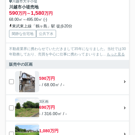
川越市大字小堤
川越市小堤売地
590
1,580
万円～
万円
68.00㎡～495.00㎡ (-)
東武東上線「鶴ヶ島」駅 徒歩20分
閑静な住宅地
公共下水
不動産業界に携わらせていただきまして35年になりました。当社では30
年勤務しており、売買を中心に仕事に携わってまいりまし...
もっと見る
販売中の区画
590万円
- / 68.00㎡ / -
3区画
690万円
- / 316.00㎡ / -
1,080万円