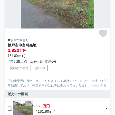
坂戸市中富町
坂戸市中富町売地
2,920
万円
181.80㎡ (-)
東武東上線「坂戸」駅 徒歩6分
閑静な住宅地
公共下水
不動産業界に携わらせていただきまして35年になりました。当社では30
年勤務しており、売買を中心に仕事に携わってまいりまし...
もっと見る
販売中の区画
2,920万円
- / 181.80㎡ / -