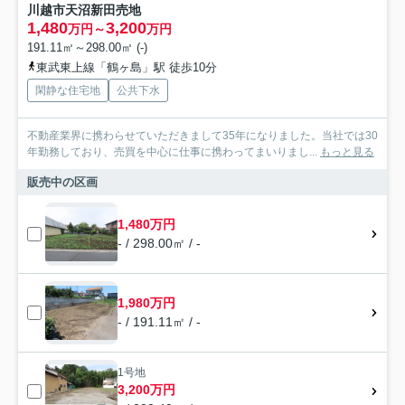
川越市天沼新田売地
1,480
3,200
万円～
万円
191.11㎡～298.00㎡ (-)
東武東上線「鶴ヶ島」駅 徒歩10分
閑静な住宅地
公共下水
不動産業界に携わらせていただきまして35年になりました。当社では30
年勤務しており、売買を中心に仕事に携わってまいりまし...
もっと見る
販売中の区画
1,480万円
- / 298.00㎡ / -
1,980万円
- / 191.11㎡ / -
1号地
3,200万円