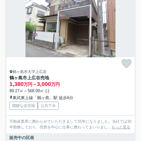
鶴ヶ島市大字上広谷
鶴ヶ島市上広谷売地
1,380
3,000
万円～
万円
89.27㎡～568.00㎡ (-)
東武東上線「鶴ヶ島」駅 徒歩6分
閑静な住宅地
公共下水
不動産業界に携わらせていただきまして35年になりました。当社では30
年勤務しており、売買を中心に仕事に携わってまいりまし...
もっと見る
販売中の区画