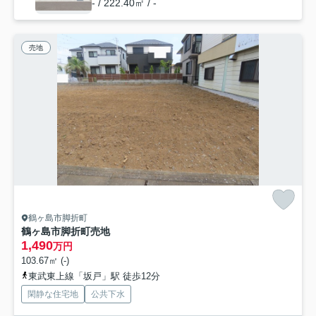
- / 222.40㎡ / -
売地
鶴ヶ島市脚折町
鶴ヶ島市脚折町売地
1,490
万円
103.67㎡ (-)
東武東上線「坂戸」駅 徒歩12分
閑静な住宅地
公共下水