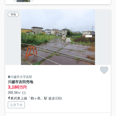
売地
川越市大字吉田
川越市吉田売地
3,180
万円
265.56㎡ (-)
東武東上線「鶴ヶ島」駅 徒歩13分
公共下水