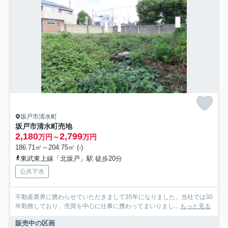
坂戸市清水町
坂戸市清水町売地
2,180
2,799
万円～
万円
186.71㎡～204.75㎡ (-)
東武東上線「北坂戸」駅 徒歩20分
公共下水
不動産業界に携わらせていただきまして35年になりました。当社では30
年勤務しており、売買を中心に仕事に携わってまいりまし...
もっと見る
販売中の区画