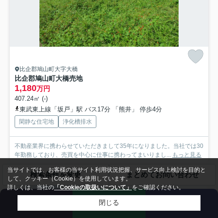
比企郡鳩山町大字大橋
比企郡鳩山町大橋売地
1,180
万円
407.24㎡ (-)
東武東上線「坂戸」駅 バス17分 「熊井」 停歩4分
閑静な住宅地
浄化槽排水
不動産業界に携わらせていただきまして35年になりました。当社では30
年勤務しており、売買を中心に仕事に携わってまいりまし...
もっと見る
当サイトでは、お客様の当サイト利用状況把握、サービス向上検討を目的と
販売中の区画
検索条件を変更
まとめてお問い合わせ
して、クッキー（Cookie）を使用しています。
詳しくは、当社の
「Cookieの取扱いについて」
をご確認ください。
A区画
1,180万円
来店予約
お問い合わせ
電話
閉じる
- / 407.24㎡ / -