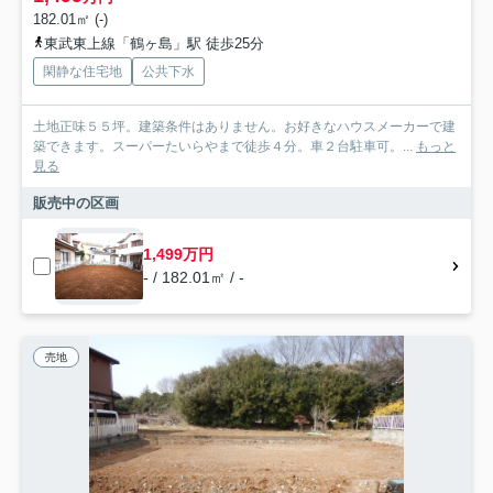
182.01㎡ (-)
東武東上線「鶴ヶ島」駅 徒歩25分
閑静な住宅地
公共下水
土地正味５５坪。建築条件はありません。お好きなハウスメーカーで建
築できます。スーパーたいらやまで徒歩４分。車２台駐車可。...
もっと
見る
販売中の区画
1,499万円
- / 182.01㎡ / -
売地