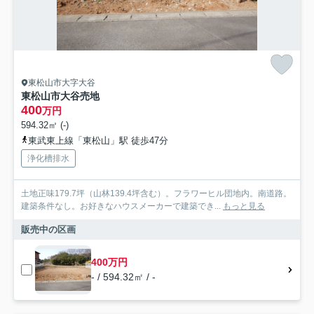
東松山市大字大谷
東松山市大谷売地
400
万円
594.32㎡ (-)
東武東上線「東松山」駅 徒歩47分
浄化槽排水
土地正味179.7坪（山林139.4坪含む）。フラワーヒル団地内。南道路。
建築条件なし。お好きなハウスメーカーで建築でき...
もっと見る
販売中の区画
400万円
- / 594.32㎡ / -