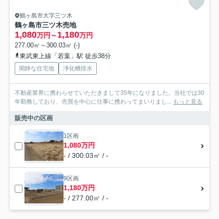
鶴ヶ島市大字三ツ木
鶴ヶ島市三ツ木売地
1,080
1,180
万円～
万円
277.00㎡～300.03㎡ (-)
東武東上線「若葉」駅 徒歩38分
閑静な住宅地
浄化槽排水
不動産業界に携わらせていただきまして35年になりました。当社では30
年勤務しており、売買を中心に仕事に携わってまいりまし...
もっと見る
販売中の区画
1区画
1,080万円
- / 300.03㎡ / -
9区画
1,180万円
- / 277.00㎡ / -