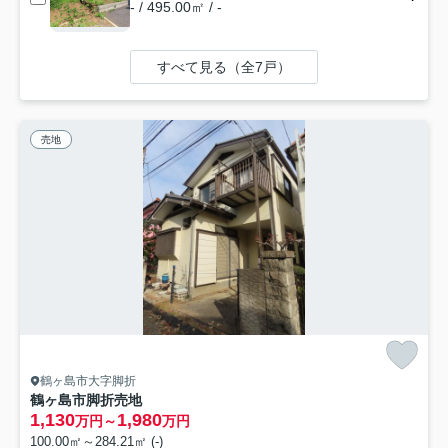
- / 495.00㎡ / -
すべて見る（全7戸）
売地
鶴ヶ島市大字脚折
鶴ヶ島市脚折売地
1,130
1,980
万円～
万円
100.00㎡～284.21㎡ (-)