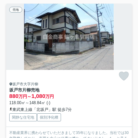
売地
坂戸市大字片柳
坂戸市片柳売地
880
1,080
万円～
万円
118.00㎡～148.84㎡ (-)
東武東上線「北坂戸」駅 徒歩7分
閑静な住宅地
個別浄化槽
不動産業界に携わらせていただきまして35年になりました。当社では30