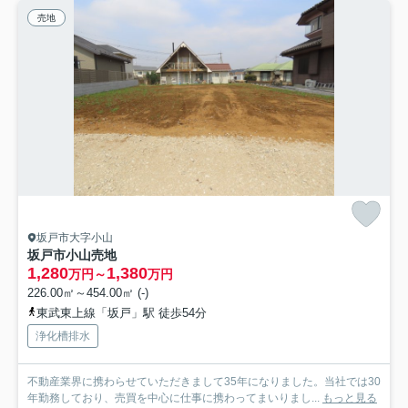
売地
坂戸市大字小山
坂戸市小山売地
1,280
1,380
万円～
万円
226.00㎡～454.00㎡ (-)
東武東上線「坂戸」駅 徒歩54分
浄化槽排水
不動産業界に携わらせていただきまして35年になりました。当社では30
年勤務しており、売買を中心に仕事に携わってまいりまし...
もっと見る