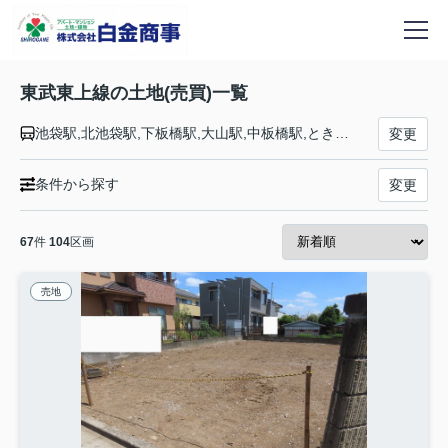
東武東上線の土地(売買)一覧
池袋駅,北池袋駅,下板橋駅,大山駅,中板橋駅,ときわ台駅,上板橋駅,東武練馬駅,下赤塚駅,成増駅,和光市駅,朝霞駅,朝霞台駅,志木駅,柳瀬川駅,みずほ台駅,鶴瀬駅,ふじみ野駅,上福岡駅,新河岸駅,川越駅,川越市駅,霞ヶ関駅,鶴ヶ島駅,若葉駅,坂戸駅,北坂戸駅,高坂駅,東松山駅,森林公園駅,つきのわ駅,武蔵嵐山駅,小川町駅,東武竹沢駅,みなみ寄居駅,男衾駅,鉢形駅,玉淀駅,寄居駅
変更
条件から探す
変更
67
件
104
区画
売地