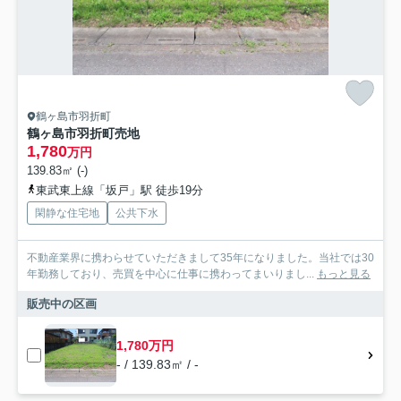
鶴ヶ島市羽折町
鶴ヶ島市羽折町売地
1,780
万円
139.83㎡ (-)
東武東上線「坂戸」駅 徒歩19分
閑静な住宅地
公共下水
不動産業界に携わらせていただきまして35年になりました。当社では30
年勤務しており、売買を中心に仕事に携わってまいりまし...
もっと見る
販売中の区画
1,780万円
- / 139.83㎡ / -