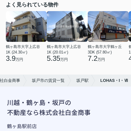
よく見られている物件
鶴ヶ島市大字上広谷
鶴ヶ島市大字上広谷
鶴ヶ島市大字鶴ヶ丘
1K (24.30㎡)
1K (20.01㎡)
3DK (57.80㎡)
1
3.9
5.35
7.2
万円
万円
万円
社白金商事
坂戸市の賃貸一覧
坂戸駅
LOHAS・I・Ⅶ
川越・鶴ヶ島・坂戸の
不動産なら株式会社白金商事
鶴ヶ島駅前店