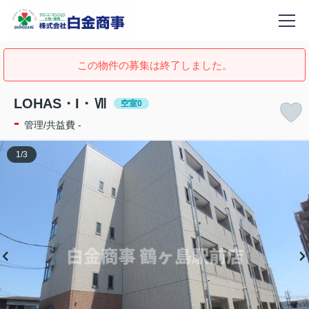
この物件の募集は終了しました。
LOHAS・I・Ⅶ
空室0
-
管理/共益費 -
1
/
3