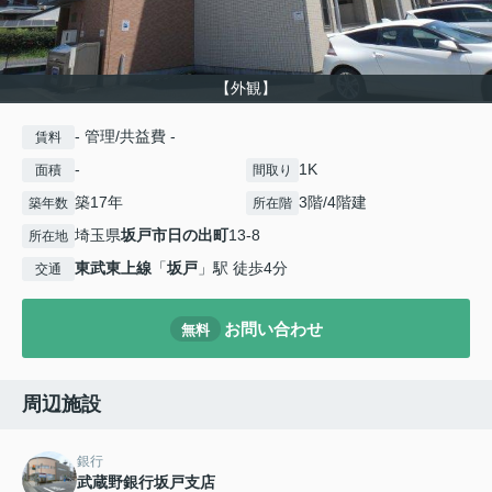
【外観】
- 管理/共益費 -
賃料
-
1K
面積
間取り
築17年
3階/4階建
築年数
所在階
埼玉県
坂戸市
日の出町
13-8
所在地
東武東上線
「
坂戸
」駅 徒歩4分
交通
お問い合わせ
無料
周辺施設
銀行
武蔵野銀行坂戸支店