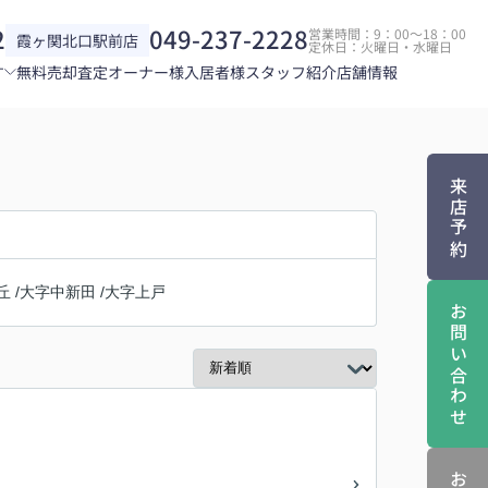
2
049-237-2228
営業時間：9：00～18：00
霞ヶ関北口駅前店
定休日：火曜日・水曜日
す
無料売却査定
オーナー様
入居者様
スタッフ紹介
店舗情報
来店予約
丘
/
大字中新田
/
大字上戸
お問い合わせ