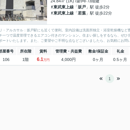
24.84㎡ (1K) /築9年 /3階建
東武東上線
「
坂戸
」駅 徒歩2分
東武東上線
「
若葉
」駅 徒歩22分
リ・アルカサル：坂戸駅にも近くて便利。室内設備は洗面所独立・浴室乾燥機など
チ一つで温度管理できるエアコン付きのマンション。住まい探しをするなら、ぜひ
ポートいたします。また、ご要望やご不明な点などございましたら、お気軽にお問
部屋番号
所在階
賃料
管理費・共益費
敷金/保証金
礼金
6.1
106
1階
4,000円
0ヶ月
0.5ヶ月
万円
1