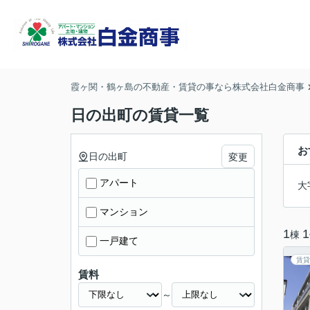
霞ヶ関・鶴ヶ島の不動産・賃貸の事なら株式会社白金商事
日の出町の賃貸一覧
お
日の出町
変更
アパート
大
マンション
1
1
棟
一戸建て
賃貸
賃料
～