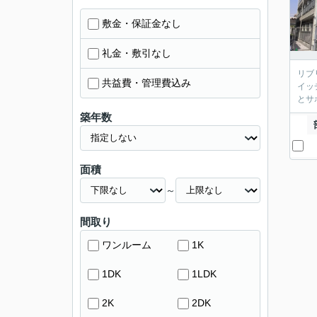
敷金・保証金なし
礼金・敷引なし
リブ
共益費・管理費込み
イッ
とサ
築年数
面積
～
間取り
ワンルーム
1K
1DK
1LDK
2K
2DK