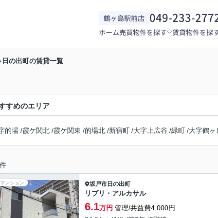
049-233-277
鶴ヶ島駅前店
ホーム
売買物件を探す
賃貸物件を探
日の出町の賃貸一覧
すすめのエリア
字的場
/
霞ケ関北
/
霞ケ関東
/
的場北
/
新宿町
/
大字上広谷
/
緑町
/
大字鶴ヶ
件
マンション
坂戸市
日の出町
リブリ・アルカサル
6.1
万円
管理/共益費4,000円